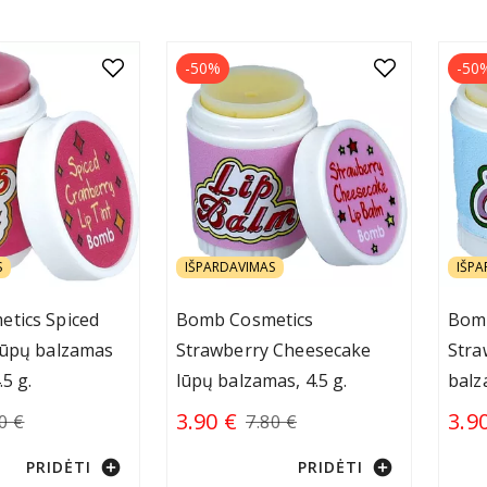
-50%
-50
S
IŠPARDAVIMAS
IŠPA
tics Spiced
Bomb Cosmetics
Bom
lūpų balzamas
Strawberry Cheesecake
Stra
.5 g.
lūpų balzamas, 4.5 g.
balz
3.90 €
3.9
0 €
7.80 €
add_circle
add_circle
PRIDĖTI
PRIDĖTI