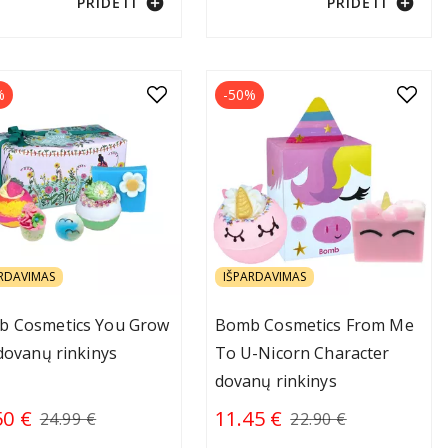
add_circle
add_circle
PRIDĖTI
PRIDĖTI
%
-50%
RDAVIMAS
IŠPARDAVIMAS
 Cosmetics You Grow
Bomb Cosmetics From Me
 dovanų rinkinys
To U-Nicorn Character
dovanų rinkinys
50 €
11.45 €
24.99 €
22.90 €