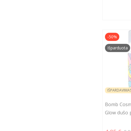
-50%
Išparduota
IŠPARDAVIMA
Bomb Cosme
Glow dušo p