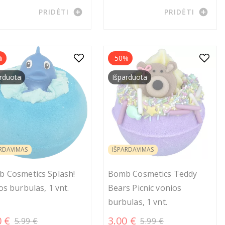
add_circle
add_circle
PRIDĖTI
PRIDĖTI
%
-50%
rduota
Išparduota
RDAVIMAS
IŠPARDAVIMAS
 Cosmetics Splash!
Bomb Cosmetics Teddy
os burbulas, 1 vnt.
Bears Picnic vonios
burbulas, 1 vnt.
0 €
3.00 €
5.99 €
5.99 €