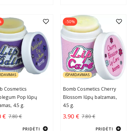
%
-50%
RDAVIMAS
IŠPARDAVIMAS
b Cosmetics
Bomb Cosmetics Cherry
blegum Pop lūpų
Blossom lūpų balzamas,
amas, 4.5 g.
4.5 g.
0 €
3.90 €
7.80 €
7.80 €
add_circle
add_circle
PRIDĖTI
PRIDĖTI