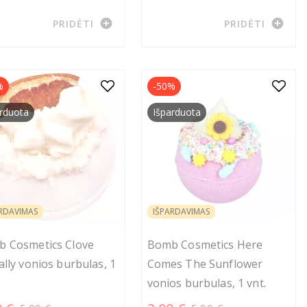
add_circle
add_circle
PRIDĖTI
PRIDĖTI
%
-50%
rduota
Išparduota
RDAVIMAS
IŠPARDAVIMAS
 Cosmetics Clove
Bomb Cosmetics Here
ally vonios burbulas, 1
Comes The Sunflower
vonios burbulas, 1 vnt.