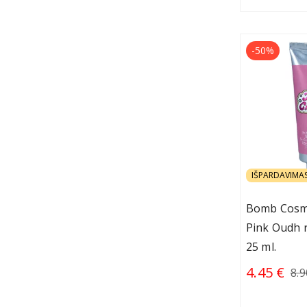
-50%
IŠPARDAVIMA
Bomb Cosme
Pink Oudh 
25 ml.
4.45 €
8.9