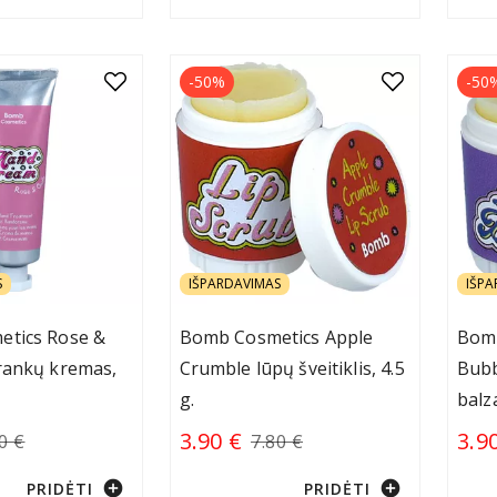
-50%
-50
S
IŠPARDAVIMAS
IŠPA
tics Rose &
Bomb Cosmetics Apple
Bom
rankų kremas,
Crumble lūpų šveitiklis, 4.5
Bub
g.
balz
3.90 €
3.9
0 €
7.80 €
add_circle
add_circle
PRIDĖTI
PRIDĖTI