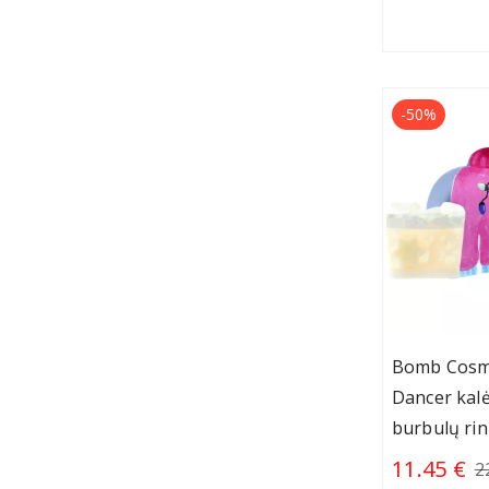
-50%
Bomb Cosme
Dancer kalė
burbulų rin
11.45 €
2