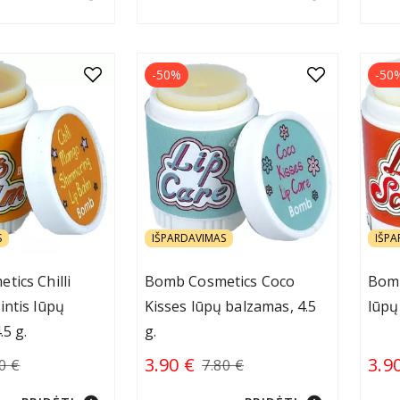
-50%
-50
S
IŠPARDAVIMAS
IŠPA
ics Chilli
Bomb Cosmetics Coco
Bomb
ntis lūpų
Kisses lūpų balzamas, 4.5
lūpų 
.5 g.
g.
3.90 €
3.9
0 €
7.80 €