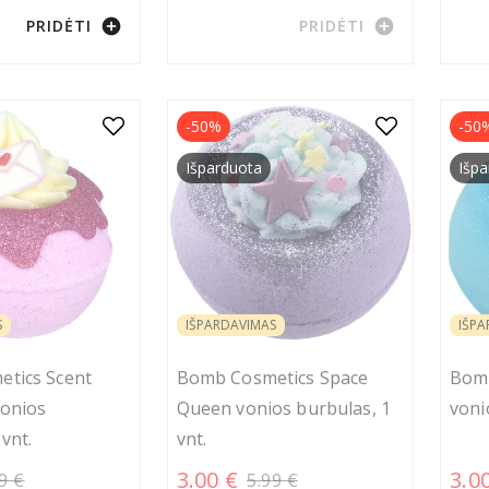
add_circle
add_circle
PRIDĖTI
PRIDĖTI
-50%
-50
Išparduota
Išpa
S
IŠPARDAVIMAS
IŠPA
tics Scent
Bomb Cosmetics Space
Bomb
vonios
Queen vonios burbulas, 1
voni
vnt.
vnt.
3.00 €
3.0
9 €
5.99 €