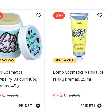
%
-50%
RDAVIMAS
IŠPARDAVIMAS
b Cosmetics
Bomb Cosmetics Vanilla Ice
wberry Daiquiri lūpų
rankų kremas, 25 ml.
amas, 4.5 g.
0 €
4.45 €
7.80 €
8.90 €
add_circle
add_circle
PRIDĖTI
PRIDĖTI