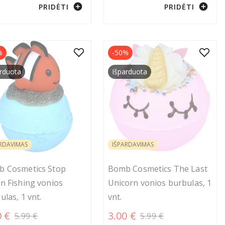
add_circle
add_circle
PRIDĖTI
PRIDĖTI
%
-50%
rduota
Išparduota
RDAVIMAS
IŠPARDAVIMAS
 Cosmetics Stop
Bomb Cosmetics The Last
n Fishing vonios
Unicorn vonios burbulas, 1
ulas, 1 vnt.
vnt.
0 €
3.00 €
5.99 €
5.99 €