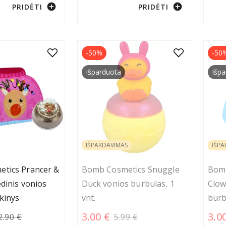
add_circle
add_circle
PRIDĖTI
PRIDĖTI
-50%
-50
Išparduota
Išpa
IŠPARDAVIMAS
IŠPA
tics Prancer &
Bomb Cosmetics Snuggle
Bomb
dinis vonios
Duck vonios burbulas, 1
Clow
kinys
vnt.
burb
3.00 €
3.0
2.90 €
5.99 €