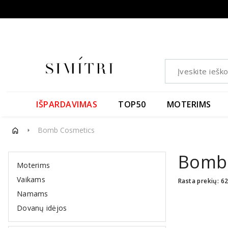
IŠPARDAVIMAS
TOP50
MOTERIMS
Bomb Cosmetics
arrow_right
Bomb 
Moterims
Vaikams
Rasta prekių: 6
Namams
Dovanų idėjos