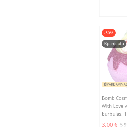
-50%
Išparduota
IŠPARDAVIMA
Bomb Cosme
With Love 
burbulas, 1 
3.00 €
5.9