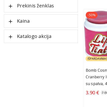
Prekinis ženklas
-50%
Kaina
Katalogo akcija
IŠPARDAVIMA
Bomb Cosme
Cranberry 
su spalva, 4
3.90 €
7.8