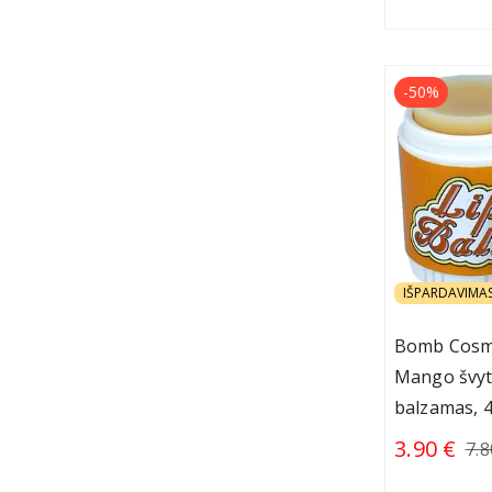
-50%
IŠPARDAVIMA
Bomb Cosmet
Mango švyti
balzamas, 4
3.90 €
7.8