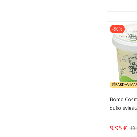
-50%
IŠPARDAVIMA
Bomb Cosme
dušo sviest
9.95 €
19.