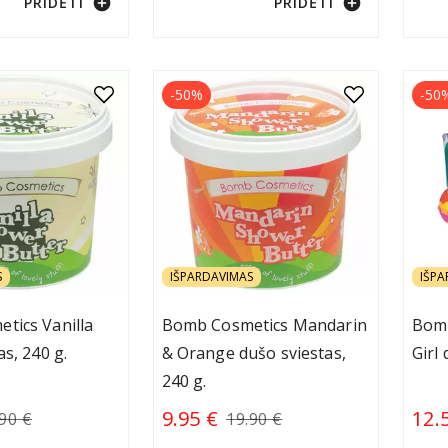
add_circle
add_circle
PRIDĖTI
PRIDĖTI
-50%
-50
S
IŠPARDAVIMAS
IŠPA
tics Vanilla
Bomb Cosmetics Mandarin
Bomb
as, 240 g.
& Orange dušo sviestas,
Girl
240 g.
9.95 €
12.
90 €
19.90 €