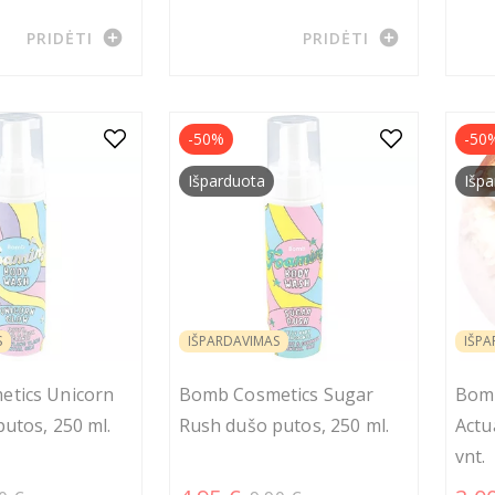
add_circle
add_circle
PRIDĖTI
PRIDĖTI
-50%
-50
Išparduota
Išpa
S
IŠPARDAVIMAS
IŠPA
tics Unicorn
Bomb Cosmetics Sugar
Bomb
utos, 250 ml.
Rush dušo putos, 250 ml.
Actu
vnt.