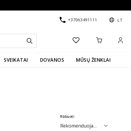
+37063491111
LT
SVEIKATAI
DOVANOS
MŪSŲ ŽENKLAI
Rūšiuoti
expand_more
Rekomenduojami