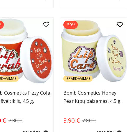
%
-50%
RDAVIMAS
IŠPARDAVIMAS
 Cosmetics Fizzy Cola
Bomb Cosmetics Honey
šveitiklis, 4.5 g.
Pear lūpų balzamas, 4.5 g.
0 €
3.90 €
7.80 €
7.80 €