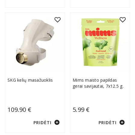
SKG kelių masažuoklis
Mims maisto papildas
gerai savijautai, 7x12.5 g.
109.90 €
5.99 €
add_circle
add_circle
PRIDĖTI
PRIDĖTI