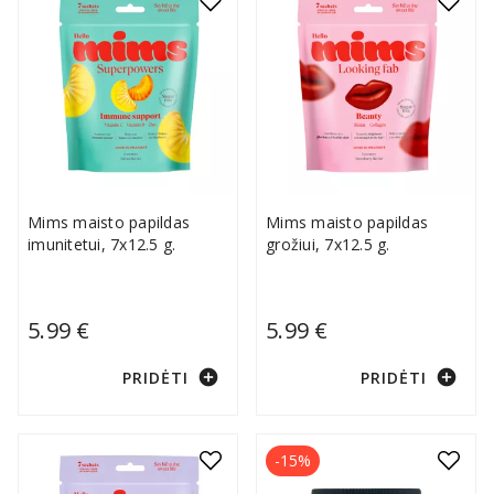
Mims maisto papildas
Mims maisto papildas
imunitetui, 7x12.5 g.
grožiui, 7x12.5 g.
5.99 €
5.99 €
add_circle
add_circle
PRIDĖTI
PRIDĖTI
-15%