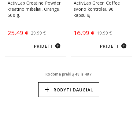
ActivLab Creatine Powder
ActivLab Green Coffee
kreatino milteliai, Orange,
svorio kontrolei, 90
500 g.
kapsulių
25.49 €
16.99 €
29.99 €
19.99 €
add_circle
add_circle
PRIDĖTI
PRIDĖTI
Rodoma prekių 48 iš 487
add
RODYTI DAUGIAU