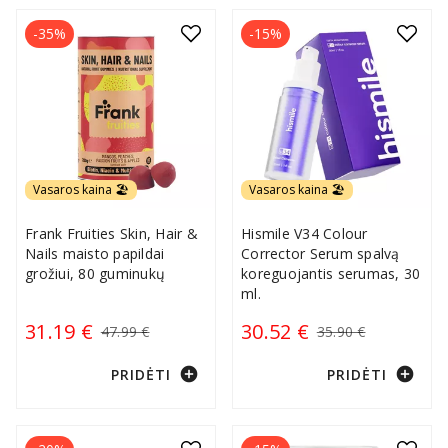
-35%
-15%
Vasaros kaina 🏖️
Vasaros kaina 🏖️
Frank Fruities Skin, Hair &
Hismile V34 Colour
Nails maisto papildai
Corrector Serum spalvą
grožiui, 80 guminukų
koreguojantis serumas, 30
ml.
31.19 €
30.52 €
47.99 €
35.90 €
add_circle
add_circle
PRIDĖTI
PRIDĖTI