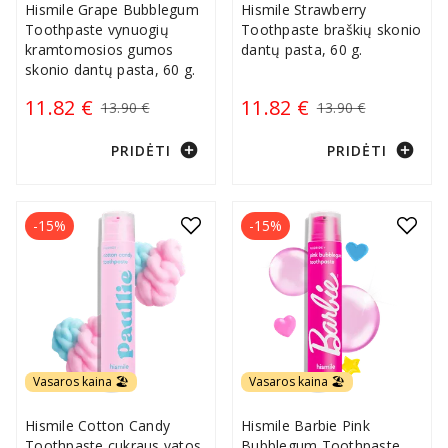
Hismile Grape Bubblegum
Hismile Strawberry
Toothpaste vynuogių
Toothpaste braškių skonio
kramtomosios gumos
dantų pasta, 60 g.
skonio dantų pasta, 60 g.
11.82 €
11.82 €
13.90 €
13.90 €
add_circle
add_circle
PRIDĖTI
PRIDĖTI
-15%
-15%
Vasaros kaina 🏖️
Vasaros kaina 🏖️
Hismile Cotton Candy
Hismile Barbie Pink
Toothpaste cukraus vatos
Bubblegum Toothpaste