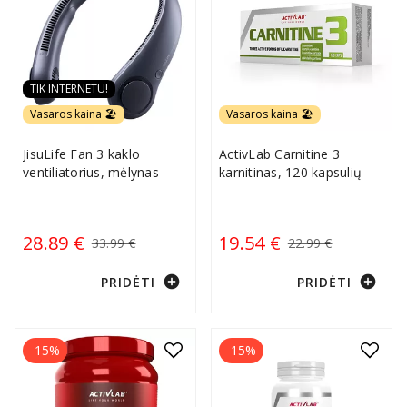
TIK INTERNETU!
Vasaros kaina 🏖️
Vasaros kaina 🏖️
JisuLife Fan 3 kaklo
ActivLab Carnitine 3
ventiliatorius, mėlynas
karnitinas, 120 kapsulių
28.89 €
19.54 €
33.99 €
22.99 €
add_circle
add_circle
PRIDĖTI
PRIDĖTI
-15%
-15%