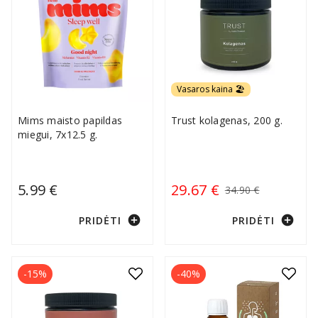
Vasaros kaina 🏖️
Mims maisto papildas
Trust kolagenas, 200 g.
miegui, 7x12.5 g.
5.99 €
29.67 €
34.90 €
add_circle
add_circle
PRIDĖTI
PRIDĖTI
-15%
-40%