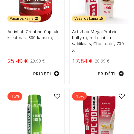
Vasaros kaina 🏖️
Vasaros kaina 🏖️
ActivLab Creatine Capsules
ActivLab Mega Protein
kreatinas, 300 kapsulių
baltymų milteliai su
saldikliais, Chocolate, 700
g.
25.49 €
17.84 €
29.99 €
20.99 €
add_circle
add_circle
PRIDĖTI
PRIDĖTI
-15%
-15%