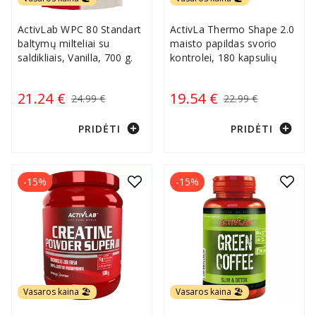
ActivLab WPC 80 Standart
ActivLa Thermo Shape 2.0
baltymų milteliai su
maisto papildas svorio
saldikliais, Vanilla, 700 g.
kontrolei, 180 kapsulių
21.24 €
19.54 €
24.99 €
22.99 €
add_circle
add_circle
PRIDĖTI
PRIDĖTI
-15%
-15%
Vasaros kaina 🏖️
Vasaros kaina 🏖️