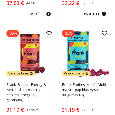
37.83 €
32.22 €
44.50 €
37.90 €
add_circle
add_circle
PRIDĖTI
PRIDĖTI
-35%
-35%
Vasaros kaina 🏖️
Vasaros kaina 🏖️
Frank Fruities Energy &
Frank Fruities Men's Multi
Metabolism maisto
maisto papildas vyrams,
papildai energijai, 80
80 guminukų
guminukų
31.19 €
31.19 €
47.99 €
47.99 €