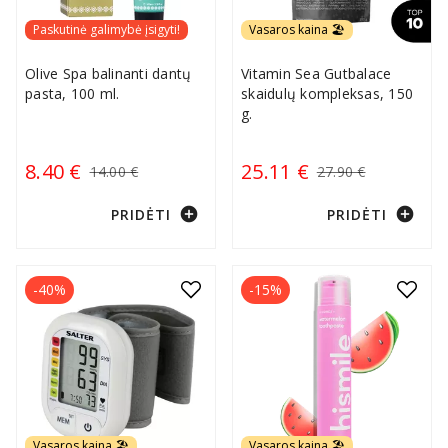
Paskutinė galimybė įsigyti!
Vasaros kaina 🏖️
Olive Spa balinanti dantų
Vitamin Sea Gutbalace
pasta, 100 ml.
skaidulų kompleksas, 150
g.
8.40 €
25.11 €
14.00 €
27.90 €
add_circle
add_circle
PRIDĖTI
PRIDĖTI
-40%
-15%
Vasaros kaina 🏖️
Vasaros kaina 🏖️