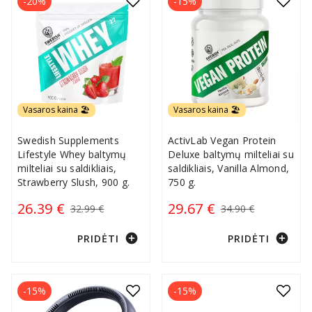
-20%
-15%
Vasaros kaina 🏖️
Vasaros kaina 🏖️
Swedish Supplements
ActivLab Vegan Protein
Lifestyle Whey baltymų
Deluxe baltymų milteliai su
milteliai su saldikliais,
saldikliais, Vanilla Almond,
Strawberry Slush, 900 g.
750 g.
26.39 €
29.67 €
32.99 €
34.90 €
add_circle
add_circle
PRIDĖTI
PRIDĖTI
-15%
-15%