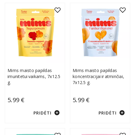
Mims maisto papildas
Mims maisto papildas
imunitetui vaikams, 7x12.5
koncentracijai ir atminčiai,
g.
7x12.5 g.
5.99 €
5.99 €
add_circle
add_circle
PRIDĖTI
PRIDĖTI