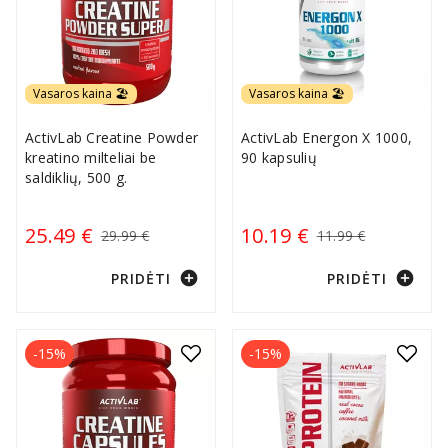
Vasaros kaina 🏖️
Vasaros kaina 🏖️
ActivLab Creatine Powder
ActivLab Energon X 1000,
kreatino milteliai be
90 kapsulių
saldiklių, 500 g.
25.49 €
10.19 €
29.99 €
11.99 €
add_circle
add_circle
PRIDĖTI
PRIDĖTI
-15%
-15%