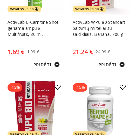
Vasaros kaina 🏖️
Vasaros kaina 🏖️
ActivLab L-Carnitine Shot
ActivLab WPC 80 Standart
geriama ampulė,
baltymų milteliai su
Multifruits, 80 ml.
saldikliais, Banana, 700 g.
1.69 €
21.24 €
1.99 €
24.99 €
add_circle
add_circle
PRIDĖTI
PRIDĖTI
-15%
-15%
Vasaros kaina 🏖️
Vasaros kaina 🏖️