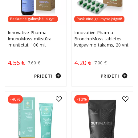
Paskutinė galimybė įsigyti!
Paskutinė galimybė įsigyti!
Innovative Pharma
Innovative Pharma
ImunoMoss mikstūra
BronchoMoss tabletės
imunitetui, 100 ml.
kvėpavimo takams, 20 vnt.
4.56 €
4.20 €
7.60 €
7.00 €
add_circle
add_circle
PRIDĖTI
PRIDĖTI
-40%
-10%