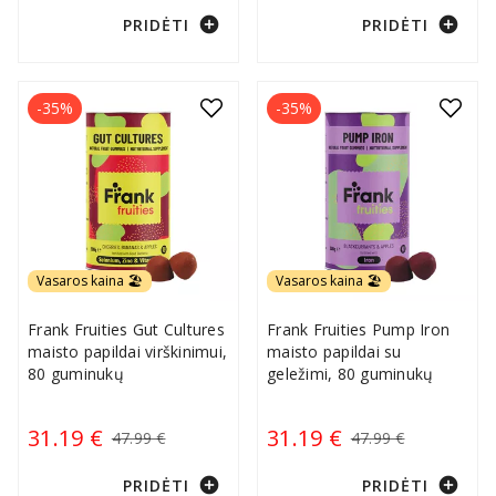
add_circle
add_circle
PRIDĖTI
PRIDĖTI
-35%
-35%
Vasaros kaina 🏖️
Vasaros kaina 🏖️
Frank Fruities Gut Cultures
Frank Fruities Pump Iron
maisto papildai virškinimui,
maisto papildai su
80 guminukų
geležimi, 80 guminukų
31.19 €
31.19 €
47.99 €
47.99 €
add_circle
add_circle
PRIDĖTI
PRIDĖTI