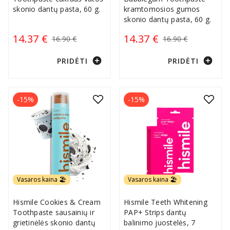
skonio dantų pasta, 60 g.
kramtomosios gumos
skonio dantų pasta, 60 g.
14.37 €
14.37 €
16.90 €
16.90 €
add_circle
add_circle
PRIDĖTI
PRIDĖTI
-15%
-15%
Vasaros kaina 🏖️
Vasaros kaina 🏖️
Hismile Cookies & Cream
Hismile Teeth Whitening
Toothpaste sausainių ir
PAP+ Strips dantų
grietinėlės skonio dantų
balinimo juostelės, 7