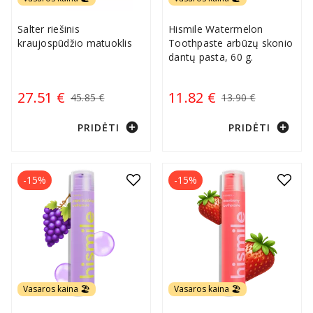
Salter riešinis
Hismile Watermelon
kraujospūdžio matuoklis
Toothpaste arbūzų skonio
dantų pasta, 60 g.
27.51 €
11.82 €
45.85 €
13.90 €
add_circle
add_circle
PRIDĖTI
PRIDĖTI
-15%
-15%
Vasaros kaina 🏖️
Vasaros kaina 🏖️