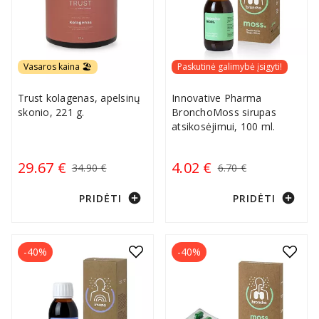
Vasaros kaina 🏖️
Paskutinė galimybė įsigyti!
Trust kolagenas, apelsinų
Innovative Pharma
skonio, 221 g.
BronchoMoss sirupas
atsikosėjimui, 100 ml.
29.67 €
4.02 €
34.90 €
6.70 €
add_circle
add_circle
PRIDĖTI
PRIDĖTI
-40%
-40%