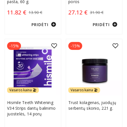
pasta, 60 g.
poros
11.82 €
27.12 €
13.90 €
31.90 €
add_circle
add_circle
PRIDĖTI
PRIDĖTI
-15%
-15%
Vasaros kaina 🏖️
Vasaros kaina 🏖️
Hismile Teeth Whitening
Trust kolagenas, juodųjų
V34 Strips dantų balinimo
serbentų skonio, 221 g.
juostelės, 14 porų