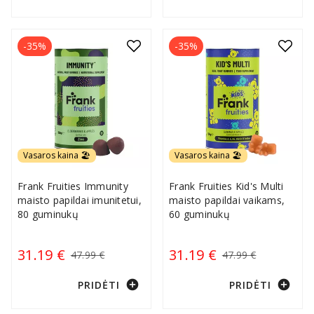
-35%
-35%
Vasaros kaina 🏖️
Vasaros kaina 🏖️
Frank Fruities Immunity
Frank Fruities Kid's Multi
maisto papildai imunitetui,
maisto papildai vaikams,
80 guminukų
60 guminukų
31.19 €
31.19 €
47.99 €
47.99 €
add_circle
add_circle
PRIDĖTI
PRIDĖTI