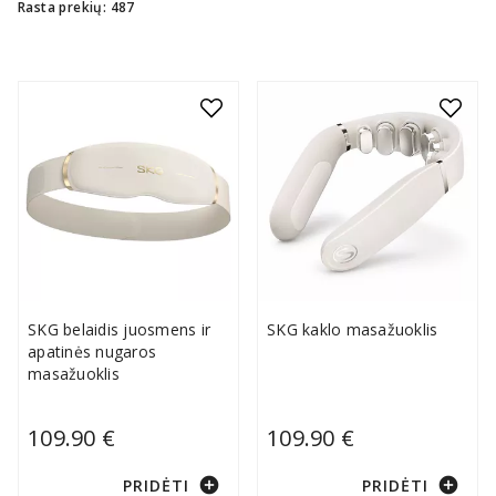
Rasta prekių: 487
SKG belaidis juosmens ir
SKG kaklo masažuoklis
apatinės nugaros
masažuoklis
109.90 €
109.90 €
add_circle
add_circle
PRIDĖTI
PRIDĖTI