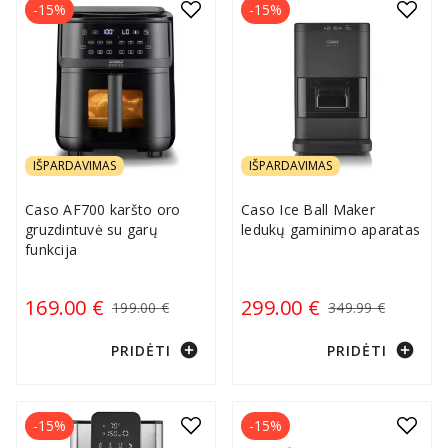
-15%
-15%
IŠPARDAVIMAS
IŠPARDAVIMAS
Caso AF700 karšto oro
Caso Ice Ball Maker
gruzdintuvė su garų
ledukų gaminimo aparatas
funkcija
169.00 €
299.00 €
199.00 €
349.99 €
add_circle
add_circle
PRIDĖTI
PRIDĖTI
-15%
-15%