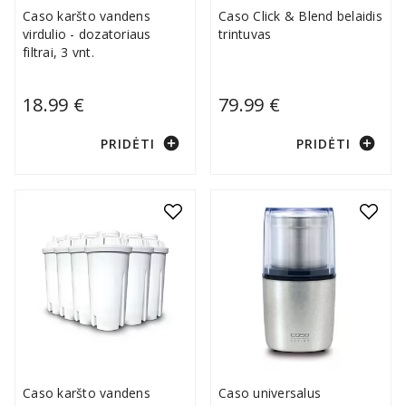
Caso karšto vandens
Caso Click & Blend belaidis
virdulio - dozatoriaus
trintuvas
filtrai, 3 vnt.
18.99 €
79.99 €
add_circle
add_circle
PRIDĖTI
PRIDĖTI
Caso karšto vandens
Caso universalus