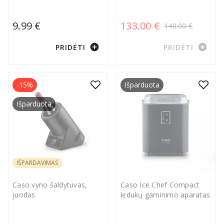
9.99 €
133.00 €
140.00 €
add_circle
add_circle
PRIDĖTI
PRIDĖTI
-15%
Išparduota
Išparduota
IŠPARDAVIMAS
Caso vyno šaldytuvas,
Caso Ice Chef Compact
juodas
ledukų gaminimo aparatas