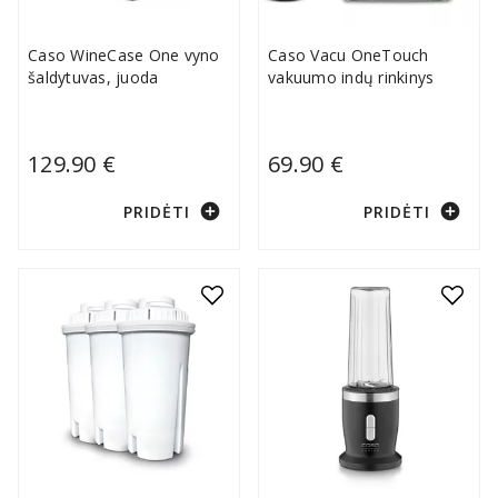
Caso WineCase One vyno
Caso Vacu OneTouch
šaldytuvas, juoda
vakuumo indų rinkinys
129.90 €
69.90 €
add_circle
add_circle
PRIDĖTI
PRIDĖTI