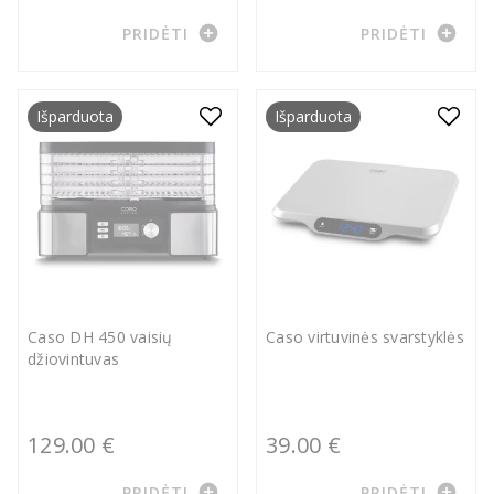
add_circle
add_circle
PRIDĖTI
PRIDĖTI
Išparduota
Išparduota
Caso DH 450 vaisių
Caso virtuvinės svarstyklės
džiovintuvas
129.00 €
39.00 €
add_circle
add_circle
PRIDĖTI
PRIDĖTI