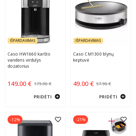
IŠPARDAVIMAS
IŠPARDAVIMAS
Caso HW1660 karšto
Caso CM1300 blynų
vandens virdulys
keptuvė
dozatorius
149.00 €
49.00 €
175.90 €
57.90 €
add_circle
add_circle
PRIDĖTI
PRIDĖTI
-12%
-21%