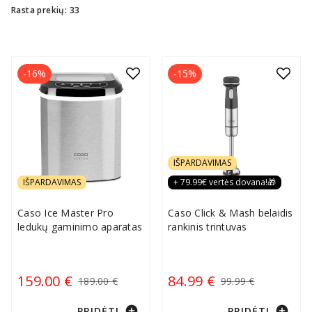
yra viena iš pagrindinių priežasčių kodėl Caso yra tapę
Rasta prekių: 33
itin mėgstamu prekės ženklu tiek tarp profesionalų,
tiek tarp mėgėjų.
-16%
-15%
IŠPARDAVIMAS
IŠPARDAVIMAS
+ 79.99€ vertės dovana!🎁
Caso Ice Master Pro
Caso Click & Mash belaidis
ledukų gaminimo aparatas
rankinis trintuvas
159.00 €
84.99 €
189.00 €
99.99 €
add_circle
add_circle
PRIDĖTI
PRIDĖTI