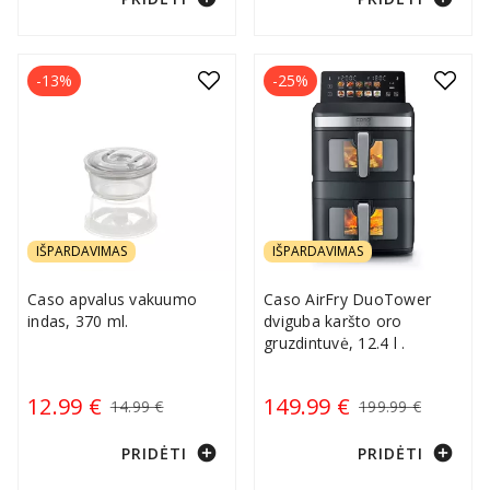
-13%
-25%
IŠPARDAVIMAS
IŠPARDAVIMAS
Caso apvalus vakuumo
Caso AirFry DuoTower
indas, 370 ml.
dviguba karšto oro
gruzdintuvė, 12.4 l .
12.99 €
149.99 €
14.99 €
199.99 €
add_circle
add_circle
PRIDĖTI
PRIDĖTI