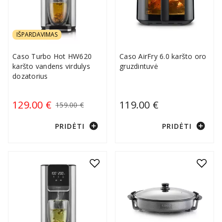
IŠPARDAVIMAS
Caso Turbo Hot HW620
Caso AirFry 6.0 karšto oro
karšto vandens virdulys
gruzdintuvė
dozatorius
129.00 €
119.00 €
159.00 €
add_circle
add_circle
PRIDĖTI
PRIDĖTI