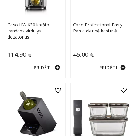
Caso HW 630 karšto
Caso Professional Party
vandens virdulys
Pan elektrinė keptuvė
dozatorius
114.90 €
45.00 €
add_circle
add_circle
PRIDĖTI
PRIDĖTI