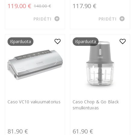
119.00 €
117.90 €
140.00 €
add_circle
add_circle
PRIDĖTI
PRIDĖTI
Išparduota
Išparduota
Caso VC10 vakuumatorius
Caso Chop & Go Black
smulkintuvas
81.90 €
61.90 €