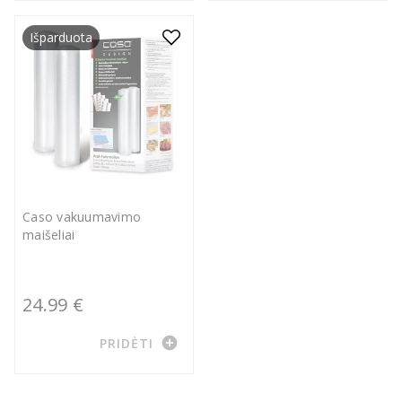
Išparduota
Caso vakuumavimo
maišeliai
24.99 €
add_circle
PRIDĖTI