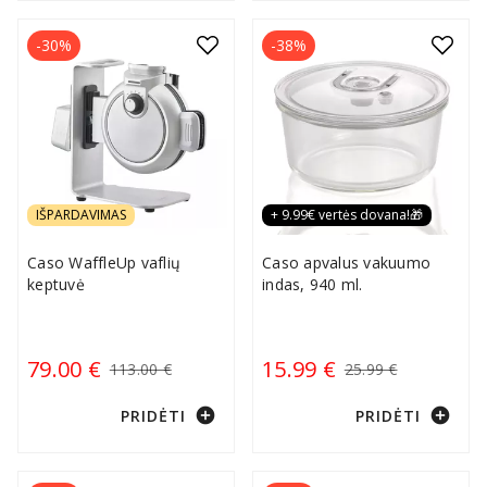
-30%
-38%
IŠPARDAVIMAS
+ 9.99€ vertės dovana!🎁
Caso WaffleUp vaflių
Caso apvalus vakuumo
keptuvė
indas, 940 ml.
79.00 €
15.99 €
113.00 €
25.99 €
add_circle
add_circle
PRIDĖTI
PRIDĖTI