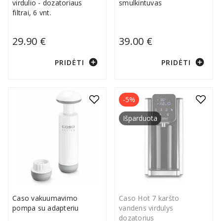
virdulio - dozatoriaus
smulkintuvas
filtrai, 6 vnt.
29.90 €
39.00 €
add_circle
add_circle
PRIDĖTI
PRIDĖTI
-5%
Išparduota
Caso vakuumavimo
Caso Hot 7 karšto
pompa su adapteriu
vandens virdulys
dozatorius