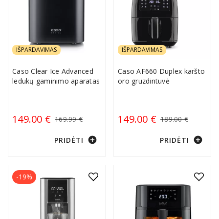
IŠPARDAVIMAS
IŠPARDAVIMAS
Caso Clear Ice Advanced
Caso AF660 Duplex karšto
ledukų gaminimo aparatas
oro gruzdintuvė
149.00 €
149.00 €
169.99 €
189.00 €
add_circle
add_circle
PRIDĖTI
PRIDĖTI
-19%