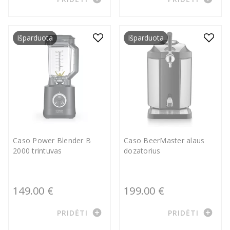
Išparduota
Išparduota
Caso Power Blender B
Caso BeerMaster alaus
2000 trintuvas
dozatorius
149.00 €
199.00 €
add_circle
add_circle
PRIDĖTI
PRIDĖTI