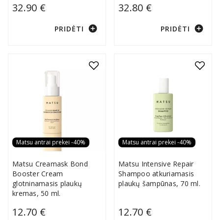
32.90 €
32.80 €
add_circle
add_circle
PRIDĖTI
PRIDĖTI
Matsu antrai prekei -40%
Matsu antrai prekei -40%
Matsu Creamask Bond
Matsu Intensive Repair
Booster Cream
Shampoo atkuriamasis
glotninamasis plaukų
plaukų šampūnas, 70 ml.
kremas, 50 ml.
12.70 €
12.70 €