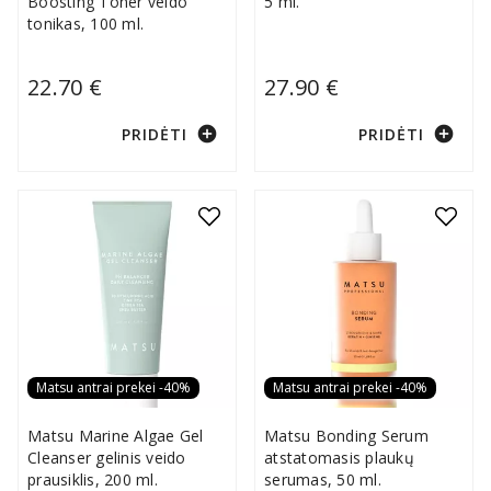
Boosting Toner veido
5 ml.
tonikas, 100 ml.
22.70 €
27.90 €
add_circle
add_circle
PRIDĖTI
PRIDĖTI
Matsu antrai prekei -40%
Matsu antrai prekei -40%
Matsu Marine Algae Gel
Matsu Bonding Serum
Cleanser gelinis veido
atstatomasis plaukų
prausiklis, 200 ml.
serumas, 50 ml.