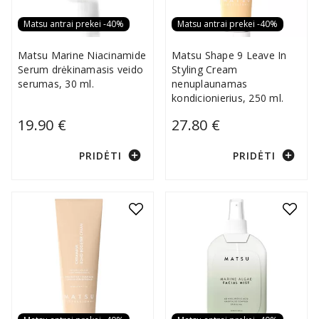
Matsu antrai prekei -40%
Matsu antrai prekei -40%
Matsu Marine Niacinamide
Matsu Shape 9 Leave In
Serum drėkinamasis veido
Styling Cream
serumas, 30 ml.
nenuplaunamas
kondicionierius, 250 ml.
19.90 €
27.80 €
add_circle
add_circle
PRIDĖTI
PRIDĖTI