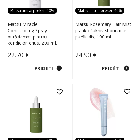
Matsu antrai prekei -40%
Matsu antrai prekei -40%
Matsu Miracle
Matsu Rosemary Hair Mist
Conditioning Spray
plaukų šaknis stiprinantis
purškiamas plaukų
purškiklis, 100 ml.
kondicionierius, 200 ml.
22.70 €
24.90 €
add_circle
add_circle
PRIDĖTI
PRIDĖTI