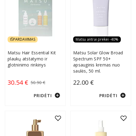
IŠPARDAVIMAS
Matsu antrai prekei -40%
Matsu Hair Essential Kit
Matsu Solar Glow Broad
plaukų atstatymo ir
Spectrum SPF 50+
glotninimo rinkinys
apsauginis kremas nuo
saulės, 50 ml.
30.54 €
22.00 €
50.90 €
add_circle
add_circle
PRIDĖTI
PRIDĖTI