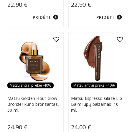
22.90 €
22.90 €
add_circle
add_circle
PRIDĖTI
PRIDĖTI
Matsu antrai prekei -40%
Matsu antrai prekei -40%
Matsu Golden Hour Glow
Matsu Espresso Glaze Lip
Bronzer kūno bronzantas,
Balm lūpų balzamas, 10
50 ml.
ml.
24.90 €
24.00 €