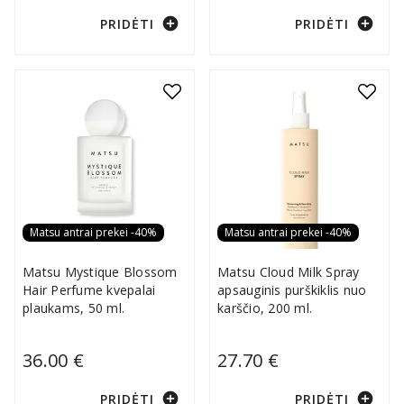
add_circle
add_circle
PRIDĖTI
PRIDĖTI
Matsu antrai prekei -40%
Matsu antrai prekei -40%
Matsu Mystique Blossom
Matsu Cloud Milk Spray
Hair Perfume kvepalai
apsauginis purškiklis nuo
plaukams, 50 ml.
karščio, 200 ml.
36.00 €
27.70 €
add_circle
add_circle
PRIDĖTI
PRIDĖTI