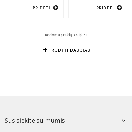
add_circle
add_circle
PRIDĖTI
PRIDĖTI
Rodoma prekių 48 iš 71
add
RODYTI DAUGIAU
Susisiekite su mumis