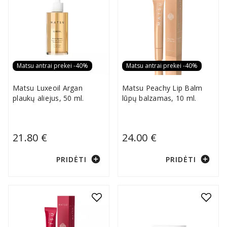
Matsu antrai prekei -40%
Matsu antrai prekei -40%
Matsu Luxeoil Argan
Matsu Peachy Lip Balm
plaukų aliejus, 50 ml.
lūpų balzamas, 10 ml.
21.80 €
24.00 €
add_circle
add_circle
PRIDĖTI
PRIDĖTI