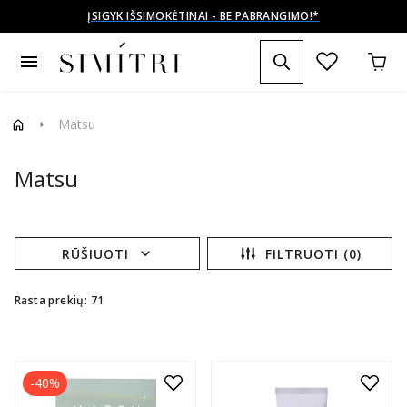
SIUNČIAME Į VISĄ
🌎
menu
Matsu
arrow_right
Matsu
expand_more
RŪŠIUOTI
FILTRUOTI (0)
Rasta prekių: 71
-40%