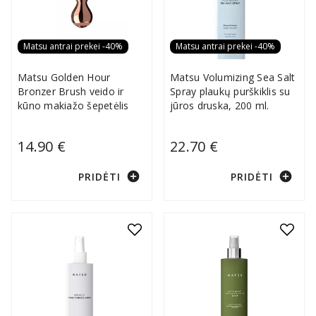
Matsu antrai prekei -40%
Matsu antrai prekei -40%
Matsu Golden Hour
Matsu Volumizing Sea Salt
Bronzer Brush veido ir
Spray plaukų purškiklis su
kūno makiažo šepetėlis
jūros druska, 200 ml.
14.90 €
22.70 €
add_circle
add_circle
PRIDĖTI
PRIDĖTI