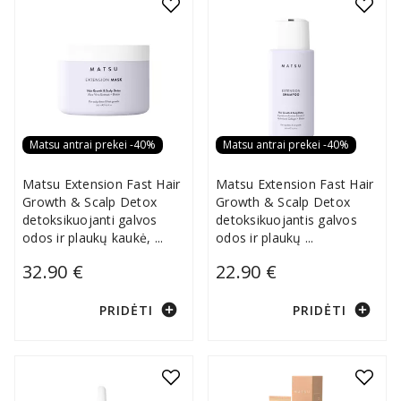
Matsu antrai prekei -40%
Matsu antrai prekei -40%
Matsu Extension Fast Hair
Matsu Extension Fast Hair
Growth & Scalp Detox
Growth & Scalp Detox
detoksikuojanti galvos
detoksikuojantis galvos
odos ir plaukų kaukė,
...
odos ir plaukų
...
32.90 €
22.90 €
add_circle
add_circle
PRIDĖTI
PRIDĖTI