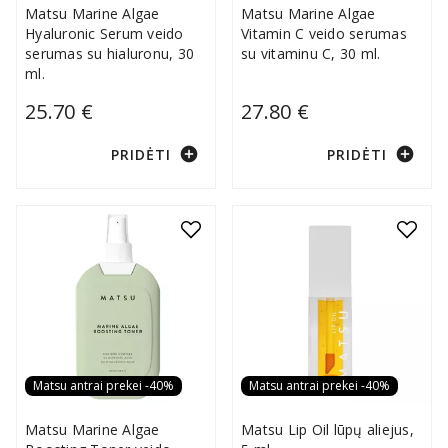
Matsu Marine Algae
Matsu Marine Algae
Hyaluronic Serum veido
Vitamin C veido serumas
serumas su hialuronu, 30
su vitaminu C, 30 ml.
ml.
25.70 €
27.80 €
add_circle
add_circle
PRIDĖTI
PRIDĖTI
Matsu antrai prekei -40%
Matsu antrai prekei -40%
Matsu Marine Algae
Matsu Lip Oil lūpų aliejus,