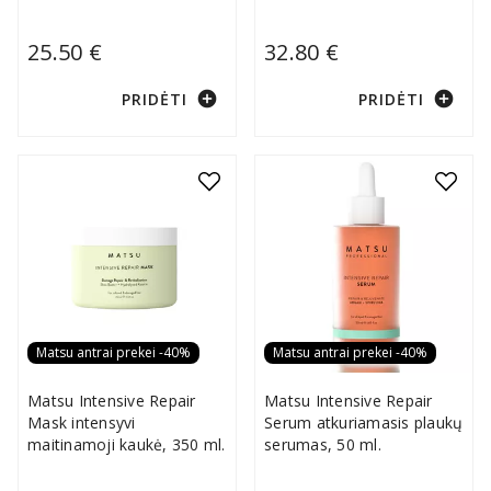
25.50 €
32.80 €
add_circle
add_circle
PRIDĖTI
PRIDĖTI
Matsu antrai prekei -40%
Matsu antrai prekei -40%
Matsu Intensive Repair
Matsu Intensive Repair
Mask intensyvi
Serum atkuriamasis plaukų
maitinamoji kaukė, 350 ml.
serumas, 50 ml.