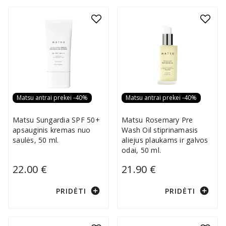
Matsu antrai prekei -40%
Matsu antrai prekei -40%
Matsu Sungardia SPF 50+
Matsu Rosemary Pre
apsauginis kremas nuo
Wash Oil stiprinamasis
saulės, 50 ml.
aliejus plaukams ir galvos
odai, 50 ml.
22.00 €
21.90 €
add_circle
add_circle
PRIDĖTI
PRIDĖTI