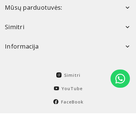
Mūsų parduotuvės:
Simitri
Informacija
Simitri
YouTube
FaceBook
Sukurta Nordcode
© Simitri 2026. Visos teisės saugomos