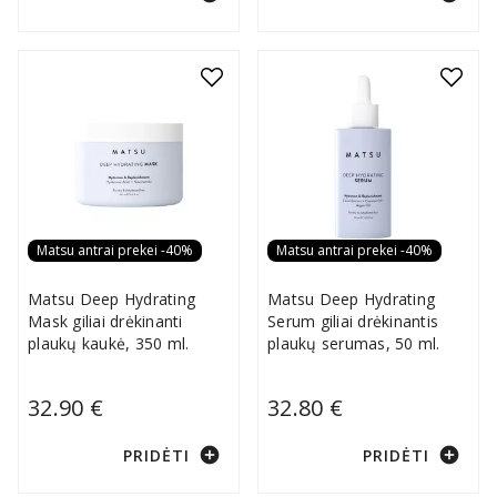
Matsu antrai prekei -40%
Matsu antrai prekei -40%
Matsu Deep Hydrating
Matsu Deep Hydrating
Mask giliai drėkinanti
Serum giliai drėkinantis
plaukų kaukė, 350 ml.
plaukų serumas, 50 ml.
32.90 €
32.80 €
add_circle
add_circle
PRIDĖTI
PRIDĖTI