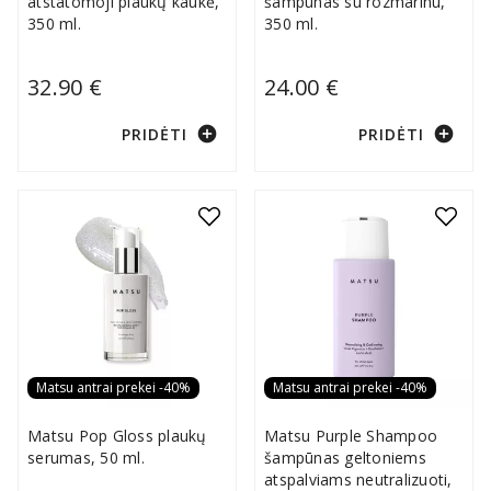
atstatomoji plaukų kaukė,
šampūnas su rozmarinu,
350 ml.
350 ml.
32.90 €
24.00 €
add_circle
add_circle
PRIDĖTI
PRIDĖTI
Matsu antrai prekei -40%
Matsu antrai prekei -40%
Matsu Pop Gloss plaukų
Matsu Purple Shampoo
serumas, 50 ml.
šampūnas geltoniems
atspalviams neutralizuoti,