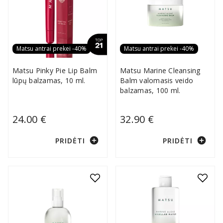
Matsu antrai prekei -40%
Matsu antrai prekei -40%
Matsu Pinky Pie Lip Balm
Matsu Marine Cleansing
lūpų balzamas, 10 ml.
Balm valomasis veido
balzamas, 100 ml.
24.00 €
32.90 €
add_circle
add_circle
PRIDĖTI
PRIDĖTI