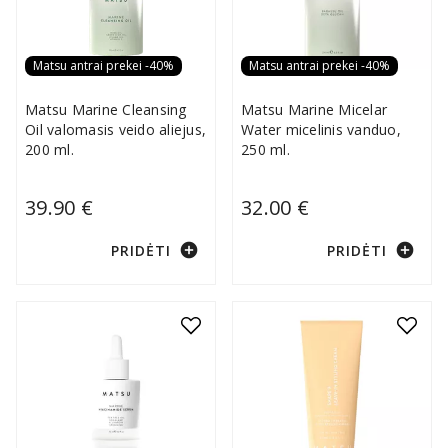
Matsu antrai prekei -40%
Matsu antrai prekei -40%
Matsu Marine Cleansing
Matsu Marine Micelar
Oil valomasis veido aliejus,
Water micelinis vanduo,
200 ml.
250 ml.
39.90 €
32.00 €
add_circle
add_circle
PRIDĖTI
PRIDĖTI