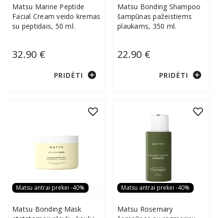
Matsu Marine Peptide
Matsu Bonding Shampoo
Facial Cream veido kremas
šampūnas pažeistiems
su peptidais, 50 ml.
plaukams, 350 ml.
32.90 €
22.90 €
add_circle
add_circle
PRIDĖTI
PRIDĖTI
Matsu antrai prekei -40%
Matsu antrai prekei -40%
Matsu Bonding Mask
Matsu Rosemary