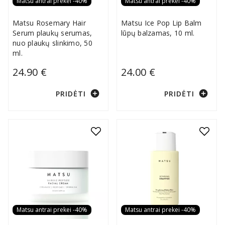
Matsu antrai prekei -40%
Matsu antrai prekei -40%
Matsu Rosemary Hair
Matsu Ice Pop Lip Balm
Serum plaukų serumas,
lūpų balzamas, 10 ml.
nuo plaukų slinkimo, 50
ml.
24.90 €
24.00 €
add_circle
add_circle
PRIDĖTI
PRIDĖTI
Matsu antrai prekei -40%
Matsu antrai prekei -40%