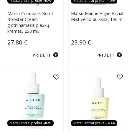
Matsu antrai prekei -40%
Matsu antrai prekei -40%
Matsu Creamask Bond
Matsu Marine Algae Facial
Booster Cream
Mist veido dulksna, 100 ml.
glotninamasis plaukų
kremas, 250 ml.
27.80 €
23.90 €
add_circle
add_circle
PRIDĖTI
PRIDĖTI
Matsu antrai prekei -40%
Matsu antrai prekei -40%