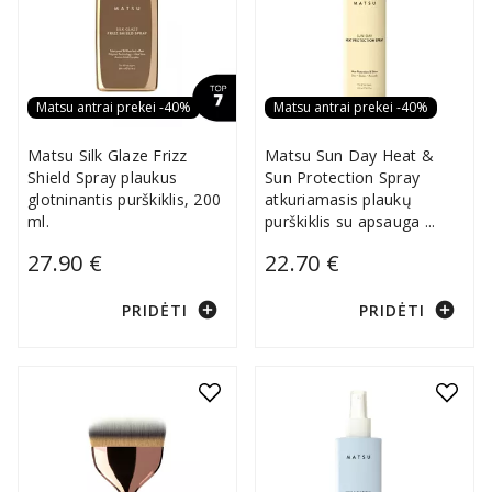
Matsu antrai prekei -40%
Matsu antrai prekei -40%
Matsu Silk Glaze Frizz
Matsu Sun Day Heat &
Shield Spray plaukus
Sun Protection Spray
glotninantis purškiklis, 200
atkuriamasis plaukų
ml.
purškiklis su apsauga
...
27.90 €
22.70 €
add_circle
add_circle
PRIDĖTI
PRIDĖTI