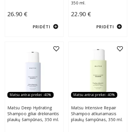
350 ml.
26.90 €
22.90 €
add_circle
add_circle
PRIDĖTI
PRIDĖTI
Matsu antrai prekei -40%
Matsu antrai prekei -40%
Matsu Deep Hydrating
Matsu Intensive Repair
Shampoo giliai drėkinantis
Shampoo atkuriamasis
plaukų šampūnas, 350 ml.
plaukų šampūnas, 350 ml.