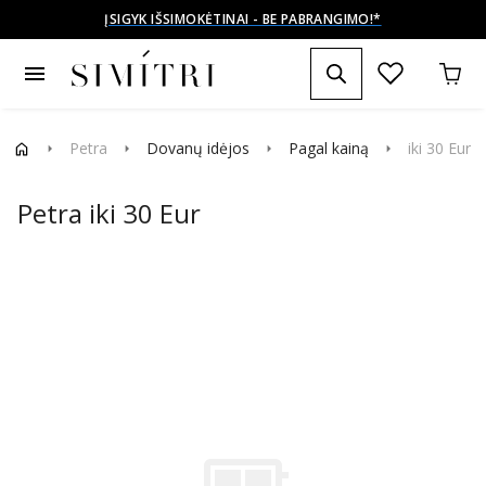
ĮSIGYK IŠSIMOKĖTINAI - BE PABRANGIMO!*
menu
Petra
Dovanų idėjos
Pagal kainą
iki 30 Eur
arrow_right
arrow_right
arrow_right
arrow_right
Petra iki 30 Eur