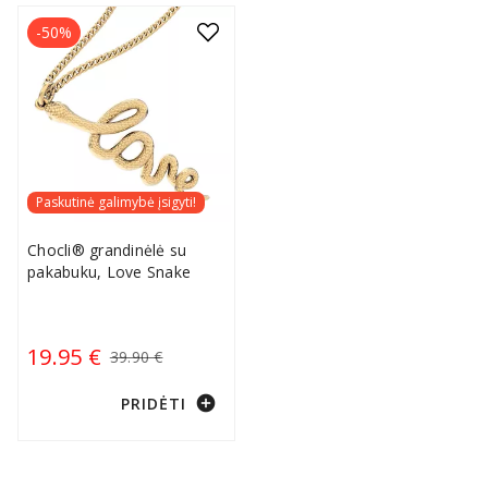
-50%
Paskutinė galimybė įsigyti!
Chocli® grandinėlė su
pakabuku, Love Snake
19.95 €
39.90 €
add_circle
PRIDĖTI