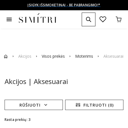
ĮSIGYK IŠSIMOKĖTINAI - BE PABRANGIMO!*
menu
Akcijos
Visos prekės
Moterims
Aksesuarai
arrow_right
arrow_right
arrow_right
arrow_right
Akcijos | Aksesuarai
expand_more
RŪŠIUOTI
FILTRUOTI (0)
Rasta prekių: 3