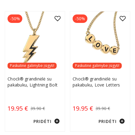
-50%
-50%
Paskutinė galimybė įsigyti!
Paskutinė galimybė įsigyti!
Chocli® grandinėlė su
Chocli® grandinėlė su
pakabuku, Lightning Bolt
pakabuku, Love Letters
19.95 €
19.95 €
39.90 €
39.90 €
add_circle
add_circle
PRIDĖTI
PRIDĖTI