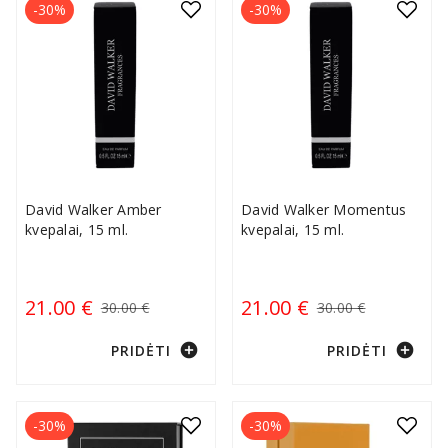
-30%
-30%
David Walker Amber
David Walker Momentus
kvepalai, 15 ml.
kvepalai, 15 ml.
21.00 €
21.00 €
30.00 €
30.00 €
add_circle
add_circle
PRIDĖTI
PRIDĖTI
-30%
-30%