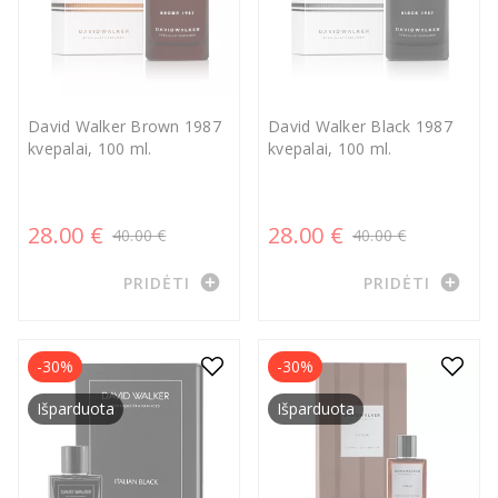
David Walker Brown 1987
David Walker Black 1987
kvepalai, 100 ml.
kvepalai, 100 ml.
28.00 €
28.00 €
40.00 €
40.00 €
add_circle
add_circle
PRIDĖTI
PRIDĖTI
-30%
-30%
Išparduota
Išparduota