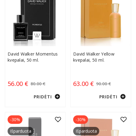
David Walker Momentus
David Walker Yellow
kvepalai, 50 ml.
kvepalai, 50 ml.
56.00 €
63.00 €
80.00 €
90.00 €
add_circle
add_circle
PRIDĖTI
PRIDĖTI
-30%
-30%
Išparduota
Išparduota