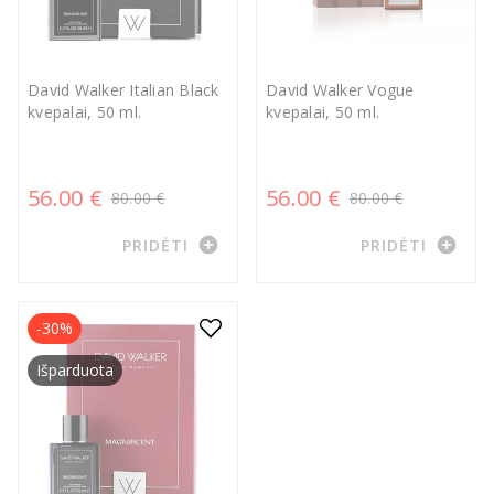
David Walker Italian Black
David Walker Vogue
kvepalai, 50 ml.
kvepalai, 50 ml.
56.00 €
56.00 €
80.00 €
80.00 €
add_circle
add_circle
PRIDĖTI
PRIDĖTI
-30%
Išparduota