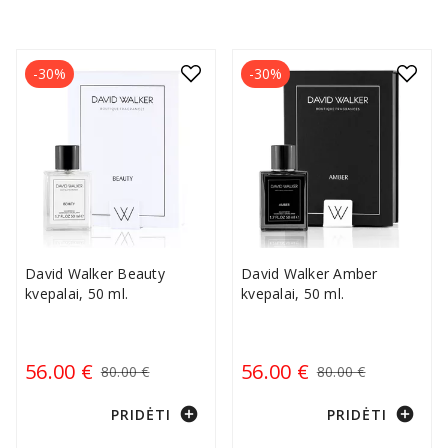
leis Jums išsiskirti subtilumu ir išraiškingumu. Atraskite
kvapą, kuris taps Jūsų autentišku parašu ir padės
jaustis ypatingai kiekvieną dieną.
-30%
-30%
David Walker Beauty
David Walker Amber
kvepalai, 50 ml.
kvepalai, 50 ml.
56.00 €
56.00 €
80.00 €
80.00 €
add_circle
add_circle
PRIDĖTI
PRIDĖTI