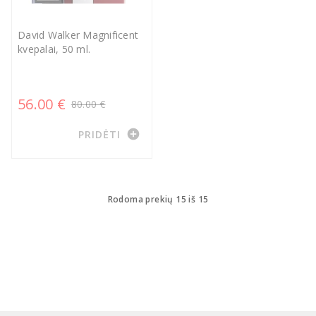
David Walker Magnificent
kvepalai, 50 ml.
56.00 €
80.00 €
add_circle
PRIDĖTI
Rodoma prekių 15 iš 15