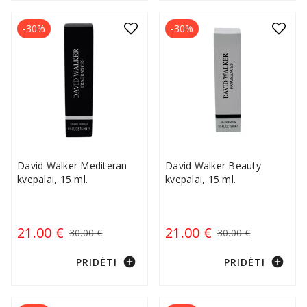
-30%
-30%
David Walker Mediteran
David Walker Beauty
kvepalai, 15 ml.
kvepalai, 15 ml.
21.00 €
21.00 €
30.00 €
30.00 €
add_circle
add_circle
PRIDĖTI
PRIDĖTI