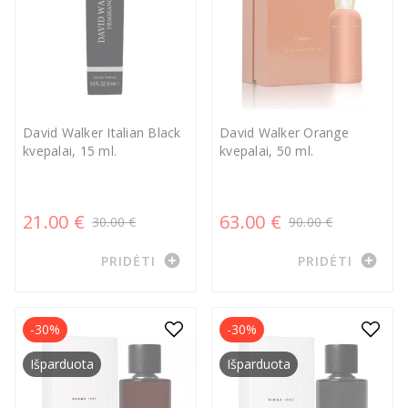
David Walker Italian Black
David Walker Orange
kvepalai, 15 ml.
kvepalai, 50 ml.
21.00 €
63.00 €
30.00 €
90.00 €
add_circle
add_circle
PRIDĖTI
PRIDĖTI
-30%
-30%
Išparduota
Išparduota