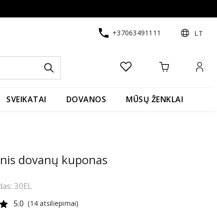
+37063491111
LT
SVEIKATAI
DOVANOS
MŪSŲ ŽENKLAI
inis dovanų kuponas
as: 30EL
5.0
(14 atsiliepimai)