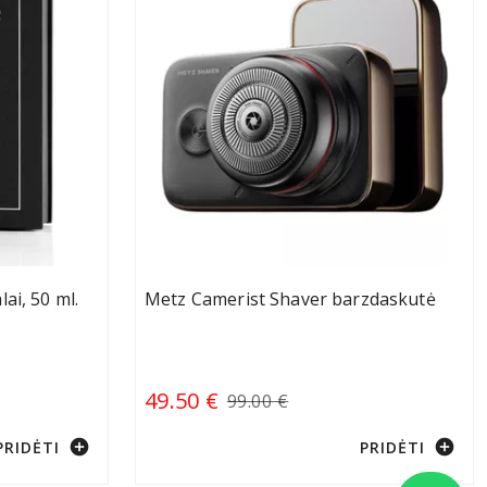
ai, 50 ml.
Metz Camerist Shaver barzdaskutė
49.50 €
99.00 €
add_circle
add_circle
PRIDĖTI
PRIDĖTI