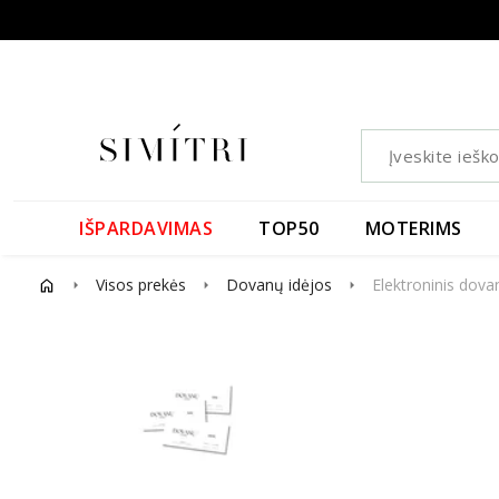
IŠPARDAVIMAS
TOP50
MOTERIMS
Visos prekės
Dovanų idėjos
Elektroninis dov
arrow_right
arrow_right
arrow_right