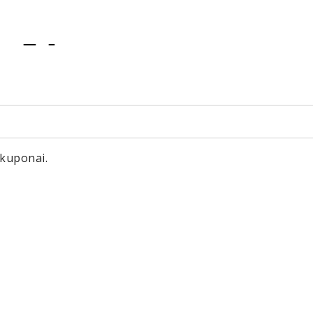
item
item
0
1
kuponai.