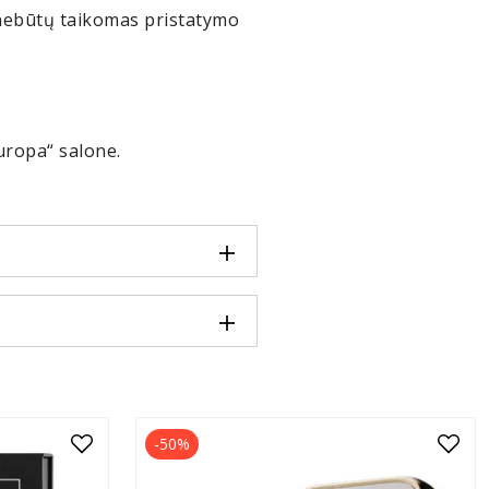
 nebūtų taikomas pristatymo
uropa“ salone.
-50%