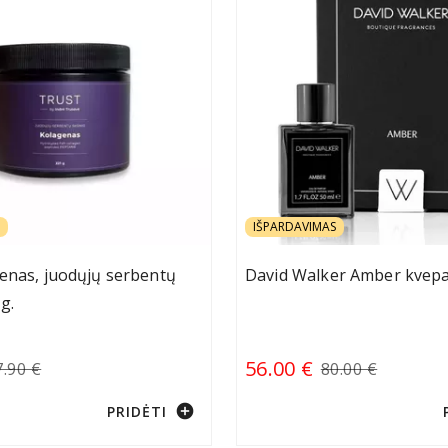
IŠPARDAVIMAS
enas, juodųjų serbentų
David Walker Amber kvepal
g.
56.00 €
7.90 €
80.00 €
add_circle
PRIDĖTI