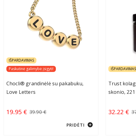
IŠPARDAVIMAS
Paskutinė galimybė įsigyti!
IŠPARDAVIMAS
Chocli® grandinėlė su pakabuku,
Trust kolag
Love Letters
skonio, 221 
19.95 €
32.22 €
39.90 €
3
add_circle
PRIDĖTI