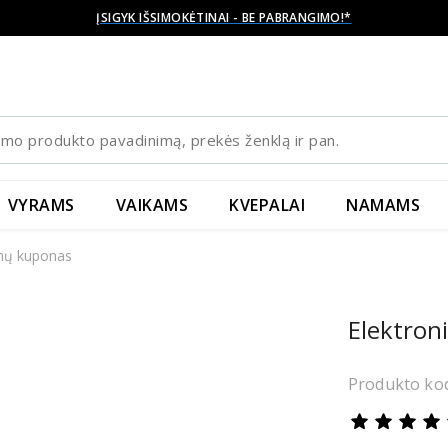
ĮSIGYK IŠSIMOKĖTINAI - BE PABRANGIMO!*
VYRAMS
VAIKAMS
KVEPALAI
NAMAMS
anų kuponas
Elektron
Produkto kod