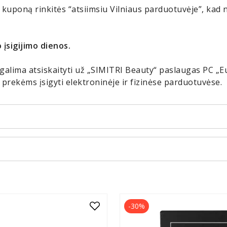
 kuponą rinkitės “atsiimsiu Vilniaus parduotuvėje”, kad
 įsigijimo dienos.
lima atsiskaityti už „SIMITRI Beauty“ paslaugas PC „E
prekėms įsigyti elektroninėje ir fizinėse parduotuvėse.
-30%