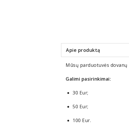
Item
1
of
2
Apie produktą
Mūsų parduotuvės dovanų 
Galimi pasirinkimai:
30 Eur;
50 Eur;
100 Eur.