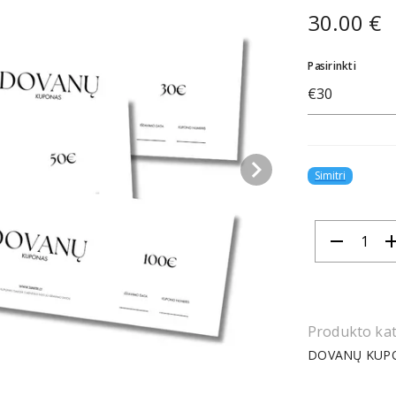
30.00 €
Pasirinkti
€30
keyboard_arrow_right
Simitri
remove
ad
Produkto kat
DOVANŲ KUP