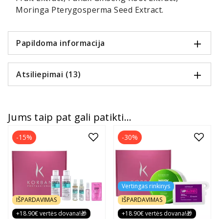
Moringa Pterygosperma Seed Extract.
Papildoma informacija
Atsiliepimai (13)
Jums taip pat gali patikti...
-15%
-30%
Vertingas rinkinys
IŠPARDAVIMAS
IŠPARDAVIMAS
+18.90€ vertės dovana!🎁
+18.90€ vertės dovana!🎁