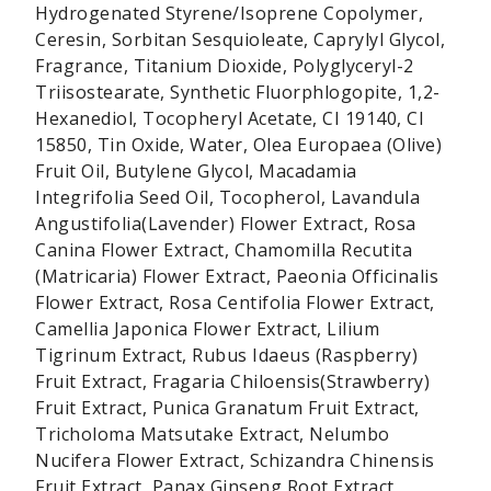
Hydrogenated Styrene/Isoprene Copolymer,
Ceresin, Sorbitan Sesquioleate, Caprylyl Glycol,
Fragrance, Titanium Dioxide, Polyglyceryl-2
Triisostearate, Synthetic Fluorphlogopite, 1,2-
Hexanediol, Tocopheryl Acetate, CI 19140, CI
15850, Tin Oxide, Water, Olea Europaea (Olive)
Fruit Oil, Butylene Glycol, Macadamia
Integrifolia Seed Oil, Tocopherol, Lavandula
Angustifolia(Lavender) Flower Extract, Rosa
Canina Flower Extract, Chamomilla Recutita
(Matricaria) Flower Extract, Paeonia Officinalis
Flower Extract, Rosa Centifolia Flower Extract,
Camellia Japonica Flower Extract, Lilium
Tigrinum Extract, Rubus Idaeus (Raspberry)
Fruit Extract, Fragaria Chiloensis(Strawberry)
Fruit Extract, Punica Granatum Fruit Extract,
Tricholoma Matsutake Extract, Nelumbo
Nucifera Flower Extract, Schizandra Chinensis
Fruit Extract, Panax Ginseng Root Extract,