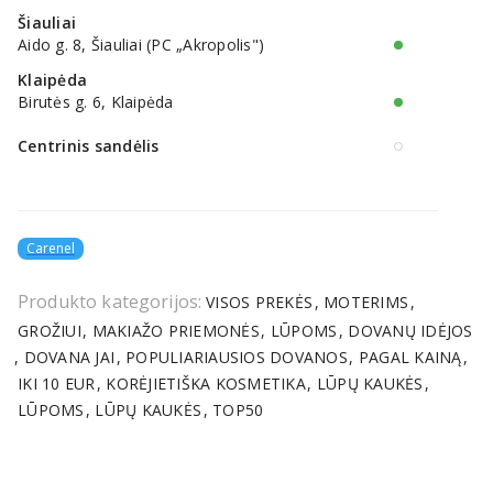
Šiauliai
Aido g. 8, Šiauliai (PC „Akropolis")
Klaipėda
Birutės g. 6, Klaipėda
Centrinis sandėlis
Carenel
Produkto kategorijos:
VISOS PREKĖS
MOTERIMS
GROŽIUI
MAKIAŽO PRIEMONĖS
LŪPOMS
DOVANŲ IDĖJOS
DOVANA JAI
POPULIARIAUSIOS DOVANOS
PAGAL KAINĄ
IKI 10 EUR
KORĖJIETIŠKA KOSMETIKA
LŪPŲ KAUKĖS
LŪPOMS
LŪPŲ KAUKĖS
TOP50