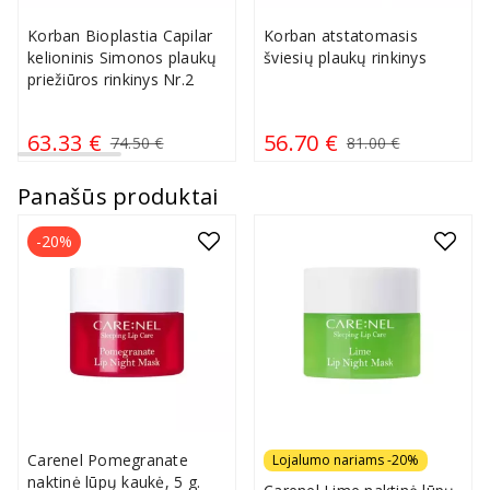
Korban Bioplastia Capilar
Korban atstatomasis
kelioninis Simonos plaukų
šviesių plaukų rinkinys
priežiūros rinkinys Nr.2
63.33 €
56.70 €
74.50 €
81.00 €
Panašūs produktai
-20%
Carenel Pomegranate
Lojalumo nariams -20%
naktinė lūpų kaukė, 5 g.