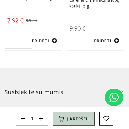
Carenel Lime naktinė lūpų
kaukė, 5 g.
7.92 €
9.90 €
9.90 €
add_circle
add_circle
PRIDĖTI
PRIDĖTI
Susisiekite su mumis
Mūsų parduotuvės:
remove
add
Į KREPŠELĮ
Simitri