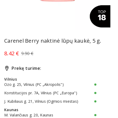
Item
1
Carenel Berry naktinė lūpų kaukė, 5 g.
of
1
8.42 €
9.90 €
Prekę turime:
Vilnius
Ozo g. 25, Vilnius (PC „Akropolis")
Konstitucijos pr. 7A, Vilnius (PC „Europa")
J. Kubiliaus g. 21, Vilnius (Ogmios miestas)
Kaunas
M. Valančiaus g. 20, Kaunas