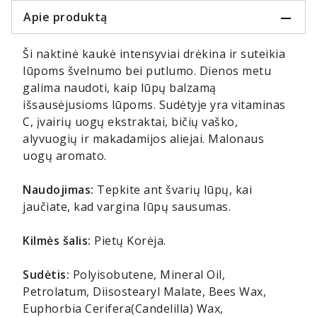
Apie produktą
Ši naktinė kaukė intensyviai drėkina ir suteikia
lūpoms švelnumo bei putlumo. Dienos metu
galima naudoti, kaip lūpų balzamą
išsausėjusioms lūpoms. Sudėtyje yra vitaminas
C, įvairių uogų ekstraktai, bičių vaško,
alyvuogių ir makadamijos aliejai. Malonaus
uogų aromato.
Naudojimas:
Tepkite ant švarių lūpų, kai
jaučiate, kad vargina lūpų sausumas.
Kilmės šalis:
Pietų Korėja.
Sudėtis:
Polyisobutene, Mineral Oil,
Petrolatum, Diisostearyl Malate, Bees Wax,
Euphorbia Cerifera(Candelilla) Wax,