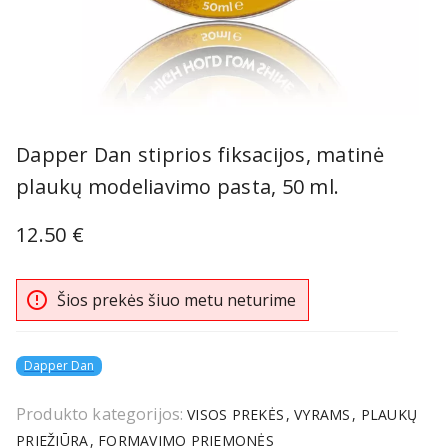
Item
1
Dapper Dan stiprios fiksacijos, matinė
of
plaukų modeliavimo pasta, 50 ml.
1
12.50 €
error_outline
Šios prekės šiuo metu neturime
Dapper Dan
Produkto kategorijos:
VISOS PREKĖS
VYRAMS
PLAUKŲ
PRIEŽIŪRA
FORMAVIMO PRIEMONĖS