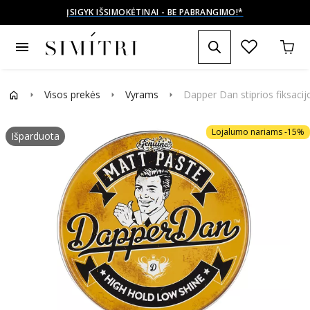
ĮSIGYK IŠSIMOKĖTINAI - BE PABRANGIMO!*
menu
Visos prekės
Vyrams
Dapper Dan stiprios fiksaci
arrow_right
arrow_right
arrow_right
Lojalumo nariams -15%
Išparduota