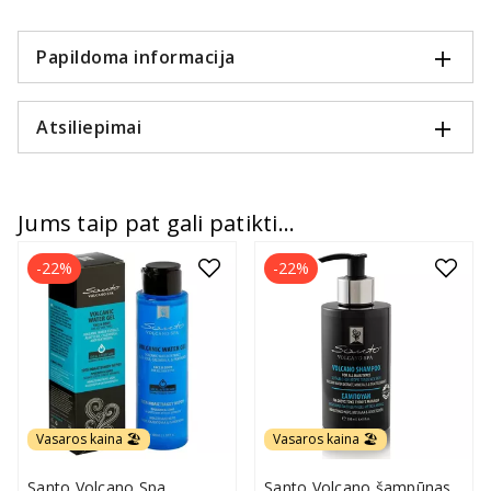
Papildoma informacija
Atsiliepimai
Jums taip pat gali patikti...
-22%
-22%
Vasaros kaina 🏖️
Vasaros kaina 🏖️
Santo Volcano Spa
Santo Volcano šampūnas,