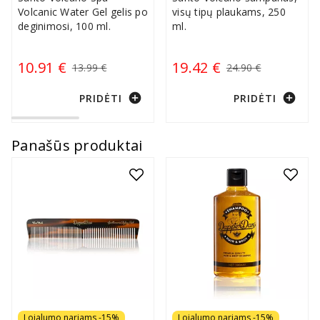
Volcanic Water Gel gelis po
visų tipų plaukams, 250
deginimosi, 100 ml.
ml.
10.91 €
19.42 €
13.99 €
24.90 €
add_circle
add_circle
PRIDĖTI
PRIDĖTI
Panašūs produktai
Lojalumo nariams -15%
Lojalumo nariams -15%