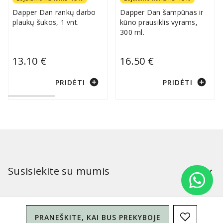
Dapper Dan rankų darbo
Dapper Dan šampūnas ir
plaukų šukos, 1 vnt.
kūno prausiklis vyrams,
300 ml.
13.10 €
16.50 €
add_circle
add_circle
PRIDĖTI
PRIDĖTI
Susisiekite su mumis
Mūsų parduotuvės:
PRANEŠKITE, KAI BUS PREKYBOJE