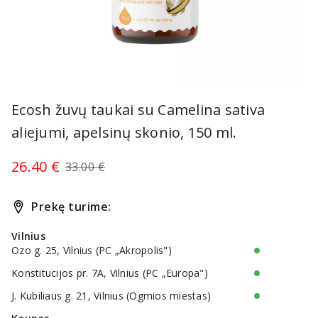
Item
1
Ecosh žuvų taukai su Camelina sativa
of
aliejumi, apelsinų skonio, 150 ml.
1
26.40 €
33.00 €
Prekę turime:
Vilnius
Ozo g. 25, Vilnius (PC „Akropolis")
Konstitucijos pr. 7A, Vilnius (PC „Europa")
J. Kubiliaus g. 21, Vilnius (Ogmios miestas)