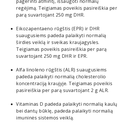
pagerinti atmintį, išsaugoti normalų
regėjimą. Teigiamas poveikis pasireiškia per
parą suvartojant 250 mg DHR.
Eikozapentaeno rūgštis (EPR) ir DHR
suaugusiems padeda palaikyti normalią
širdies veiklą ir sveikas kraujagysles.
Teigiamas poveikis pasireiškia per parą
suvartojant 250 mg DHR ir EPR.
Alfa linoleno rūgštis (ALR) suaugusiems
padeda palaikyti normalią cholesterolio
koncentraciją kraujyje. Teigiamas poveikis
pasireiškia per parą suvartojant 2 g ALR.
Vitaminas D padeda palaikyti normalią kaulų
bei dantų būklę, padeda palaikyti normalią
imuninės sistemos veiklą.