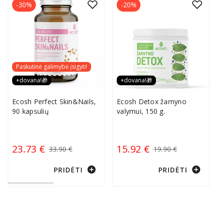
-30%
-20%
Paskutinė galimybė įsigyti!
+dovana!🎁
+dovana!🎁
Ecosh Perfect Skin&Nails,
Ecosh Detox žarnyno
90 kapsulių
valymui, 150 g.
23.73 €
15.92 €
33.90 €
19.90 €
add_circle
add_circle
PRIDĖTI
PRIDĖTI