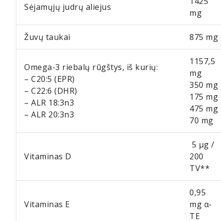
1425
Sėjamųjų judrų aliejus
mg
Žuvų taukai
875 mg
1157,5
Omega-3 riebalų rūgštys, iš kurių:
mg
– C20:5 (EPR)
350 mg
– C22:6 (DHR)
175 mg
– ALR 18:3n3
475 mg
– ALR 20:3n3
70 mg
5 μg /
Vitaminas D
200
TV**
0,95
Vitaminas E
mg α-
TE