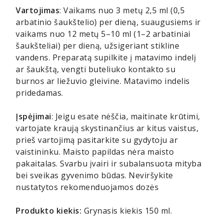
Vartojimas
: Vaikams nuo 3 metų 2,5 ml (0,5
arbatinio šaukštelio) per dieną, suaugusiems ir
vaikams nuo 12 metų 5–10 ml (1–2 arbatiniai
šaukšteliai) per dieną, užsigeriant stikline
vandens. Preparatą supilkite į matavimo indelį
ar šaukštą, vengti buteliuko kontakto su
burnos ar liežuvio gleivine. Matavimo indelis
pridedamas.
Įspėjimai
: Jeigu esate nėščia, maitinate krūtimi,
vartojate kraują skystinančius ar kitus vaistus,
prieš vartojimą pasitarkite su gydytoju ar
vaistininku. Maisto papildas nėra maisto
pakaitalas. Svarbu įvairi ir subalansuota mityba
bei sveikas gyvenimo būdas. Neviršykite
nustatytos rekomenduojamos dozės
Produkto kiekis:
Grynasis kiekis 150 ml.