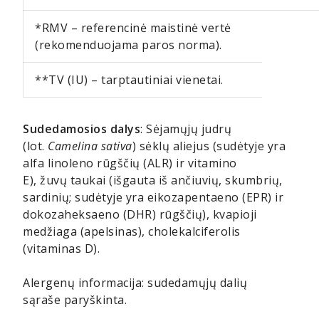
*RMV – referencinė maistinė vertė
(rekomenduojama paros norma).
**TV (IU) – tarptautiniai vienetai.
Sudedamosios dalys
: Sėjamųjų judrų
(lot.
Camelina sativa
) sėklų aliejus (sudėtyje yra
alfa linoleno rūgščių (ALR) ir vitamino
E), žuvų taukai (išgauta iš ančiuvių, skumbrių,
sardinių; sudėtyje yra eikozapentaeno (EPR) ir
dokozaheksaeno (DHR) rūgščių), kvapioji
medžiaga (apelsinas), cholekalciferolis
(vitaminas D).
Alergenų informacija: sudedamųjų dalių
sąraše paryškinta.