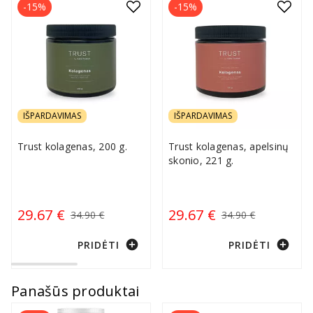
-15%
-15%
IŠPARDAVIMAS
IŠPARDAVIMAS
Trust kolagenas, 200 g.
Trust kolagenas, apelsinų
skonio, 221 g.
29.67 €
29.67 €
34.90 €
34.90 €
add_circle
add_circle
PRIDĖTI
PRIDĖTI
Panašūs produktai