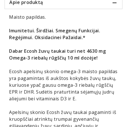
Apie produktą
Maisto papildas.
Imunitetui. Širdžiai. Smegenų Funkcijai.
Regėjimui. Oksidacinei Pažaidai.*
Dabar Ecosh žuvų taukai turi net 4630 mg
Omega-3 riebalų rūgščių 10 ml dozėje!
Ecosh apelsinų skonio omega-3 maisto papildas
yra pagamintas iš aukštos kokybės žuvų taukų,
kuriuose ypač gausu omega-3 riebalų rūgščių
EPR ir DHR. Sudėtis praturtinta sėjamųjų judrų
aliejumi bei vitaminais D3 ir E.
Apelsinų skonio Ecosh žuvų taukai pagaminti iš
kruopščiai atrinktų trumpai gyvenančių
giliavandenių žuvų: sardinių, ančiuvių ir