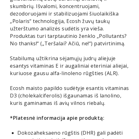
skumbrių. Išvalomi, koncentruojami,
dezodoruojami ir stabilizuojami šiuolaikiška
„Polaris“ technologija, Ecosh žuvų taukų
užterštumo analizės sudėtis yra vieša.
Produktas turi tarptautinio ženklo „Pollutants?
No thanks!“ („Teršalai? Ačiū, ne!“) patvirtinimą.
Stabilumą užtikrina sėjamųjų judrų aliejuje
esantys vitaminas E ir augaliniai eteriniai aliejai,
kuriuose gausu alfa-linoleno rūgšties (ALR).
Ecosh maisto papildo sudėtyje esantis vitaminas
D3 (cholekalciferolis) išgaunamas iš lanolino,
kuris gaminamas iš avių vilnos riebalų.
*Platesnė informacija apie produktą:
Dokozaheksaeno rūgštis (DHR) gali padėti