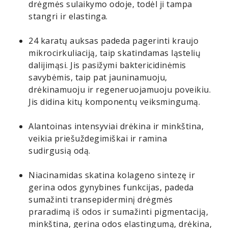
drėgmės sulaikymo odoje, todėl ji tampa
stangri ir elastinga.
24 karatų auksas padeda pagerinti kraujo
mikrocirkuliaciją, taip skatindamas ląstelių
dalijimąsi. Jis pasižymi baktericidinėmis
savybėmis, taip pat jauninamuoju,
drėkinamuoju ir regeneruojamuoju poveikiu.
Jis didina kitų komponentų veiksmingumą.
Alantoinas intensyviai drėkina ir minkština,
veikia priešuždegimiškai ir ramina
sudirgusią odą.
Niacinamidas skatina kolageno sintezę ir
gerina odos gynybines funkcijas, padeda
sumažinti transepiderminį drėgmės
praradimą iš odos ir sumažinti pigmentaciją,
minkština, gerina odos elastingumą, drėkina,