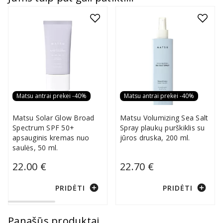
Matsu antrai prekei -40%
Matsu antrai prekei -40%
Matsu Solar Glow Broad
Matsu Volumizing Sea Salt
Spectrum SPF 50+
Spray plaukų purškiklis su
apsauginis kremas nuo
jūros druska, 200 ml.
saulės, 50 ml.
22.00 €
22.70 €
add_circle
add_circle
PRIDĖTI
PRIDĖTI
Panašūs produktai