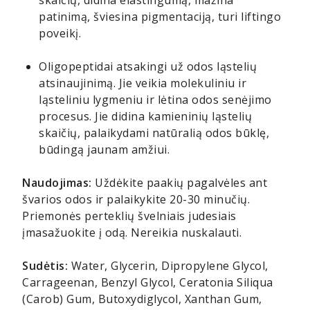
skaičių, didina elastingumą, mažina
patinimą, šviesina pigmentaciją, turi liftingo
poveikį.
Oligopeptidai atsakingi už odos ląstelių
atsinaujinimą. Jie veikia molekuliniu ir
ląsteliniu lygmeniu ir lėtina odos senėjimo
procesus. Jie didina kamieninių ląstelių
skaičių, palaikydami natūralią odos būklę,
būdingą jaunam amžiui.
Naudojimas:
Uždėkite paakių pagalvėles ant
švarios odos ir palaikykite 20-30 minučių.
Priemonės perteklių švelniais judesiais
įmasažuokite į odą. Nereikia nuskalauti.
Sudėtis:
Water, Glycerin, Dipropylene Glycol,
Carrageenan, Benzyl Glycol, Ceratonia Siliqua
(Carob) Gum, Butoxydiglycol, Xanthan Gum,