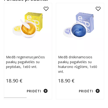
MedB regeneruojančios
MedB drėkinamosios
paakių pagalvėlės su
paakių pagalvėlės su
peptidais, 1x60 vnt.
hialurono rūgštimi, 1x60
vnt.
18.90 €
18.90 €
add_circle
add_circle
PRIDĖTI
PRIDĖTI