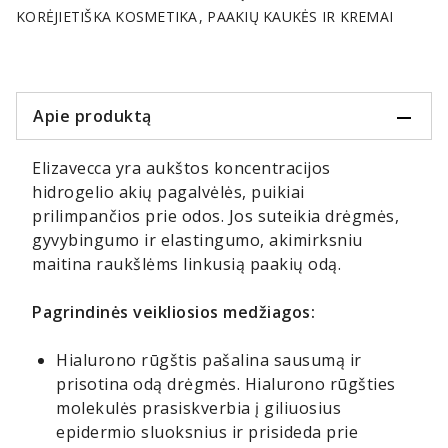
KORĖJIETIŠKA KOSMETIKA
PAAKIŲ KAUKĖS IR KREMAI
Apie produktą
Elizavecca yra aukštos koncentracijos
hidrogelio akių pagalvėlės, puikiai
prilimpančios prie odos. Jos suteikia drėgmės,
gyvybingumo ir elastingumo, akimirksniu
maitina raukšlėms linkusią paakių odą.
Pagrindinės veikliosios medžiagos:
Hialurono rūgštis pašalina sausumą ir
prisotina odą drėgmės. Hialurono rūgšties
molekulės prasiskverbia į giliuosius
epidermio sluoksnius ir prisideda prie