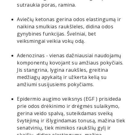
sutraukia poras, ramina.
Aviečių ketonas gerina odos elastingumą ir
naikina smulkias raukšleles, didina odos
gynybines funkcijas. Švelniai, bet
veiksmingai veikia vokų odą.
Adenozinas - vienas dažniausiai naudojamų
komponentų kovojant su amžiaus pokyčiais.
Jis stangrina, lygina raukšles, greitina
medžiagų apykaitą ir užkerta kelią su
amžiumi susijusiems pokyčiams.
Epidermio augimo veiksnys (EGF ) prisideda
prie odos drėkinimo ir drėgmės sulaikymo,
gerina veido spalvą, suteikdamas sveiką
švytėjimą ir išlygindamas tonusą, mažina tiek
senatvinių, tiek mimikos raukšlių gylį ir