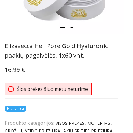
item
item
Item
0
1
1
Elizavecca Hell Pore Gold Hyaluronic
of
paakių pagalvėlės, 1x60 vnt.
2
16.99 €
error_outline
Šios prekės šiuo metu neturime
Elizavecca
Produkto kategorijos:
VISOS PREKĖS
MOTERIMS
GROŽIUI
VEIDO PRIEŽIŪRA
AKIŲ SRITIES PRIEŽIŪRA