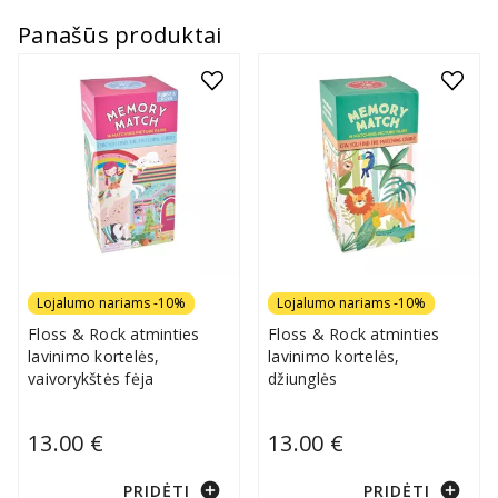
Panašūs produktai
Lojalumo nariams -10%
Lojalumo nariams -10%
Floss & Rock atminties
Floss & Rock atminties
lavinimo kortelės,
lavinimo kortelės,
vaivorykštės fėja
džiunglės
13.00 €
13.00 €
add_circle
add_circle
PRIDĖTI
PRIDĖTI