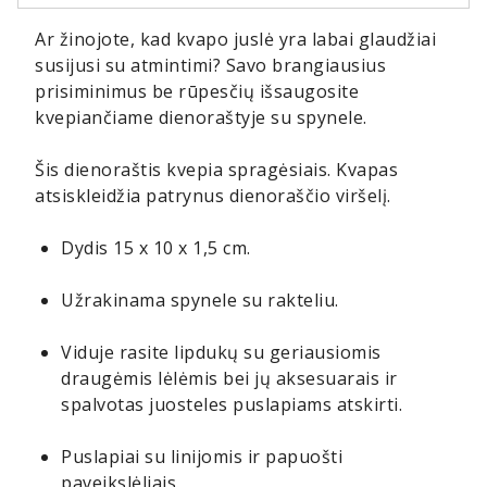
Ar žinojote, kad kvapo juslė yra labai glaudžiai
susijusi su atmintimi? Savo brangiausius
prisiminimus be rūpesčių išsaugosite
kvepiančiame dienoraštyje su spynele.
Šis dienoraštis kvepia spragėsiais. Kvapas
atsiskleidžia patrynus dienoraščio viršelį.
Dydis 15 x 10 x 1,5 cm.
Užrakinama spynele su rakteliu.
Viduje rasite lipdukų su geriausiomis
draugėmis lėlėmis bei jų aksesuarais ir
spalvotas juosteles puslapiams atskirti.
Puslapiai su linijomis ir papuošti
paveikslėliais.