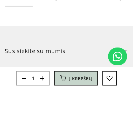
Susisiekite su mumis
Mūsų parduotuvės:
remove
add
Į KREPŠELĮ
Simitri
Informacija