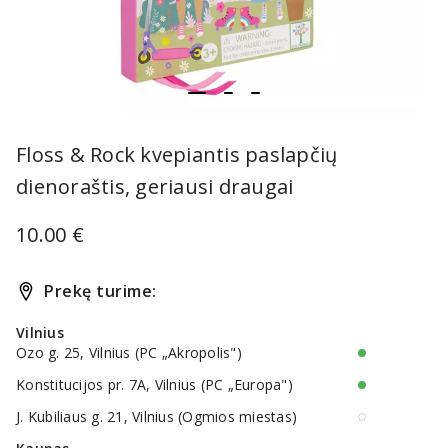
item
item
item
Item
0
1
2
1
Floss & Rock kvepiantis paslapčių
of
dienoraštis, geriausi draugai
3
10.00 €
Prekę turime:
Vilnius
Ozo g. 25, Vilnius (PC „Akropolis")
Konstitucijos pr. 7A, Vilnius (PC „Europa")
J. Kubiliaus g. 21, Vilnius (Ogmios miestas)