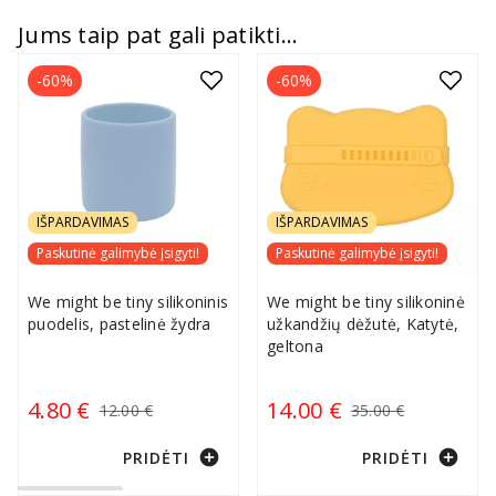
Jums taip pat gali patikti...
-60%
-60%
IŠPARDAVIMAS
IŠPARDAVIMAS
Paskutinė galimybė įsigyti!
Paskutinė galimybė įsigyti!
We might be tiny silikoninis
We might be tiny silikoninė
puodelis, pastelinė žydra
užkandžių dėžutė, Katytė,
geltona
4.80 €
14.00 €
12.00 €
35.00 €
add_circle
add_circle
PRIDĖTI
PRIDĖTI