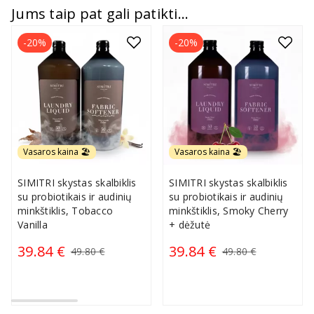
Jums taip pat gali patikti...
-20%
-20%
Vasaros kaina 🏖️
Vasaros kaina 🏖️
SIMITRI skystas skalbiklis
SIMITRI skystas skalbiklis
su probiotikais ir audinių
su probiotikais ir audinių
minkštiklis, Tobacco
minkštiklis, Smoky Cherry
Vanilla
+ dėžutė
39.84 €
39.84 €
49.80 €
49.80 €