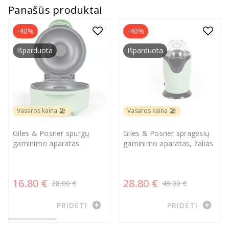
Panašūs produktai
-40%
-40%
Išparduota
Išparduota
Vasaros kaina 🏖️
Vasaros kaina 🏖️
Giles & Posner spurgų
Giles & Posner spragėsių
gaminimo aparatas
gaminimo aparatas, žalias
16.80 €
28.80 €
28.00 €
48.00 €
add_circle
add_circle
PRIDĖTI
PRIDĖTI