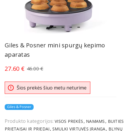
item
item
item
item
Item
0
1
2
3
1
Giles & Posner mini spurgų kepimo
of
aparatas
4
27.60 €
46.00 €
error_outline
Šios prekės šiuo metu neturime
Giles & Posner
Produkto kategorijos:
VISOS PREKĖS
NAMAMS
BUITIES
PRIETAISAI IR PRIEDAI
SMULKI VIRTUVĖS ĮRANGA
BLYNŲ