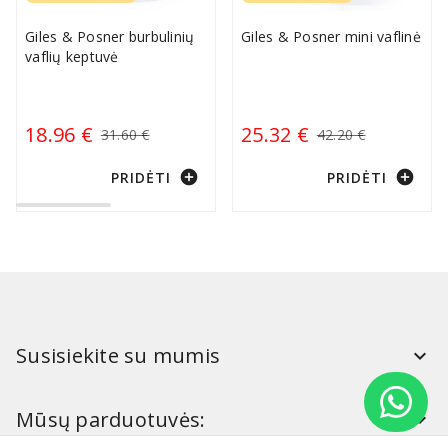
Giles & Posner burbulinių
Giles & Posner mini vaflinė
vaflių keptuvė
18.96 €
25.32 €
31.60 €
42.20 €
add_circle
add_circle
PRIDĖTI
PRIDĖTI
Susisiekite su mumis
Mūsų parduotuvės: