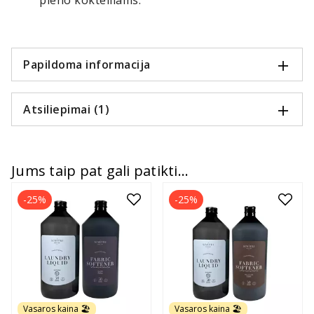
pieno kokteiliams.
Papildoma informacija
Atsiliepimai (1)
Jums taip pat gali patikti...
-25%
-25%
Vasaros kaina 🏖️
Vasaros kaina 🏖️