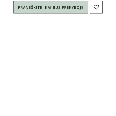
PRANEŠKITE, KAI BUS PREKYBOJE
Simitri
Informacija
Simitri
YouTube
FaceBook
Sukurta Nordcode
© Simitri 2026. Visos teisės saugomos