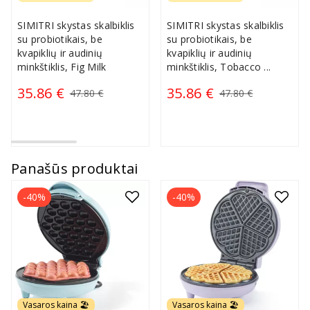
SIMITRI skystas skalbiklis
SIMITRI skystas skalbiklis
su probiotikais, be
su probiotikais, be
kvapiklių ir audinių
kvapiklių ir audinių
minkštiklis, Fig Milk
minkštiklis, Tobacco
...
35.86 €
35.86 €
47.80 €
47.80 €
Panašūs produktai
-40%
-40%
Vasaros kaina 🏖️
Vasaros kaina 🏖️