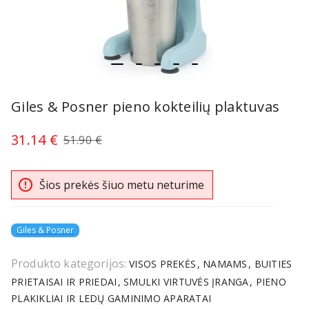
item
item
item
item
item
Item
0
1
2
3
4
1
Giles & Posner pieno kokteilių plaktuvas
of
5
31.14 €
51.90 €
error_outline
Šios prekės šiuo metu neturime
Giles & Posner
Produkto kategorijos:
VISOS PREKĖS
NAMAMS
BUITIES
PRIETAISAI IR PRIEDAI
SMULKI VIRTUVĖS ĮRANGA
PIENO
PLAKIKLIAI IR LEDŲ GAMINIMO APARATAI