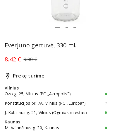
item
item
item
Item
0
1
2
1
Everjuno gertuvė, 330 ml.
of
3
8.42 €
9.90 €
Prekę turime:
Vilnius
Ozo g. 25, Vilnius (PC „Akropolis")
Konstitucijos pr. 7A, Vilnius (PC „Europa")
J. Kubiliaus g. 21, Vilnius (Ogmios miestas)
Kaunas
M. Valančiaus g. 20, Kaunas