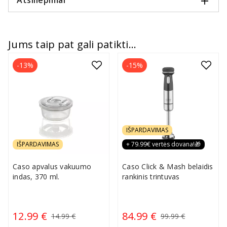
Atsiliepimai
Jums taip pat gali patikti...
-13%
-15%
IŠPARDAVIMAS
IŠPARDAVIMAS
+ 79.99€ vertės dovana!🎁
Caso apvalus vakuumo
Caso Click & Mash belaidis
indas, 370 ml.
rankinis trintuvas
12.99 €
84.99 €
14.99 €
99.99 €