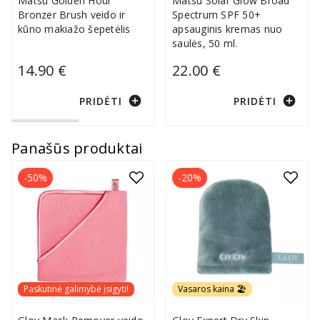
Matsu Golden Hour
Matsu Solar Glow Broad
Bronzer Brush veido ir
Spectrum SPF 50+
kūno makiažo šepetėlis
apsauginis kremas nuo
saulės, 50 ml.
14.90 €
22.00 €
add_circle
add_circle
PRIDĖTI
PRIDĖTI
Panašūs produktai
-50%
-20%
Paskutinė galimybė įsigyti!
Vasaros kaina 🏖️