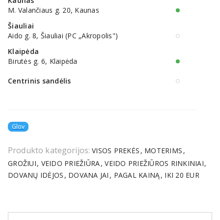
Kaunas
M. Valančiaus g. 20, Kaunas
Šiauliai
Aido g. 8, Šiauliai (PC „Akropolis")
Klaipėda
Birutės g. 6, Klaipėda
Centrinis sandėlis
Glov
Produkto kategorijos:
VISOS PREKĖS
MOTERIMS
GROŽIUI
VEIDO PRIEŽIŪRA
VEIDO PRIEŽIŪROS RINKINIAI
DOVANŲ IDĖJOS
DOVANA JAI
PAGAL KAINĄ
IKI 20 EUR