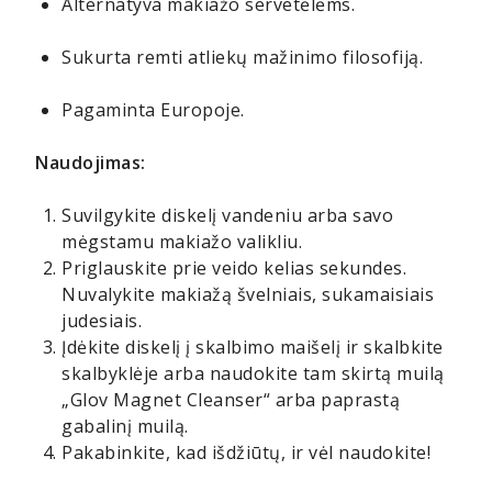
Alternatyva makiažo servetėlėms.
Sukurta remti atliekų mažinimo filosofiją.
Pagaminta Europoje.
Naudojimas:
Suvilgykite diskelį vandeniu arba savo
mėgstamu makiažo valikliu.
Priglauskite prie veido kelias sekundes.
Nuvalykite makiažą švelniais, sukamaisiais
judesiais.
Įdėkite diskelį į skalbimo maišelį ir skalbkite
skalbyklėje arba naudokite tam skirtą muilą
„Glov Magnet Cleanser“ arba paprastą
gabalinį muilą.
Pakabinkite, kad išdžiūtų, ir vėl naudokite!