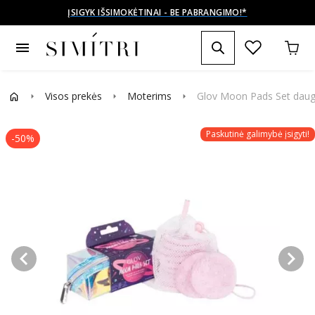
ĮSIGYK IŠSIMOKĖTINAI - BE PABRANGIMO!*
menu
Visos prekės
Moterims
Glov Moon Pads Set daugka
arrow_right
arrow_right
arrow_right
Paskutinė galimybė įsigyti!
-50%
keyboard_arrow_left
keyboard_arrow_right