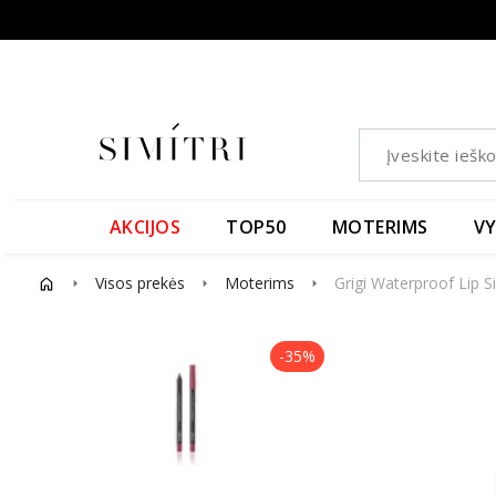
AKCIJOS
TOP50
MOTERIMS
V
Visos prekės
Moterims
Grigi Waterproof Lip S
arrow_right
arrow_right
arrow_right
-35%