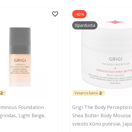
-40%
Išparduota
🏖️
Vasaros kaina 🏖️
Luminous Foundation
Grigi Τhe Body Perception
rindas, Light Beige,
Shea Butter Body Mousse
sviesto kūno putėsiai, Jap