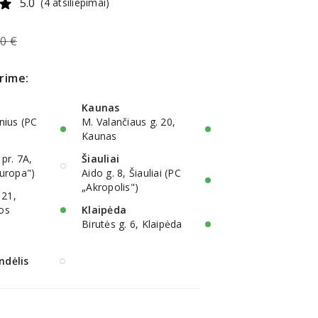
5.0
(4 atsiliepimai)
90 €
rime:
Kaunas
lnius (PC
M. Valančiaus g. 20,
Kaunas
 pr. 7A,
Šiauliai
Europa")
Aido g. 8, Šiauliai (PC
„Akropolis")
 21,
ios
Klaipėda
Birutės g. 6, Klaipėda
ndėlis