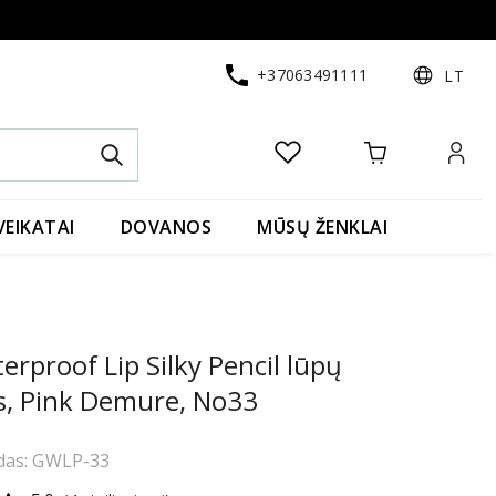
+37063491111
LT
VEIKATAI
DOVANOS
MŪSŲ ŽENKLAI
erproof Lip Silky Pencil lūpų
s, Pink Demure, No33
das: GWLP-33