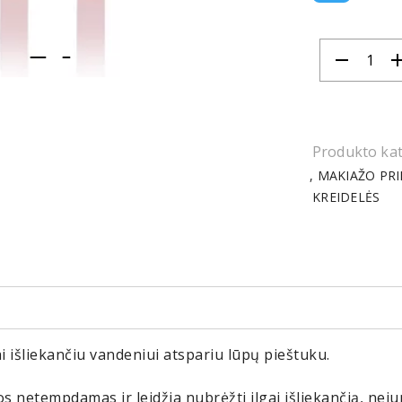
remove
ad
item
item
0
1
Produkto kat
MAKIAŽO PR
KREIDELĖS
i išliekančiu vandeniui atspariu lūpų pieštuku.
jos netempdamas ir leidžia nubrėžti ilgai išliekančią, nej