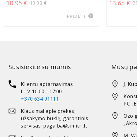
10.95 €
13.65 €
19.90 €
2
add_circle
PRIDĖTI
Susisiekite su mumis
Mūsų pa
Klientų aptarnavimas
J. Kub
I - V 10:00 - 17:00
Konst
+370 634 91111
PC „
Klausimai apie prekes,
Ozo g
užsakymo būklę, garantinis
„Akro
servisas: pagalba@simitri.lt
M. Va