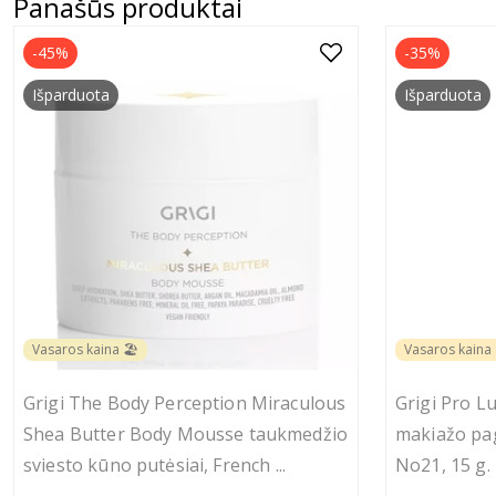
Panašūs produktai
-45%
-35%
Išparduota
Išparduota
Vasaros kaina 🏖️
Vasaros kaina 
Grigi Τhe Body Perception Miraculous
Grigi Pro 
Shea Butter Body Mousse taukmedžio
makiažo pag
sviesto kūno putėsiai, French
...
No21, 15 g.