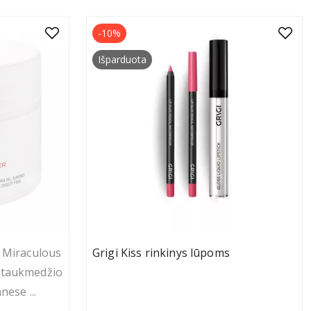
-10%
Išparduota
 Miraculous
Grigi Kiss rinkinys lūpoms
 taukmedžio
anese
...