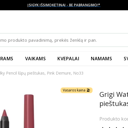
SIUNČIAME Į VISĄ
🌎
YRAMS
VAIKAMS
KVEPALAI
NAMAMS
S
ilky Pencil lūpų pieštukas, Pink Demure, No33
Vasaros kaina 🏖️
Grigi Wat
pieštuka
Produkto ko