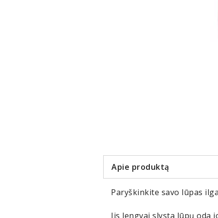
Item
1
of
2
Apie produktą
Paryškinkite savo lūpas ilga
Jis lengvai slysta lūpų oda 