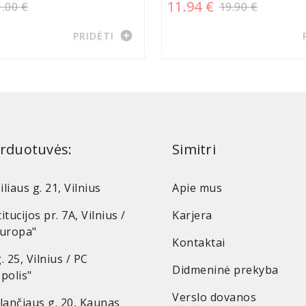
11.94 €
1.00 €
19.90 €
add_circle
PRIDĖTI
rduotuvės:
Simitri
iliaus g. 21, Vilnius
Apie mus
itucijos pr. 7A, Vilnius /
Karjera
Europa"
Kontaktai
. 25, Vilnius / PC
Didmeninė prekyba
polis"
Verslo dovanos
lančiaus g. 20, Kaunas