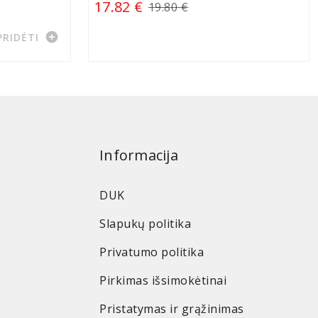
17.82 €
19.80 €
add_circle
PRIDĖTI
Informacija
DUK
Slapukų politika
Privatumo politika
Pirkimas išsimokėtinai
Pristatymas ir grąžinimas