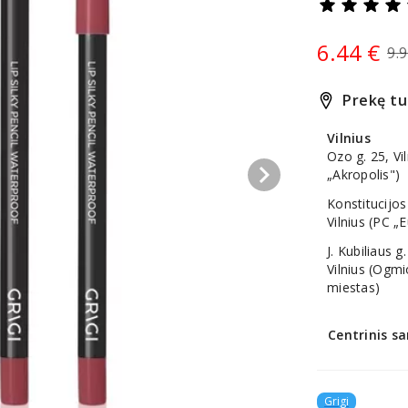
6.44 €
9.
Prekę tu
Vilnius
Ozo g. 25, Vi
keyboard_arrow_right
„Akropolis")
Konstitucijos
Vilnius (PC „
J. Kubiliaus g.
Vilnius (Ogm
miestas)
Centrinis sa
Grigi