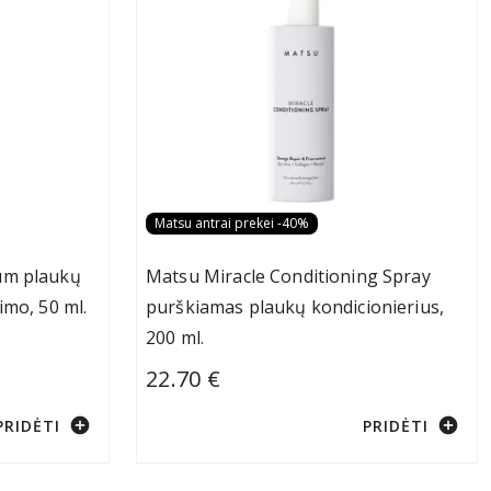
Matsu antrai prekei -40%
um plaukų
Matsu Miracle Conditioning Spray
imo, 50 ml.
purškiamas plaukų kondicionierius,
200 ml.
22.70 €
add_circle
add_circle
PRIDĖTI
PRIDĖTI