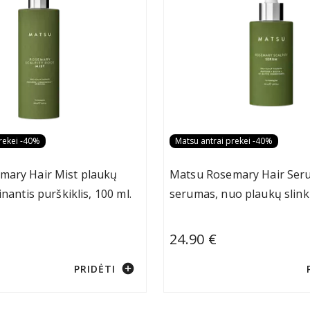
rekei -40%
Matsu antrai prekei -40%
mary Hair Mist plaukų
Matsu Rosemary Hair Ser
inantis purškiklis, 100 ml.
serumas, nuo plaukų slink
24.90 €
add_circle
PRIDĖTI