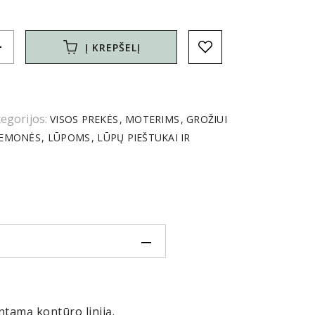
d
Į KREPŠELĮ
egorijos:
VISOS PREKĖS
MOTERIMS
GROŽIUI
IEMONĖS
LŪPOMS
LŪPŲ PIEŠTUKAI IR
untamą kontūro liniją.