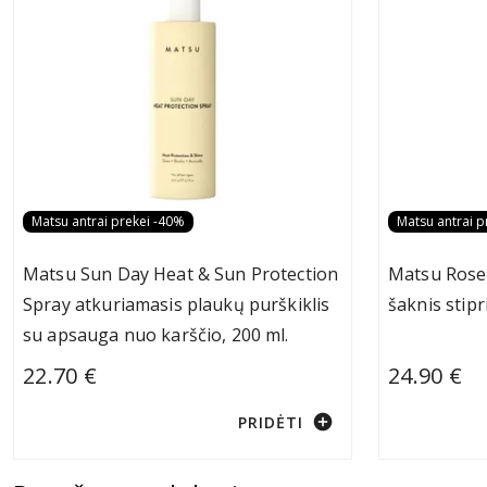
Matsu antrai prekei -40%
Matsu antrai p
Matsu Sun Day Heat & Sun Protection
Matsu Rose
Spray atkuriamasis plaukų purškiklis
šaknis stipr
su apsauga nuo karščio, 200 ml.
22.70 €
24.90 €
add_circle
PRIDĖTI