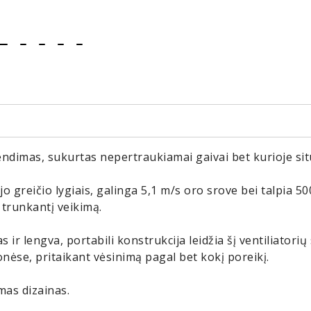
item
item
item
item
item
0
1
2
3
4
endimas, sukurtas nepertraukiamai gaivai bet kurioje situ
jo greičio lygiais, galinga 5,1 m/s oro srove bei talpia 5
 trunkantį veikimą.
ir lengva, portabili konstrukcija leidžia šį ventiliatorių
onėse, pritaikant vėsinimą pagal bet kokį poreikį.
mas dizainas.