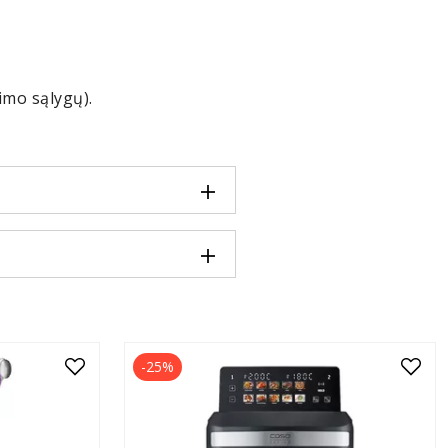
imo sąlygų).
-25%