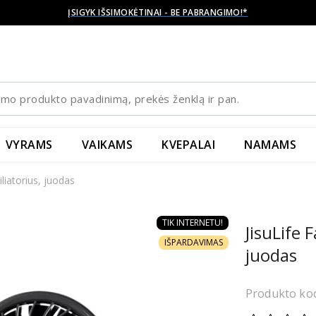
ĮSIGYK IŠSIMOKĖTINAI - BE PABRANGIMO!*
VYRAMS
VAIKAMS
KVEPALAI
NAMAMS
iliatorius, juodas
TIK INTERNETU!
JisuLife 
IŠPARDAVIMAS
juodas
Produkto ko