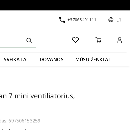
+37063491111
LT
SVEIKATAI
DOVANOS
MŪSŲ ŽENKLAI
Fan 7 mini ventiliatorius,
das: 697506153259