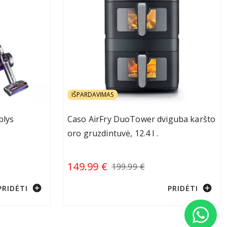
IŠPARDAVIMAS
blys
Caso AirFry DuoTower dviguba karšto
oro gruzdintuvė, 12.4 l .
149.99 €
199.99 €
add_circle
add_circle
PRIDĖTI
PRIDĖTI