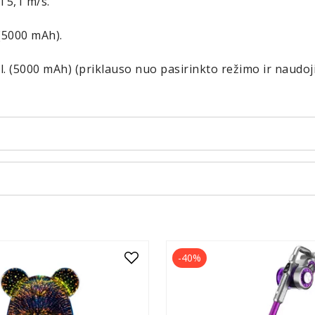
i 5,1 m/s.
 (5000 mAh).
al. (5000 mAh) (priklauso nuo pasirinkto režimo ir naudoj
-40%