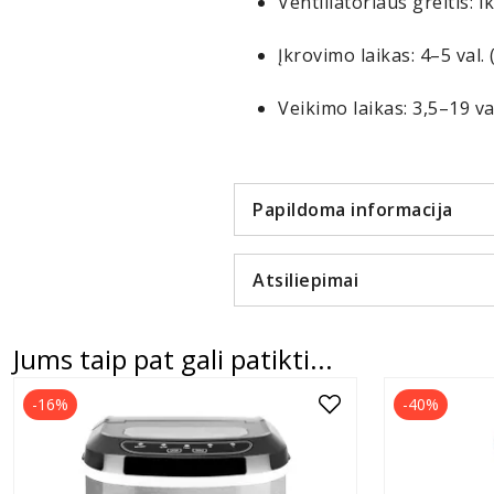
Ventiliatoriaus greitis: Ik
Įkrovimo laikas: 4–5 val.
Veikimo laikas: 3,5–19 v
Papildoma informacija
Atsiliepimai
Jums taip pat gali patikti...
-16%
-40%