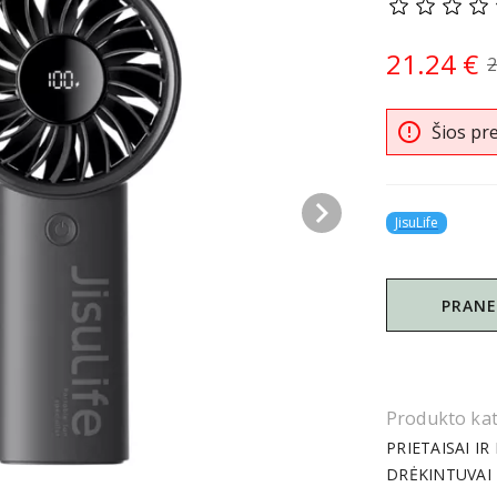
21.24 €
2
error_outline
Šios pr
keyboard_arrow_right
JisuLife
PRANE
Produkto kat
PRIETAISAI IR
DRĖKINTUVAI