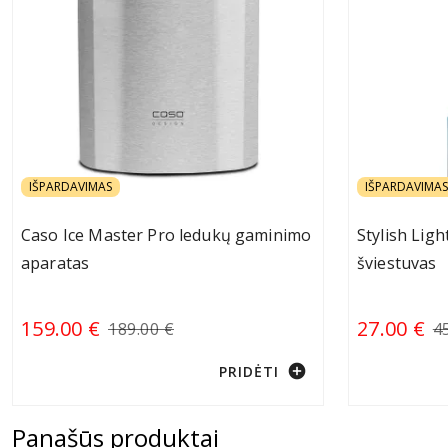
IŠPARDAVIMAS
IŠPARDAVIMAS
Caso Ice Master Pro ledukų gaminimo
Stylish Ligh
aparatas
šviestuvas
159.00 €
27.00 €
189.00 €
4
add_circle
PRIDĖTI
Panašūs produktai