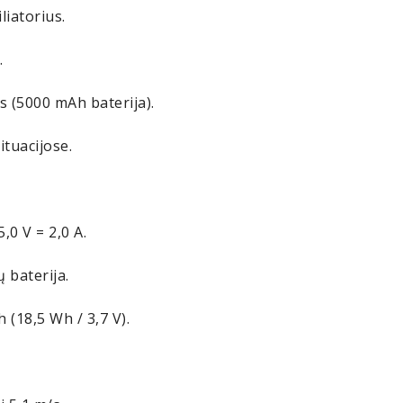
liatorius.
.
as (5000 mAh baterija).
ituacijose.
,0 V = 2,0 A.
ų baterija.
 (18,5 Wh / 3,7 V).