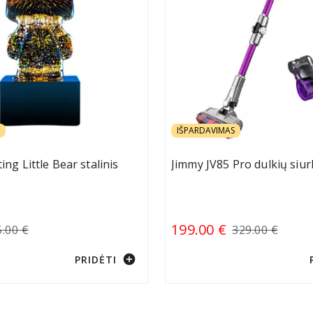
IŠPARDAVIMAS
ting Little Bear stalinis
Jimmy JV85 Pro dulkių siur
199.00 €
5.00 €
329.00 €
add_circle
PRIDĖTI