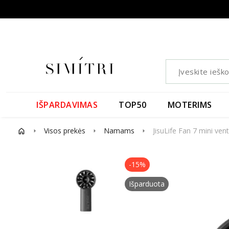
IŠPARDAVIMAS
TOP50
MOTERIMS
Visos prekės
Namams
JisuLife Fan 7 mini vent
arrow_right
arrow_right
arrow_right
-15%
Išparduota