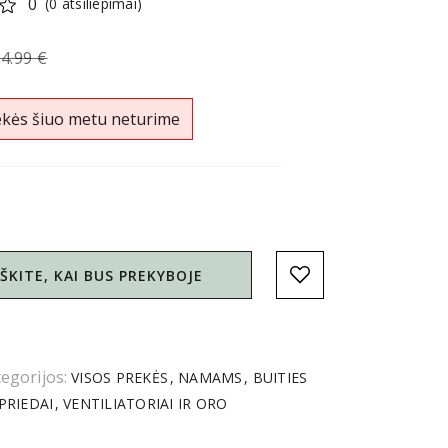
0
(0 atsiliepimai)
4.99 €
ekės šiuo metu neturime
ŠKITE, KAI BUS PREKYBOJE
egorijos:
VISOS PREKĖS
NAMAMS
BUITIES
 PRIEDAI
VENTILIATORIAI IR ORO