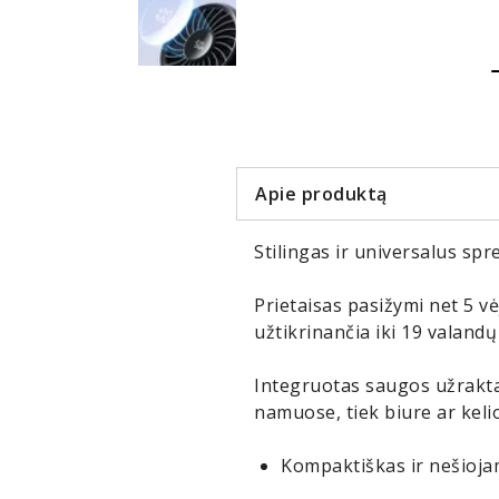
Item
1
of
5
Apie produktą
Stilingas ir universalus spr
Prietaisas pasižymi net 5 vė
užtikrinančia iki 19 valandų
Integruotas saugos užraktas 
namuose, tiek biure ar keli
Kompaktiškas ir nešioja