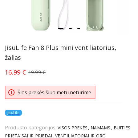
item
item
item
Item
0
1
2
1
JisuLife Fan 8 Plus mini ventiliatorius,
of
žalias
3
16.99 €
19.99 €
error_outline
Šios prekės šiuo metu neturime
JisuLife
Produkto kategorijos:
VISOS PREKĖS
NAMAMS
BUITIES
PRIETAISAI IR PRIEDAI
VENTILIATORIAI IR ORO