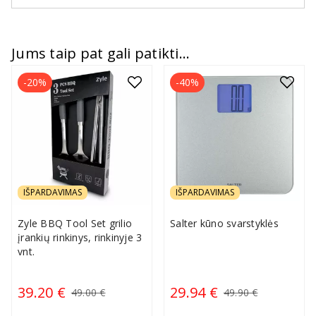
Jums taip pat gali patikti...
-20%
-40%
IŠPARDAVIMAS
IŠPARDAVIMAS
Zyle BBQ Tool Set grilio
Salter kūno svarstyklės
įrankių rinkinys, rinkinyje 3
vnt.
39.20 €
29.94 €
49.00 €
49.90 €