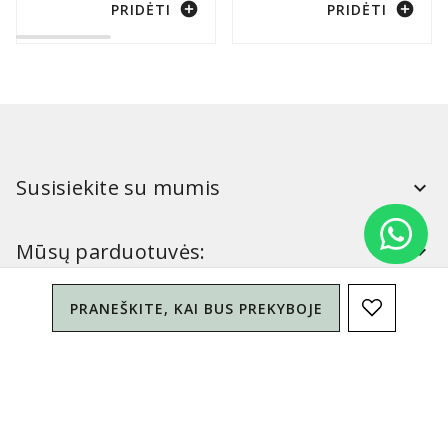
add_circle
add_circle
PRIDĖTI
PRIDĖTI
Susisiekite su mumis
Mūsų parduotuvės:
PRANEŠKITE, KAI BUS PREKYBOJE
Simitri
Informacija