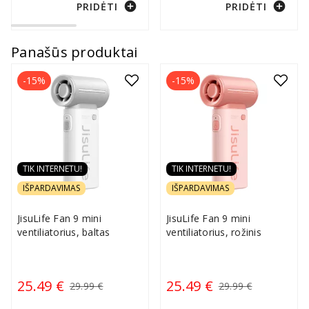
add_circle
add_circle
PRIDĖTI
PRIDĖTI
Panašūs produktai
-15%
-15%
TIK INTERNETU!
TIK INTERNETU!
IŠPARDAVIMAS
IŠPARDAVIMAS
JisuLife Fan 9 mini
JisuLife Fan 9 mini
ventiliatorius, baltas
ventiliatorius, rožinis
25.49 €
25.49 €
29.99 €
29.99 €