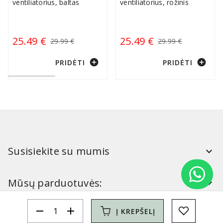
ventiliatorius, baltas
ventiliatorius, rožinis
25.49 €
25.49 €
29.99 €
29.99 €
add_circle
add_circle
PRIDĖTI
PRIDĖTI
Susisiekite su mumis
Mūsų parduotuvės:
remove
add
Į KREPŠELĮ
Simitri