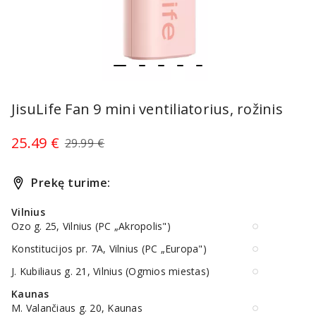
item
item
item
item
item
Item
0
1
2
3
4
1
JisuLife Fan 9 mini ventiliatorius, rožinis
of
5
25.49 €
29.99 €
Prekę turime:
Vilnius
Ozo g. 25, Vilnius (PC „Akropolis")
Konstitucijos pr. 7A, Vilnius (PC „Europa")
J. Kubiliaus g. 21, Vilnius (Ogmios miestas)
Kaunas
M. Valančiaus g. 20, Kaunas