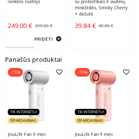
rankinis siurblys
su probiotikais ir audinių
minkštiklis, Smoky Cherry
+ dėžutė
249.00 €
39.84 €
299.00 €
49.80 €
add_circle
PRIDĖTI
Panašūs produktai
-15%
-15%
TIK INTERNETU!
TIK INTERNETU!
IŠPARDAVIMAS
IŠPARDAVIMAS
JisuLife Fan 9 mini
JisuLife Fan 9 mini