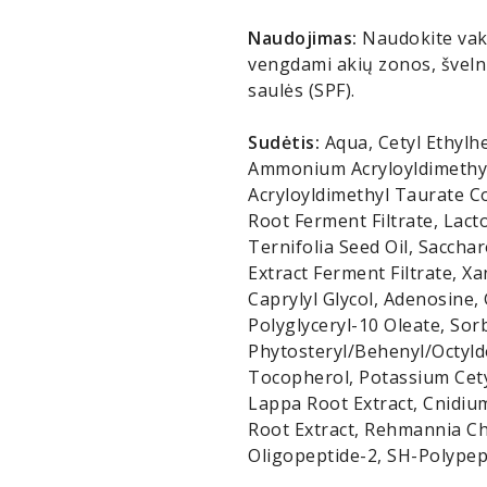
Naudojimas:
Naudokite vaka
vengdami akių zonos, švel
saulės (SPF).
Sudėtis:
Aqua, Cetyl Ethylh
Ammonium Acryloyldimethy
Acryloyldimethyl Taurate Co
Root Ferment Filtrate, Lac
Ternifolia Seed Oil, Sacch
Extract Ferment Filtrate, X
Caprylyl Glycol, Adenosine, 
Polyglyceryl-10 Oleate, Sor
Phytosteryl/Behenyl/Octyld
Tocopherol, Potassium Cety
Lappa Root Extract, Cnidium
Root Extract, Rehmannia Chi
Oligopeptide-2, SH-Polypep