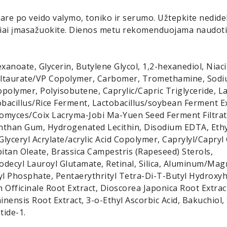
re po veido valymo, toniko ir serumo. Užtepkite nedidel
niai įmasažuokite. Dienos metu rekomenduojama naudot
exanoate, Glycerin, Butylene Glycol, 1,2-hexanediol, Nia
ltaurate/VP Copolymer, Carbomer, Tromethamine, Sodi
polymer, Polyisobutene, Caprylic/Capric Triglyceride, L
tobacillus/Rice Ferment, Lactobacillus/soybean Ferment 
aromyces/Coix Lacryma-Jobi Ma-Yuen Seed Ferment Filtra
anthan Gum, Hydrogenated Lecithin, Disodium EDTA, Ethyl
Glyceryl Acrylate/acrylic Acid Copolymer, Caprylyl/Capryl
bitan Oleate, Brassica Campestris (Rapeseed) Sterols,
odecyl Lauroyl Glutamate, Retinal, Silica, Aluminum/Ma
l Phosphate, Pentaerythrityl Tetra-Di-T-Butyl Hydroxy
 Officinale Root Extract, Dioscorea Japonica Root Extrac
nensis Root Extract, 3-o-Ethyl Ascorbic Acid, Bakuchiol,
tide-1.