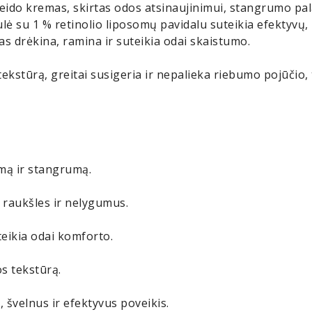
ido kremas, skirtas odos atsinaujinimui, stangrumo pal
lė su 1 % retinolio liposomų pavidalu suteikia efektyvų, 
s drėkina, ramina ir suteikia odai skaistumo.
tekstūrą, greitai susigeria ir nepalieka riebumo pojūčio,
imą ir stangrumą.
 raukšles ir nelygumus.
teikia odai komforto.
os tekstūrą.
 švelnus ir efektyvus poveikis.