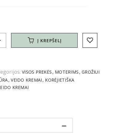
d
Į KREPŠELĮ
egorijos:
VISOS PREKĖS
MOTERIMS
GROŽIUI
IŪRA
VEIDO KREMAI
KORĖJIETIŠKA
EIDO KREMAI