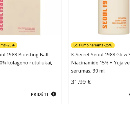
ams -25%
Lojalumo nariams -25%
oul 1988 Boosting Ball:
K-Secret Seoul 1988 Glow 
0% kolageno rutuliukai,
Niacinamide 15% + Yuja ve
serumas, 30 ml.
31.99 €
add_circle
PRIDĖTI