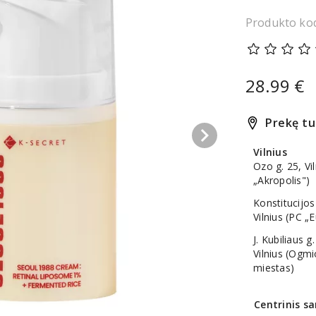
Produkto ko
28.99 €
Prekę tu
keyboard_arrow_right
Vilnius
Ozo g. 25, Vi
„Akropolis")
Konstitucijos
Vilnius (PC „
J. Kubiliaus g.
Vilnius (Ogm
miestas)
Centrinis sa