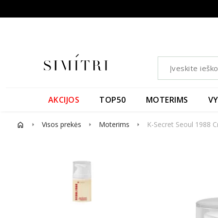
AKCIJOS
TOP50
MOTERIMS
V
Visos prekės
Moterims
K-Secret Seoul 1988 C
arrow_right
arrow_right
arrow_right