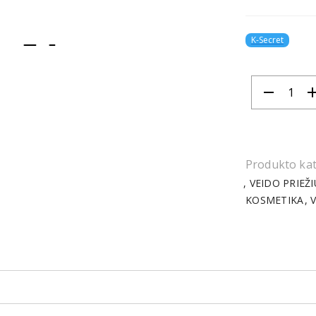
K-Secret
item
item
0
1
remove
ad
Produkto kat
VEIDO PRIEŽ
KOSMETIKA
V