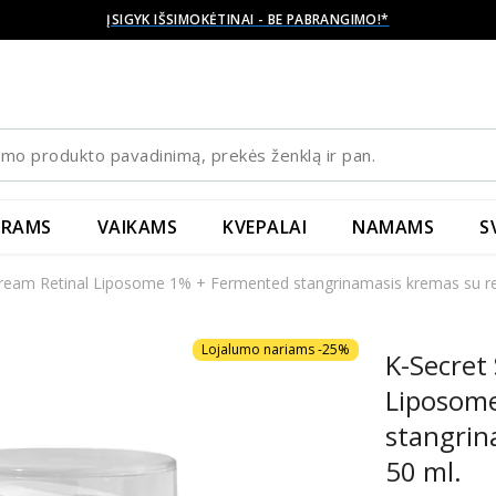
ĮSIGYK IŠSIMOKĖTINAI - BE PABRANGIMO!*
YRAMS
VAIKAMS
KVEPALAI
NAMAMS
S
ream Retinal Liposome 1% + Fermented stangrinamasis kremas su ret
Lojalumo nariams -25%
K-Secret
Liposom
stangrin
50 ml.