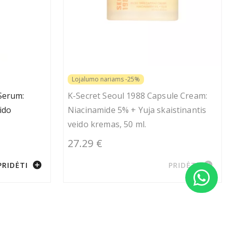
Lojalumo nariams -25%
Serum:
K-Secret Seoul 1988 Capsule Cream:
ido
Niacinamide 5% + Yuja skaistinantis
veido kremas, 50 ml.
27.29 €
add_circle
add_circle
PRIDĖTI
PRIDĖTI