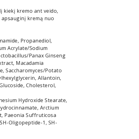
į kiekį kremo ant veido,
i apsauginį kremą nuo
cinamide, Propanediol,
um Acrylate/Sodium
actobacillus/Panax Ginseng
Extract, Macadamia
te, Saccharomyces/Potato
hexylglycerin, Allantoin,
 Glucoside, Cholesterol,
gnesium Hydroxide Stearate,
hydrocinnamate, Arctium
t, Paeonia Suffruticosa
 SH-Oligopeptide-1, SH-