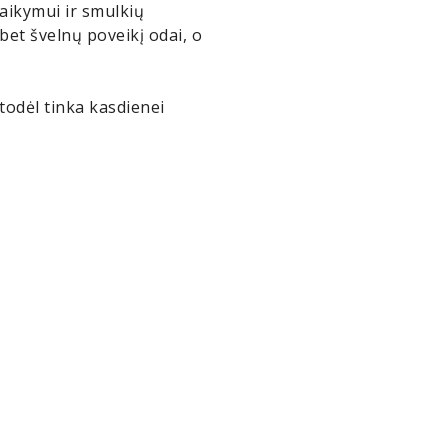
aikymui ir smulkių
bet švelnų poveikį odai, o
 todėl tinka kasdienei