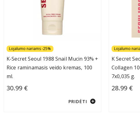
Lojalumo nariams -25%
Lojalumo nari
K-Secret Seoul 1988 Snail Mucin 93% +
K Secret Se
Rice raminamasis veido kremas, 100
Collagen 10
ml.
7x0,035 g.
30.99 €
28.99 €
add_circle
PRIDĖTI