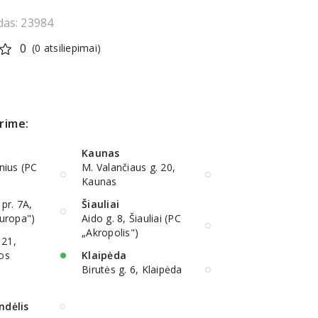
das: 23984
0
(0 atsiliepimai)
rime:
Kaunas
lnius (PC
M. Valančiaus g. 20,
Kaunas
 pr. 7A,
Šiauliai
Europa")
Aido g. 8, Šiauliai (PC
„Akropolis")
 21,
ios
Klaipėda
Birutės g. 6, Klaipėda
ndėlis