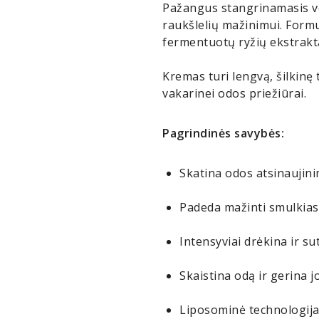
Pažangus stangrinamasis ve
raukšlelių mažinimui. Formu
fermentuotų ryžių ekstrakta
Kremas turi lengvą, šilkinę 
vakarinei odos priežiūrai.
Pagrindinės savybės:
Skatina odos atsinaujin
Padeda mažinti smulkias
Intensyviai drėkina ir su
Skaistina odą ir gerina j
Liposominė technologija,