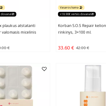
🏖️
Vasaros kaina 🏖️
s dovana!🎁
+18.90€ vertės dovana!🎁
 plaukus atstatanti
Korban S.O.S Repair kelion
r valomasis micelinis
rinkinys, 3×100 ml.
33.60 €
0.00 €
42.00 €