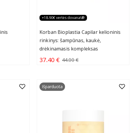
+18.90€ vertės dovana!🎁
inis
Korban Bioplastia Capilar kelioninis
rinkinys: šampūnas, kaukė,
drėkinamasis kompleksas
37.40 €
44.00 €
Išparduota