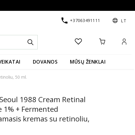
+37063491111
LT
VEIKATAI
DOVANOS
MŪSŲ ŽENKLAI
inoliu, 50 ml.
 Seoul 1988 Cream Retinal
e 1% + Fermented
amasis kremas su retinoliu,