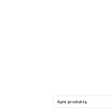
Item
1
of
2
Apie produktą