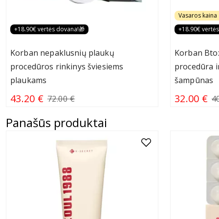
Vasaros kaina 
+18.90€ vertės dovana!🎁
+18.90€ vertė
Korban nepaklusnių plaukų
Korban Btox
procedūros rinkinys šviesiems
procedūra i
plaukams
šampūnas
43.20 €
32.00 €
72.00 €
4
Panašūs produktai