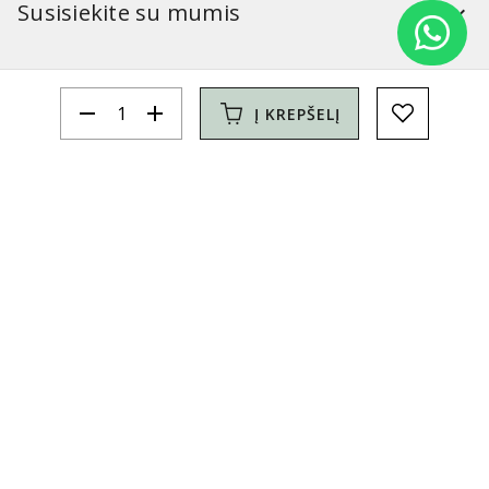
Susisiekite su mumis
Mūsų parduotuvės:
remove
add
Į KREPŠELĮ
Simitri
Informacija
Simitri
YouTube
FaceBook