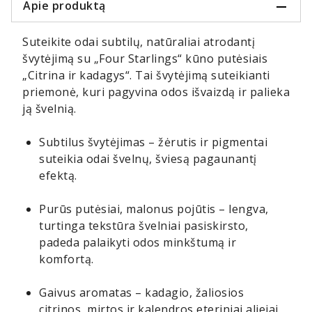
Apie produktą
Suteikite odai subtilų, natūraliai atrodantį
švytėjimą su „Four Starlings“ kūno putėsiais
„Citrina ir kadagys“. Tai švytėjimą suteikianti
priemonė, kuri pagyvina odos išvaizdą ir palieka
ją švelnią.
Subtilus švytėjimas – žėrutis ir pigmentai
suteikia odai švelnų, šviesą pagaunantį
efektą.
Purūs putėsiai, malonus pojūtis – lengva,
turtinga tekstūra švelniai pasiskirsto,
padeda palaikyti odos minkštumą ir
komfortą.
Gaivus aromatas – kadagio, žaliosios
citrinos, mirtos ir kalendros eteriniai aliejai