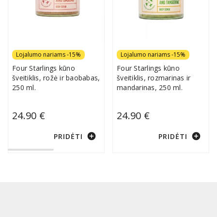
Lojalumo nariams -15%
Lojalumo nariams -15%
Four Starlings kūno
Four Starlings kūno
šveitiklis, rožė ir baobabas,
šveitiklis, rozmarinas ir
250 ml.
mandarinas, 250 ml.
24.90 €
24.90 €
add_circle
add_circle
PRIDĖTI
PRIDĖTI