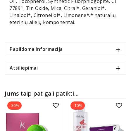
Oil, Tocopherol, Synthetic Fluorphlogopite, CI
77891, Tin Oxide, Mica, Citral*, Geraniol*,
Linalool*, Citronellol*, Limonene*.* natūralių
eterinių aliejų komponentai.
Papildoma informacija
Atsiliepimai
Jums taip pat gali patikti...
-30%
-10%