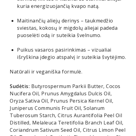
kuria energizuojančią kvapo natą.
Maitinančių aliejų derinys – taukmedžio
sviestas, kokosų ir migdolų aliejai padeda
puoselėti odą ir suteikia švelnumo.
Puikus vasaros pasirinkimas – vizualiai
išryškina įdegio atspalvį ir suteikia švytėjimo.
Natūrali ir veganiška formulė.
Sudėtis:
Butyrospermum Parkii Butter, Cocos
Nucifera Oil, Prunus Amygdalus Dulcis Oil,
Oryza Sativa Oil, Prunus Persica Kernel Oil,
Juniperus Communis Fruit Oil, Solanum
Tuberosum Starch, Citrus Aurantifolia Peel Oil
Distilled, Melaleuca Teretifolia Branch Leaf Oil,
Coriandrum Sativum Seed Oil, Citrus Limon Peel