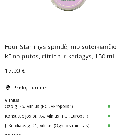
item
item
Item
0
1
1
Four Starlings spindėjimo suteikiančio
of
kūno putos, citrina ir kadagys, 150 ml.
2
17.90 €
Prekę turime:
Vilnius
Ozo g. 25, Vilnius (PC „Akropolis")
Konstitucijos pr. 7A, Vilnius (PC „Europa")
J. Kubiliaus g. 21, Vilnius (Ogmios miestas)