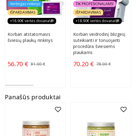
Vertingas rinkinys
TIK PROFESIONALAMS!
IŠPARDAVIMAS
IŠPARDAVIMAS
+18.90€ vertės dovana!🎁
+18.90€ vertės dovana!🎁
Korban atstatomasis
Korban veidrodinį blizgesį
šviesių plaukų rinkinys
suteikianti ir tonuojanti
procedūra šviesiems
plaukams
56.70 €
70.20 €
81.00 €
78.00 €
Panašūs produktai