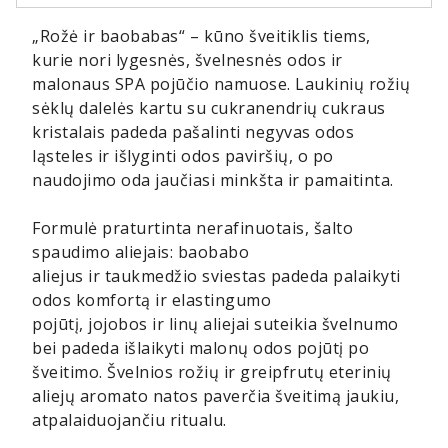
„Rožė ir baobabas“ – kūno šveitiklis tiems,
kurie nori lygesnės, švelnesnės odos ir
malonaus SPA pojūčio namuose. Laukinių rožių
sėklų dalelės kartu su cukranendrių cukraus
kristalais padeda pašalinti negyvas odos
ląsteles ir išlyginti odos paviršių, o po
naudojimo oda jaučiasi minkšta ir pamaitinta.
Formulė praturtinta nerafinuotais, šalto
spaudimo aliejais: baobabo
aliejus ir taukmedžio sviestas padeda palaikyti
odos komfortą ir elastingumo
pojūtį, jojobos ir linų aliejai suteikia švelnumo
bei padeda išlaikyti malonų odos pojūtį po
šveitimo. Švelnios rožių ir greipfrutų eterinių
aliejų aromato natos paverčia šveitimą jaukiu,
atpalaiduojančiu ritualu.