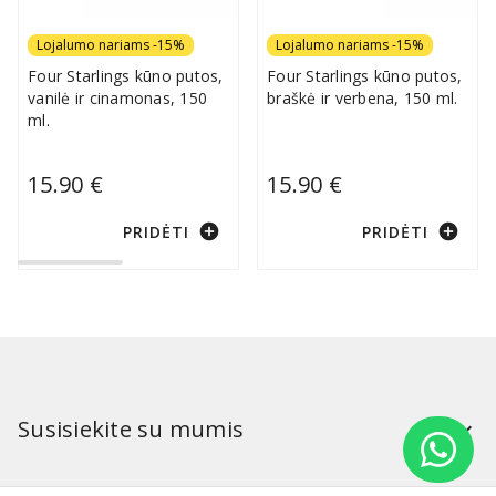
Lojalumo nariams -15%
Lojalumo nariams -15%
Four Starlings kūno putos,
Four Starlings kūno putos,
vanilė ir cinamonas, 150
braškė ir verbena, 150 ml.
ml.
15.90 €
15.90 €
add_circle
add_circle
PRIDĖTI
PRIDĖTI
Susisiekite su mumis