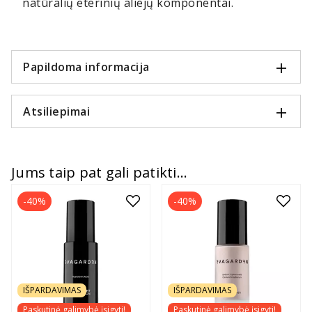
natūralių eterinių aliejų komponentai.
Papildoma informacija
Atsiliepimai
Jums taip pat gali patikti...
-40%
-40%
IŠPARDAVIMAS
IŠPARDAVIMAS
Paskutinė galimybė įsigyti!
Paskutinė galimybė įsigyti!