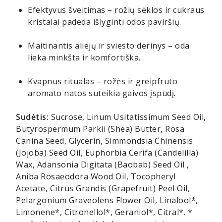
Efektyvus šveitimas – rožių sėklos ir cukraus
kristalai padeda išlyginti odos paviršių.
Maitinantis aliejų ir sviesto derinys – oda
lieka minkšta ir komfortiška.
Kvapnus ritualas – rožės ir greipfruto
aromato natos suteikia gaivos įspūdį.
Sudėtis:
Sucrose, Linum Usitatissimum Seed Oil,
Butyrospermum Parkii (Shea) Butter, Rosa
Canina Seed, Glycerin, Simmondsia Chinensis
(Jojoba) Seed Oil, Euphorbia Cerifa (Candelilla)
Wax, Adansonia Digitata (Baobab) Seed Oil ,
Aniba Rosaeodora Wood Oil, Tocopheryl
Acetate, Citrus Grandis (Grapefruit) Peel Oil,
Pelargonium Graveolens Flower Oil, Linalool*,
Limonene*, Citronellol*, Geraniol*, Citral*. *