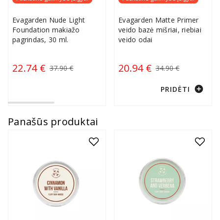
Evagarden Nude Light
Evagarden Matte Primer
Foundation makiažo
veido bazė mišriai, riebiai
pagrindas, 30 ml.
veido odai
22.74 €
20.94 €
37.90 €
34.90 €
add_circle
PRIDĖTI
Panašūs produktai