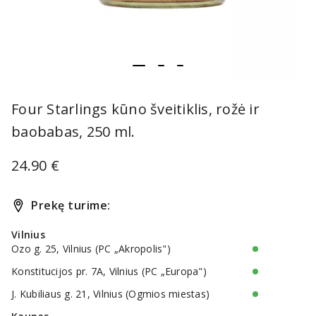
item
item
item
Item
0
1
2
1
Four Starlings kūno šveitiklis, rožė ir
of
baobabas, 250 ml.
3
24.90 €
Prekę turime:
Vilnius
Ozo g. 25, Vilnius (PC „Akropolis")
Konstitucijos pr. 7A, Vilnius (PC „Europa")
J. Kubiliaus g. 21, Vilnius (Ogmios miestas)