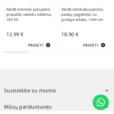
MedB kreminis putojantis
MedB detoksikuojančios
prausiklis valantis inkštirus,
paakių pagalvėlės su
180 ml.
juodąja arbata, 1x60 vnt.
12.99 €
18.90 €
add_circle
add_circle
PRIDĖTI
PRIDĖTI
Susisiekite su mumis
Mūsų parduotuvės: