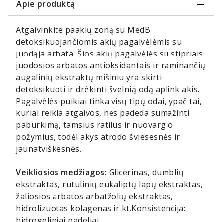
Apie produktą
Atgaivinkite paakių zoną su MedB
detoksikuojančiomis akių pagalvėlėmis su
juodąja arbata. Šios akių pagalvėlės su stipriais
juodosios arbatos antioksidantais ir raminančių
augalinių ekstraktų mišiniu yra skirti
detoksikuoti ir drėkinti švelnią odą aplink akis.
Pagalvėlės puikiai tinka visų tipų odai, ypač tai,
kuriai reikia atgaivos, nes padeda sumažinti
paburkimą, tamsius ratilus ir nuovargio
požymius, todėl akys atrodo šviesesnės ir
jaunatviškesnės.
Veikliosios medžiagos:
Glicerinas, dumblių
ekstraktas, rutulinių eukaliptų lapų ekstraktas,
žaliosios arbatos arbatžolių ekstraktas,
hidrolizuotas kolagenas ir kt.Konsistencija:
hidrogeliniai padeliai