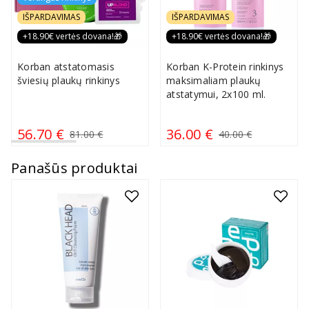
IŠPARDAVIMAS
IŠPARDAVIMAS
+18.90€ vertės dovana!🎁
+18.90€ vertės dovana!🎁
Korban atstatomasis
Korban K-Protein rinkinys
šviesių plaukų rinkinys
maksimaliam plaukų
atstatymui, 2x100 ml.
56.70 €
36.00 €
81.00 €
40.00 €
Panašūs produktai