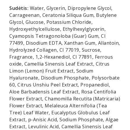
Sudėtis:
Water, Glycerin, Dipropylene Glycol,
Carrageenan, Ceratonia Siliqua Gum, Butylene
Glycol, Glucose, Potassium Chloride,
Hydroxyethylcellulose, Ethylhexylglycerin,
Cyamopsis Tetragonoloba (Guar) Gum, CI
77499, Disodium EDTA, Xanthan Gum, Allantoin,
Hydrolyzed Collagen, CI 77019, Sucrose,
Fragrance, 1,2-Hexanediol, CI 77891, Ferrous
oxide, Camellia Sinensis Leaf Extract, Citrus
Limon (Lemon) Fruit Extract, Sodium
Hyaluronate, Disodium Phosphate, Polysorbate
60, Citrus Unshiu Peel Extract, Propanediol,
Aloe Barbadensis Leaf Extract, Rosa Centifolia
Flower Extract, Chamomilla Recutita (Matricaria)
Flower Extract, Melaleuca Alternifolia (Tea
Tree) Leaf Water, Eucalyptus Globulus Leaf
Extract, p-Anisic Acid, Sodium Phosphate, Algae
Extract, Levulinic Acid, Camellia Sinensis Leaf