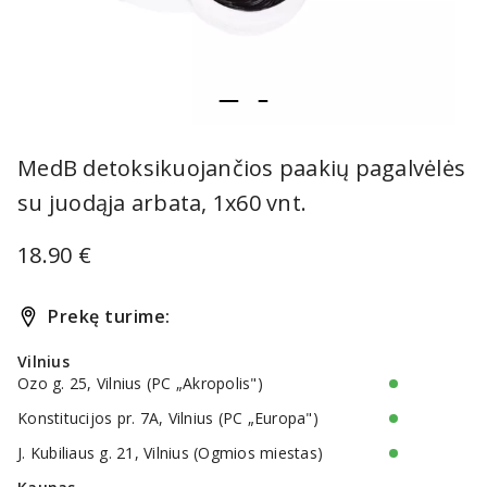
item
item
Item
0
1
1
MedB detoksikuojančios paakių pagalvėlės
of
su juodąja arbata, 1x60 vnt.
2
18.90 €
Prekę turime:
Vilnius
Ozo g. 25, Vilnius (PC „Akropolis")
Konstitucijos pr. 7A, Vilnius (PC „Europa")
J. Kubiliaus g. 21, Vilnius (Ogmios miestas)