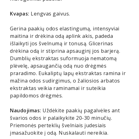
Kvapas:
Lengvas gaivus.
Gerina paakių odos elastingumą, intensyviai
maitina ir drėkina odą aplink akis, padeda
išlaikyti jos švelnumą ir tonusą. Glicerinas
drėkina odą ir stiprina apsauginį jos barjerą.
Dumblių ekstraktas suformuoja nematomą
plėvelę, apsaugančią odą nuo drėgmės
praradimo. Eukaliptų lapų ekstraktas ramina ir
mažina odos sudirgimus, o žaliosios arbatos
ekstraktas veikia raminamai ir suteikia
papildomos drėgmės.
Naudojimas:
Uždėkite paakių pagalvėles ant
švarios odos ir palaikykite 20-30 minučių.
Priemonės perteklių švelniais judesiais
įmasažuokite į odą. Nuskalauti nereikia.