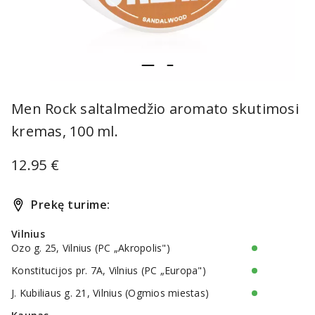
item
item
Item
0
1
1
Men Rock saltalmedžio aromato skutimosi
of
kremas, 100 ml.
2
12.95 €
Prekę turime:
Vilnius
Ozo g. 25, Vilnius (PC „Akropolis")
Konstitucijos pr. 7A, Vilnius (PC „Europa")
J. Kubiliaus g. 21, Vilnius (Ogmios miestas)