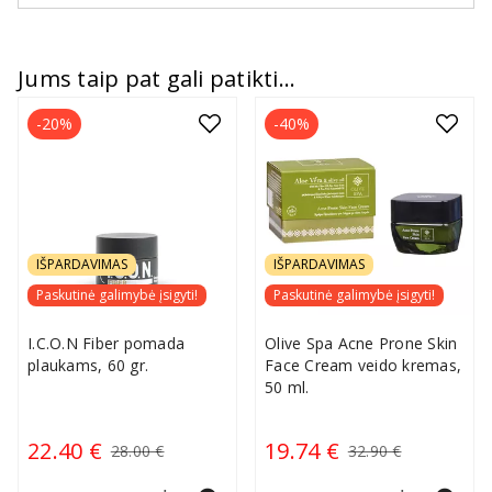
Jums taip pat gali patikti...
-20%
-40%
IŠPARDAVIMAS
IŠPARDAVIMAS
Paskutinė galimybė įsigyti!
Paskutinė galimybė įsigyti!
I.C.O.N Fiber pomada
Olive Spa Acne Prone Skin
plaukams, 60 gr.
Face Cream veido kremas,
50 ml.
22.40 €
19.74 €
28.00 €
32.90 €