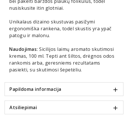
bei pakelti barzdos plaukų folikulus, todėl
nusiskusite itin glotniai.
Unikalaus dizaino skustuvas pasižymi
ergonomiška rankena, todėl skustis yra ypač
patogu ir malonu.
Naudojimas:
Sicilijos laimų aromato skutimosi
kremas, 100 ml. Tepti ant šiltos, drėgnos odos
rankomis arba, geresniems rezultatams
pasiekti, su skutimosi šepetėliu.
Papildoma informacija
Atsiliepimai