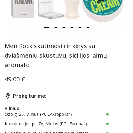
item
item
item
item
item
item
Item
0
1
2
3
4
5
1
Men Rock skutimosi rinkinys su
of
dviašmeniu skustuvu, sicilijos laimų
6
aromato
49.00 €
Prekę turime:
Vilnius
Ozo g. 25, Vilnius (PC „Akropolis")
Konstitucijos pr. 7A, Vilnius (PC „Europa")