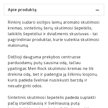
Apie produktą
Rinkinį sudaro sicilijos laimų aromato skutimosi
kremas, sintetinių šerių skutimosi šepetėlis,
laikiklis šepetėliui ir dviašmenis skustuvas - tai
pagrindiniai produktai, kurie suteikia skutimosi
malonumą.
Didžioji dauguma prekybos centruose
parduodamų putų sausina odą, tačiau
ypatingas Men Rock skutimosi kremas ne tik
drėkina odą, bet ir padengia ją šilkiniu losjonu,
kuris padeda švelniai nusiskusti barzdą ir
nesudirginti odos.
Sintetinis skutimosi šepetėlis padeda suplakti
pačią standžiausią ir švelniausią putą