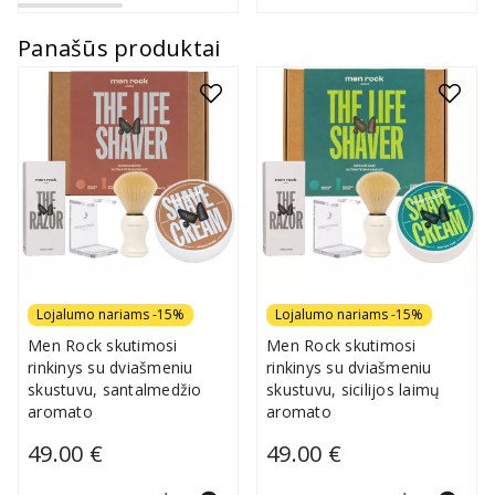
Panašūs produktai
Lojalumo nariams -15%
Lojalumo nariams -15%
Men Rock skutimosi
Men Rock skutimosi
rinkinys su dviašmeniu
rinkinys su dviašmeniu
skustuvu, santalmedžio
skustuvu, sicilijos laimų
aromato
aromato
49.00 €
49.00 €