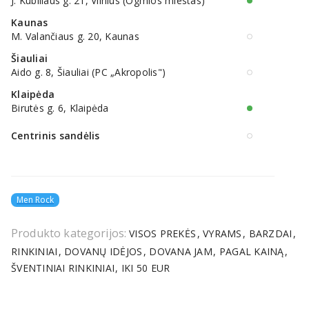
J. Kubiliaus g. 21, Vilnius (Ogmios miestas)
Kaunas
M. Valančiaus g. 20, Kaunas
Šiauliai
Aido g. 8, Šiauliai (PC „Akropolis")
Klaipėda
Birutės g. 6, Klaipėda
Centrinis sandėlis
Men Rock
Produkto kategorijos:
VISOS PREKĖS
VYRAMS
BARZDAI
RINKINIAI
DOVANŲ IDĖJOS
DOVANA JAM
PAGAL KAINĄ
ŠVENTINIAI RINKINIAI
IKI 50 EUR