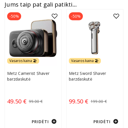
Jums taip pat gali patikti...
-50%
-50%
Vasaros kaina 🏖️
Vasaros kaina 🏖️
Metz Camerist Shaver
Metz Sword Shaver
barzdaskutė
barzdaskutė
49.50 €
99.50 €
99.00 €
199.00 €
add_circle
add_circle
PRIDĖTI
PRIDĖTI