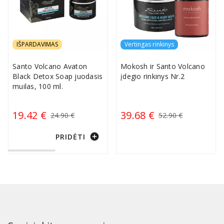
IŠPARDAVIMAS
Vertingas rinkinys
Santo Volcano Avaton
Mokosh ir Santo Volcano
Black Detox Soap juodasis
įdegio rinkinys Nr.2
muilas, 100 ml.
19.42 €
39.68 €
24.90 €
52.90 €
add_circle
PRIDĖTI