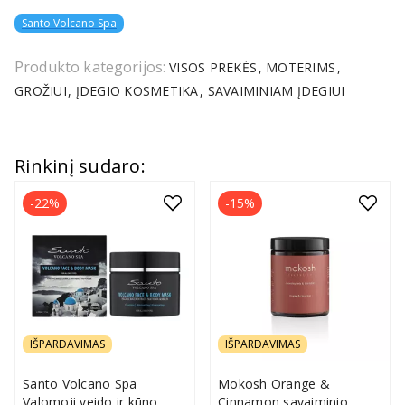
Santo Volcano Spa
Produkto kategorijos:
VISOS PREKĖS
MOTERIMS
GROŽIUI
ĮDEGIO KOSMETIKA
SAVAIMINIAM ĮDEGIUI
Rinkinį sudaro:
-22%
-15%
IŠPARDAVIMAS
IŠPARDAVIMAS
Santo Volcano Spa
Mokosh Orange &
Valomoji veido ir kūno
Cinnamon savaiminio