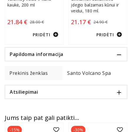
kaukė, 200 ml
įdegio balzamas kūnui ir
veidui, 180 ml.
21.84 €
21.17 €
28.00 €
24.90 €
add_circle
add_circle
PRIDĖTI
PRIDĖTI
Papildoma informacija
Prekinis ženklas
Santo Volcano Spa
Atsiliepimai
Jums taip pat gali patikti...
-15%
-30%