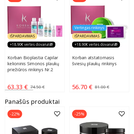
Vertingas rinkinys
IŠPARDAVIMAS
IŠPARDAVIMAS
+18.90€ vertės dovana!🎁
+18.90€ vertės dovana!🎁
Korban Bioplastia Capilar
Korban atstatomasis
kelioninis Simonos plaukų
šviesių plaukų rinkinys
priežiūros rinkinys Nr.2
63.33 €
56.70 €
74.50 €
81.00 €
Panašūs produktai
-22%
-25%