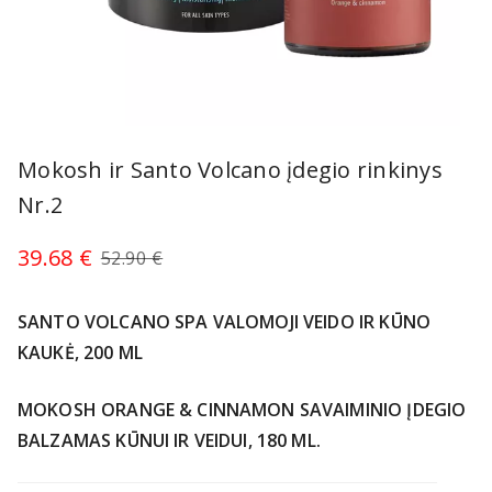
Item
1
Mokosh ir Santo Volcano įdegio rinkinys
of
Nr.2
1
39.68 €
52.90 €
SANTO VOLCANO SPA VALOMOJI VEIDO IR KŪNO
KAUKĖ, 200 ML
MOKOSH ORANGE & CINNAMON SAVAIMINIO ĮDEGIO
BALZAMAS KŪNUI IR VEIDUI, 180 ML.