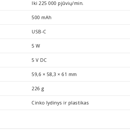
Iki 225 000 pjūvių/min.
500 mAh
USB-C
5 W
5 V DC
59,6 × 58,3 × 61 mm
226 g
Cinko lydinys ir plastikas