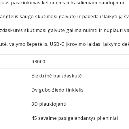
ikus pasirinkimas kelionėms ir kasdieniam naudojimui.
ngtelis saugo skutimosi galvutę ir padeda išlaikyti ją šv
zdaskutės skutimosi galvutę galima nuimti ir nuplauti v
tė, valymo šepetėlis, USB-C įkrovimo laidas, laikymo dėk
R3000
Elektrinė barzdaskutė
Dvigubo žiedo tinklelis
3D plaukiojanti
45 savaime pasigalandantys plieniniai