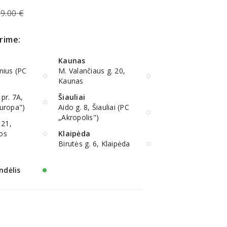
9.00 €
rime:
Kaunas
lnius (PC
M. Valančiaus g. 20,
Kaunas
 pr. 7A,
Šiauliai
Europa")
Aido g. 8, Šiauliai (PC
„Akropolis")
 21,
ios
Klaipėda
Birutės g. 6, Klaipėda
ndėlis