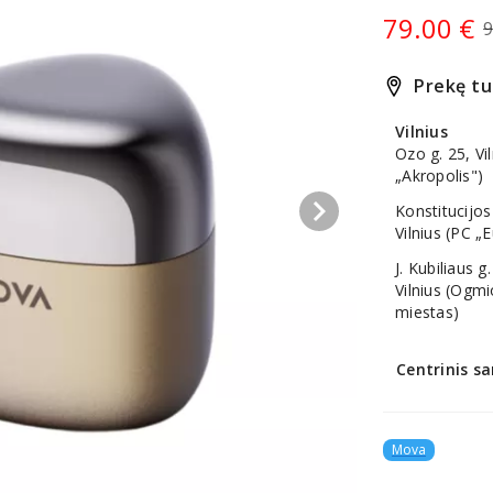
79.00 €
9
Prekę tu
Vilnius
Ozo g. 25, Vi
„Akropolis")
keyboard_arrow_right
Konstitucijos
Vilnius (PC „
J. Kubiliaus g.
Vilnius (Ogm
miestas)
Centrinis sa
Mova