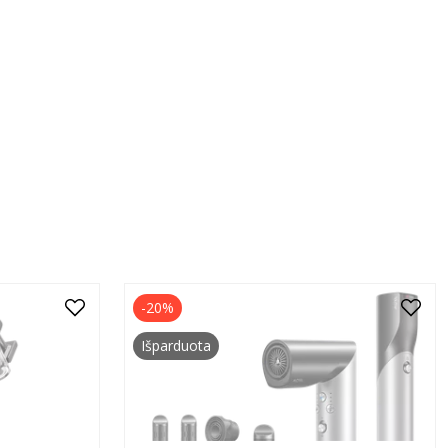
-20%
Išparduota