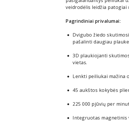
pasigalandantys peiliukai u
veidrodėlis leidžia patogiai
Pagrindiniai privalumai:
Dvigubo žiedo skutimosi 
pašalinti daugiau plaukel
3D plaukiojanti skutimos
vietas.
Lenkti peiliukai mažina 
45 aukštos kokybės plieni
225 000 pjūvių per minut
Integruotas magnetinis ve