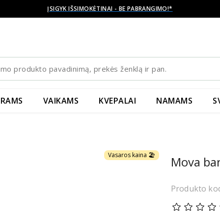
ĮSIGYK IŠSIMOKĖTINAI - BE PABRANGIMO!*
YRAMS
VAIKAMS
KVEPALAI
NAMAMS
S
Vasaros kaina 🏖️
Mova ba
Produkto ko