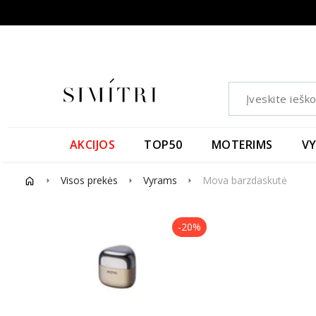
AKCIJOS
TOP50
MOTERIMS
V
Visos prekės
Vyrams
Mova barzdaskutė
arrow_right
arrow_right
arrow_right
-20%