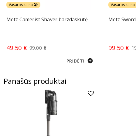
Vasaros kaina 🏖️
Vasaros kaina 
Metz Camerist Shaver barzdaskutė
Metz Sword
49.50 €
99.50 €
99.00 €
1
add_circle
PRIDĖTI
Panašūs produktai