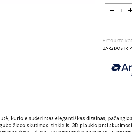
remove
ad
item
item
item
item
0
1
2
3
Produkto kat
BARZDOS IR P
tė, kurioje suderintas elegantiškas dizainas, pažangios
bo žiedo skutimosi tinklelis, 3D plaukiojanti skutimosi