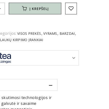
d
Į KREPŠELĮ
egorijos:
VISOS PREKĖS
VYRAMS
BARZDAI
LAUKŲ KIRPIMO ĮRANKIAI
 skutimosi technologijos ir
 galvutė ir savaime