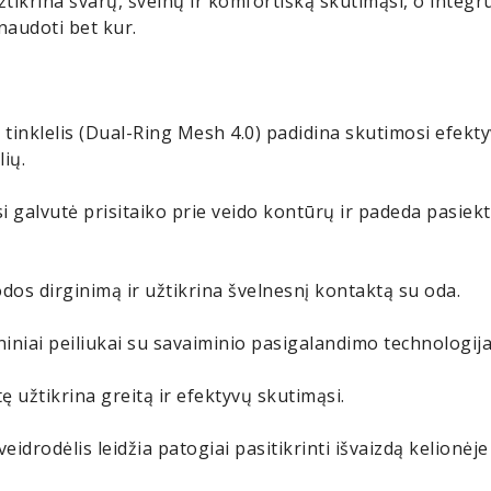
žtikrina švarų, švelnų ir komfortišką skutimąsi, o integ
 naudoti bet kur.
tinklelis (Dual-Ring Mesh 4.0) padidina skutimosi efekty
ių.
i galvutė prisitaiko prie veido kontūrų ir padeda pasiek
odos dirginimą ir užtikrina švelnesnį kontaktą su oda.
niai peiliukai su savaiminio pasigalandimo technologija i
ę užtikrina greitą ir efektyvų skutimąsi.
idrodėlis leidžia patogiai pasitikrinti išvaizdą kelionėje