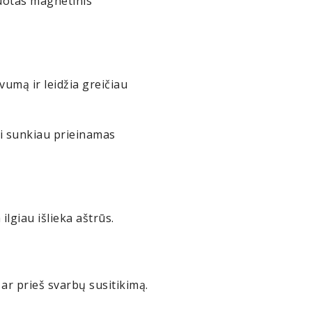
ruotas magnetinis
vumą ir leidžia greičiau
ti sunkiau prieinamas
lgiau išlieka aštrūs.
 ar prieš svarbų susitikimą.