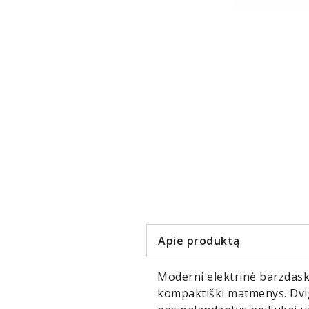
Item
1
of
4
Apie produktą
Moderni elektrinė barzdasku
kompaktiški matmenys. Dvigu