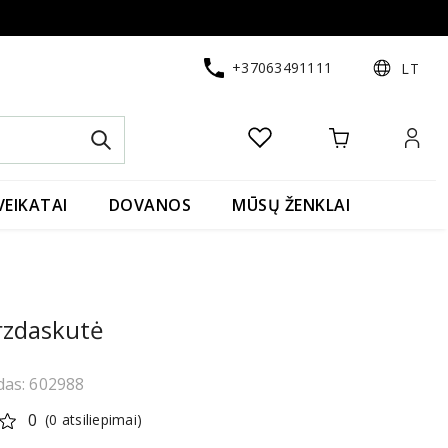
+37063491111
LT
VEIKATAI
DOVANOS
MŪSŲ ŽENKLAI
rzdaskutė
das: 602988
0
(0 atsiliepimai)