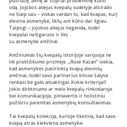
psoriazę, aknę ar stipriai probleminę kūno
odą. Jojobos aliejus kvepalų sudėtyje atsirado
ne šiaip sau – viskas vardan to, kad kvapas, kurį
dievina asmenybė, liktų ant kūno dar ilgiau.
Taipogi – jojobos aliejus negenda, todėl
kvepalai neišgaruos ir liks
su asmenybe amžinai.
Amžinumas šių kvepalų istorijoje varijuoja ne
tik praktiškumo prizmėje. „Rose Kazan" siekia,
kad asmenybės pasirinktą kvapą dievintų
amžinai, todėl savo partnerius kitose šalyse
renkasi be galo atsakingai. Kokie kriterijai?
Jokio dirbtinumo ar melo kvepalų rinkodaroje
bei komunikacijoje, pilnavertis ir holistiniu
požiūriu paremtas asmenybių konsultavimas.
Tai kvepalų kolekcija, kurioje tikėtina, kad savo
kvapą atras kiekviena asmenybė.