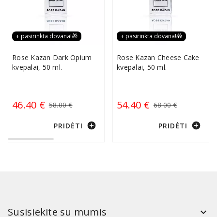
+ pasirinkta dovana!🎁
+ pasirinkta dovana!🎁
Rose Kazan Dark Opium
Rose Kazan Cheese Cake
kvepalai, 50 ml.
kvepalai, 50 ml.
46.40 €
54.40 €
58.00 €
68.00 €
add_circle
add_circle
PRIDĖTI
PRIDĖTI
Susisiekite su mumis