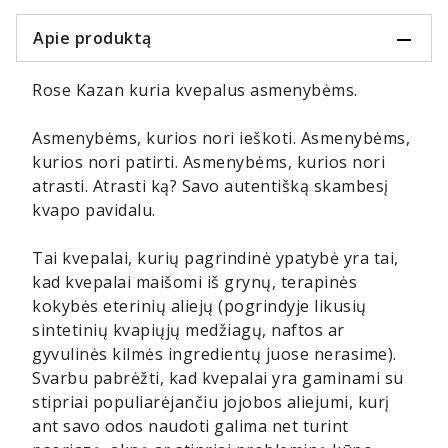
Apie produktą
Rose Kazan kuria kvepalus asmenybėms.
Asmenybėms, kurios nori ieškoti. Asmenybėms,
kurios nori patirti. Asmenybėms, kurios nori
atrasti. Atrasti ką? Savo autentišką skambesį
kvapo pavidalu.
Tai kvepalai, kurių pagrindinė ypatybė yra tai,
kad kvepalai maišomi iš grynų, terapinės
kokybės eterinių aliejų (pogrindyje likusių
sintetinių kvapiųjų medžiagų, naftos ar
gyvulinės kilmės ingredientų juose nerasime).
Svarbu pabrėžti, kad kvepalai yra gaminami su
stipriai populiarėjančiu jojobos aliejumi, kurį
ant savo odos naudoti galima net turint