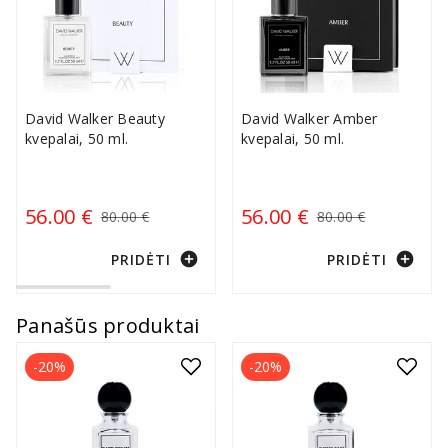
David Walker Beauty
David Walker Amber
kvepalai, 50 ml.
kvepalai, 50 ml.
56.00 €
56.00 €
80.00 €
80.00 €
add_circle
add_circle
PRIDĖTI
PRIDĖTI
Panašūs produktai
-20%
-20%