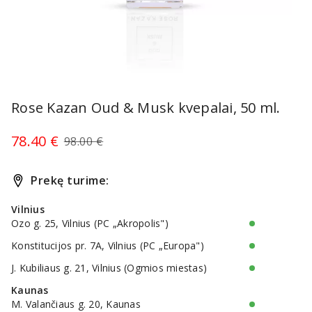
Item
1
Rose Kazan Oud & Musk kvepalai, 50 ml.
of
1
78.40 €
98.00 €
Prekę turime:
Vilnius
Ozo g. 25, Vilnius (PC „Akropolis")
Konstitucijos pr. 7A, Vilnius (PC „Europa")
J. Kubiliaus g. 21, Vilnius (Ogmios miestas)
Kaunas
M. Valančiaus g. 20, Kaunas