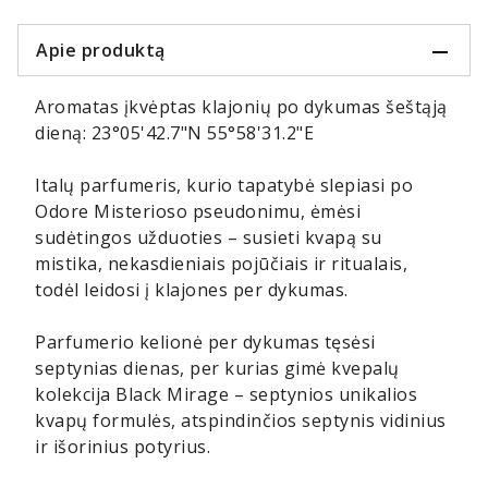
Apie produktą
Aromatas įkvėptas klajonių po dykumas šeštąją
dieną: 23°05'42.7"N 55°58'31.2"E
Italų parfumeris, kurio tapatybė slepiasi po
Odore Misterioso pseudonimu, ėmėsi
sudėtingos užduoties – susieti kvapą su
mistika, nekasdieniais pojūčiais ir ritualais,
todėl leidosi į klajones per dykumas.
Parfumerio kelionė per dykumas tęsėsi
septynias dienas, per kurias gimė kvepalų
kolekcija Black Mirage – septynios unikalios
kvapų formulės, atspindinčios septynis vidinius
ir išorinius potyrius.