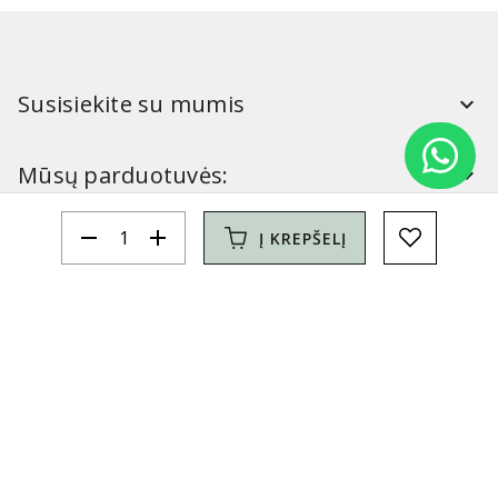
Susisiekite su mumis
Mūsų parduotuvės:
remove
add
Į KREPŠELĮ
Simitri
Informacija
Simitri
YouTube