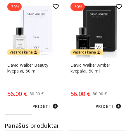
-30%
-30%
Vasaros kaina 🏖️
Vasaros kaina 🏖️
David Walker Beauty
David Walker Amber
kvepalai, 50 ml.
kvepalai, 50 ml.
56.00 €
56.00 €
80.00 €
80.00 €
add_circle
add_circle
PRIDĖTI
PRIDĖTI
Panašūs produktai