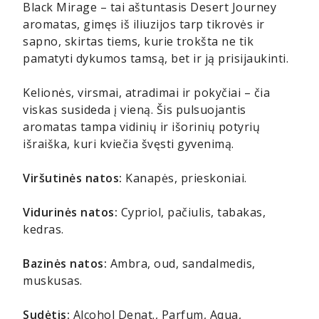
Black Mirage – tai aštuntasis Desert Journey
aromatas, gimęs iš iliuzijos tarp tikrovės ir
sapno, skirtas tiems, kurie trokšta ne tik
pamatyti dykumos tamsą, bet ir ją prisijaukinti.
Kelionės, virsmai, atradimai ir pokyčiai – čia
viskas susideda į vieną. Šis pulsuojantis
aromatas tampa vidinių ir išorinių potyrių
išraiška, kuri kviečia švęsti gyvenimą.
Viršutinės natos:
Kanapės, prieskoniai.
Vidurinės natos:
Cypriol, pačiulis, tabakas,
kedras.
Bazinės natos:
Ambra, oud, sandalmedis,
muskusas.
Sudėtis:
Alcohol Denat., Parfum, Aqua,