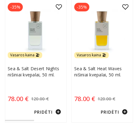
-35%
-35%
Vasaros kaina 🏖️
Vasaros kaina 🏖️
Sea & Salt Desert Nights
Sea & Salt Heat Waves
nišiniai kvepalai, 50 ml.
nišiniai kvepalai, 50 ml.
78.00 €
78.00 €
120.00 €
120.00 €
add_circle
add_circle
PRIDĖTI
PRIDĖTI