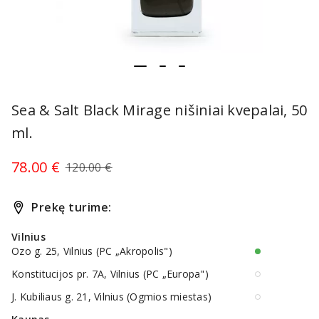
item
item
item
Item
0
1
2
1
Sea & Salt Black Mirage nišiniai kvepalai, 50
of
ml.
3
78.00 €
120.00 €
Prekę turime:
Vilnius
Ozo g. 25, Vilnius (PC „Akropolis")
Konstitucijos pr. 7A, Vilnius (PC „Europa")
J. Kubiliaus g. 21, Vilnius (Ogmios miestas)