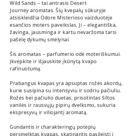
Wild Sands – tai antrasis Desert
Journey aromatas. Šių kvepalų sūkuryje
atsiskleidžia Odore Misterioso vaizduotėje
esančios moters paveikslas. Ji – elegantiška,
žavinga, jausminga ir kartu nevaržoma tarsi
pašėlę dykumų smėlynai.
Šis aromatas – parfumerio odė moteriškumui.
Įkvėpkite ir išjauskite įkūnytą kvapo
rafinuotumą.
Prabangus kvapas yra apsuptas rožės akordų,
kurie susipina su intensyviu ir sodriu pačiuliu.
Rožės bei pačiulio duetas, prisotintas šiltos
vanilės ir rausvųjų pipirų dvelksmo, sukuria
ekspresyvų ir viliojantį aromatą.
Gundantis ir charakteringų potėpių
persmelktas kvapas, skatinantis pasileisti į