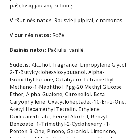
pašėlusių jausmų kelionę.
Viršutinės natos:
Rausvieji pipirai, cinamonas.
Vidurinės natos:
Rožė
Bazinės natos:
Pačiulis, vanilė.
Sudėtis:
Alcohol, Fragrance, Dipropylene Glycol,
2-T-Butylcyclohexyloxybutanol, Alpha-
Isomethyl Ionone, Octahydro-Tetramethyl-
Methano-1-Naphthol, Ppg-20 Methyl Glucose
Ether, Alpha-Guaiene, Citronellol, Beta-
Caryophyllene, Oxacycloheptadec-10-En-2-One,
Acetyl Hexamethyl Tetralin, Ethylene
Dodecanedioate, Benzyl Alcohol, Benzyl
Benzoate, 1-Trimethyl-2-Cyclohexenyl-1-
Penten-3-One, Pinene, Geraniol, Limonene,