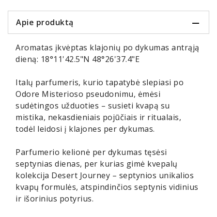
Apie produktą
Aromatas įkvėptas klajonių po dykumas antrąją
dieną: 18°11'42.5"N 48°26'37.4"E
Italų parfumeris, kurio tapatybė slepiasi po
Odore Misterioso pseudonimu, ėmėsi
sudėtingos užduoties – susieti kvapą su
mistika, nekasdieniais pojūčiais ir ritualais,
todėl leidosi į klajones per dykumas.
Parfumerio kelionė per dykumas tęsėsi
septynias dienas, per kurias gimė kvepalų
kolekcija Desert Journey – septynios unikalios
kvapų formulės, atspindinčios septynis vidinius
ir išorinius potyrius.