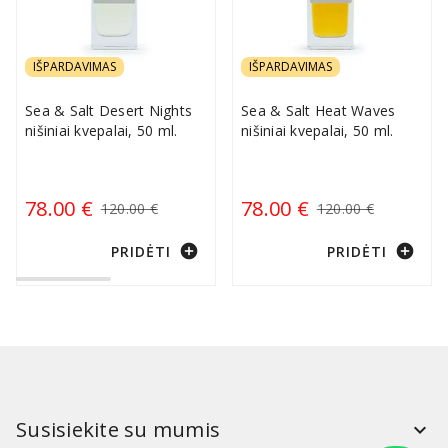
IŠPARDAVIMAS
IŠPARDAVIMAS
Sea & Salt Desert Nights
Sea & Salt Heat Waves
nišiniai kvepalai, 50 ml.
nišiniai kvepalai, 50 ml.
78.00 €
78.00 €
120.00 €
120.00 €
add_circle
add_circle
PRIDĖTI
PRIDĖTI
Susisiekite su mumis