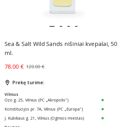
item
item
item
item
Item
0
1
2
3
1
Sea & Salt Wild Sands nišiniai kvepalai, 50
of
ml.
4
78.00 €
120.00 €
Prekę turime:
Vilnius
Ozo g. 25, Vilnius (PC „Akropolis")
Konstitucijos pr. 7A, Vilnius (PC „Europa")
J. Kubiliaus g. 21, Vilnius (Ogmios miestas)