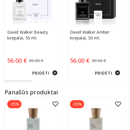
David Walker Beauty
David Walker Amber
kvepalai, 50 ml.
kvepalai, 50 ml.
56.00 €
56.00 €
80.00 €
80.00 €
add_circle
add_circle
PRIDĖTI
PRIDĖTI
Panašūs produktai
-35%
-35%