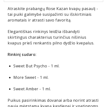
Atraskite prabangų Rose Kazan kvapų pasaulį -
tai puiki galimybė susipažinti su išskirtiniais
aromatais ir atrasti savo favoritą.
Elegantiškas rinkinys leidžia išbandyti
skirtingus charakterius turinčius nišinius
kvapus prieš renkantis pilno dydžio kvepalus.
Rinkinį sudaro:
Sweet But Psycho - 1 ml.
More Sweet - 1 ml.
Sweet Amber - 1 ml.
Puikus pasirinkimas dovanai arba norint atrasti
naują mėgstamą kvapą kasdienai ir ypatingoms