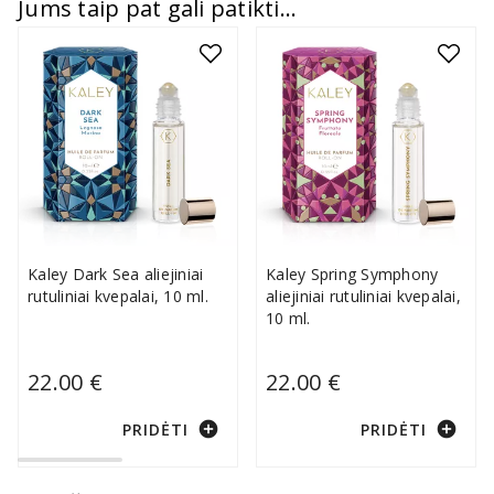
Jums taip pat gali patikti...
Kaley Dark Sea aliejiniai
Kaley Spring Symphony
rutuliniai kvepalai, 10 ml.
aliejiniai rutuliniai kvepalai,
10 ml.
22.00 €
22.00 €
add_circle
add_circle
PRIDĖTI
PRIDĖTI