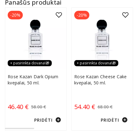
Panašūs produktai
-20%
-20%
+ pasirinkta dovana!🎁
+ pasirinkta dovana!🎁
Rose Kazan Dark Opium
Rose Kazan Cheese Cake
kvepalai, 50 ml.
kvepalai, 50 ml.
46.40 €
54.40 €
58.00 €
68.00 €
add_circle
add_circle
PRIDĖTI
PRIDĖTI