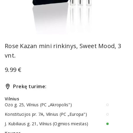
Item
1
Rose Kazan mini rinkinys, Sweet Mood, 3
of
vnt.
1
9.99 €
Prekę turime:
Vilnius
Ozo g. 25, Vilnius (PC „Akropolis")
Konstitucijos pr. 7A, Vilnius (PC „Europa")
J. Kubiliaus g. 21, Vilnius (Ogmios miestas)