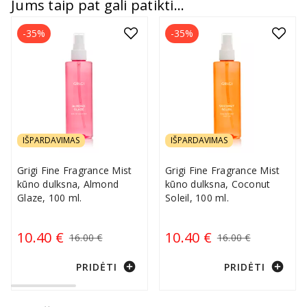
Jums taip pat gali patikti...
-35%
-35%
IŠPARDAVIMAS
IŠPARDAVIMAS
Grigi Fine Fragrance Mist
Grigi Fine Fragrance Mist
kūno dulksna, Almond
kūno dulksna, Coconut
Glaze, 100 ml.
Soleil, 100 ml.
10.40 €
10.40 €
16.00 €
16.00 €
add_circle
add_circle
PRIDĖTI
PRIDĖTI