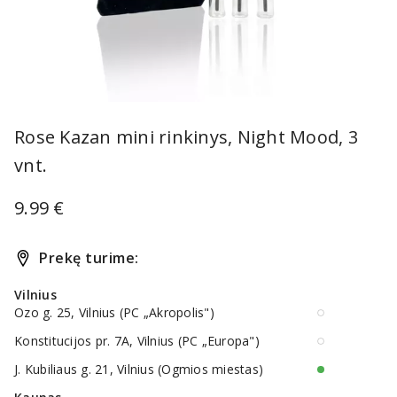
Item
1
Rose Kazan mini rinkinys, Night Mood, 3
of
vnt.
1
9.99 €
Prekę turime:
Vilnius
Ozo g. 25, Vilnius (PC „Akropolis")
Konstitucijos pr. 7A, Vilnius (PC „Europa")
J. Kubiliaus g. 21, Vilnius (Ogmios miestas)