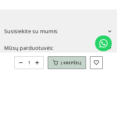
Susisiekite su mumis
Mūsų parduotuvės:
remove
add
Į KREPŠELĮ
Simitri
Informacija
Simitri