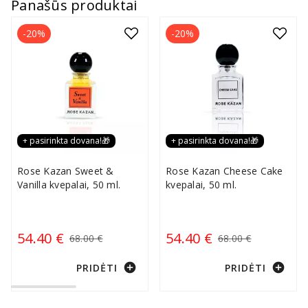
Panašūs produktai
-20%
-20%
+ pasirinkta dovana!🎁
+ pasirinkta dovana!🎁
Rose Kazan Sweet &
Rose Kazan Cheese Cake
Vanilla kvepalai, 50 ml.
kvepalai, 50 ml.
54.40 €
54.40 €
68.00 €
68.00 €
add_circle
add_circle
PRIDĖTI
PRIDĖTI