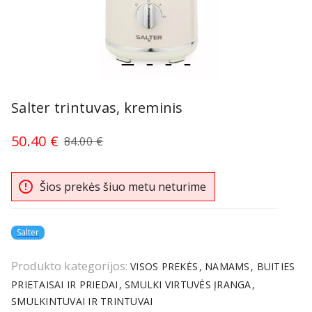
item
item
item
item
Item
0
1
2
3
1
Salter trintuvas, kreminis
of
4
50.40 €
84.00 €
error_outline
Šios prekės šiuo metu neturime
Salter
Produkto kategorijos:
VISOS PREKĖS
NAMAMS
BUITIES
PRIETAISAI IR PRIEDAI
SMULKI VIRTUVĖS ĮRANGA
SMULKINTUVAI IR TRINTUVAI