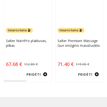
Vasaros kaina 🏖️
Vasaros kaina 🏖️
Salter NutriPro plaktuvas,
Salter Premium Massage
pilkas
Gun smūginis masažuoklis
67.68 €
71.40 €
112.80 €
119.00 €
add_circle
add_circle
PRIDĖTI
PRIDĖTI