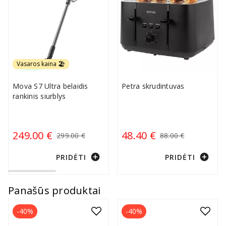
Vasaros kaina 🏖️
Mova S7 Ultra belaidis
Petra skrudintuvas
rankinis siurblys
249.00 €
48.40 €
299.00 €
88.00 €
add_circle
add_circle
PRIDĖTI
PRIDĖTI
Panašūs produktai
-40%
-40%