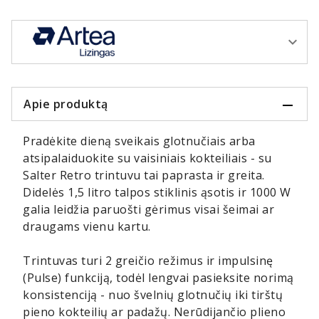
Apie produktą
Pradėkite dieną sveikais glotnučiais arba
atsipalaiduokite su vaisiniais kokteiliais - su
Salter Retro trintuvu tai paprasta ir greita.
Didelės 1,5 litro talpos stiklinis ąsotis ir 1000 W
galia leidžia paruošti gėrimus visai šeimai ar
draugams vienu kartu.
Trintuvas turi 2 greičio režimus ir impulsinę
(Pulse) funkciją, todėl lengvai pasieksite norimą
konsistenciją - nuo švelnių glotnučių iki tirštų
pieno kokteilių ar padažų. Nerūdijančio plieno