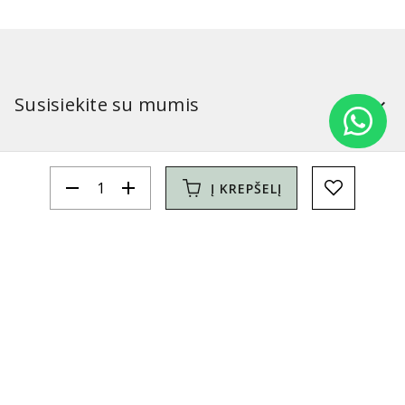
Susisiekite su mumis
Mūsų parduotuvės:
remove
add
Į KREPŠELĮ
Simitri
Informacija
Simitri
YouTube