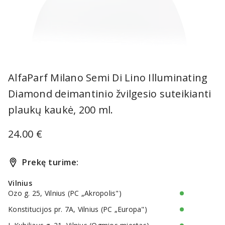
Item
1
AlfaParf Milano Semi Di Lino Illuminating
of
Diamond deimantinio žvilgesio suteikianti
1
plaukų kaukė, 200 ml.
24.00 €
Prekę turime:
Vilnius
Ozo g. 25, Vilnius (PC „Akropolis")
Konstitucijos pr. 7A, Vilnius (PC „Europa")