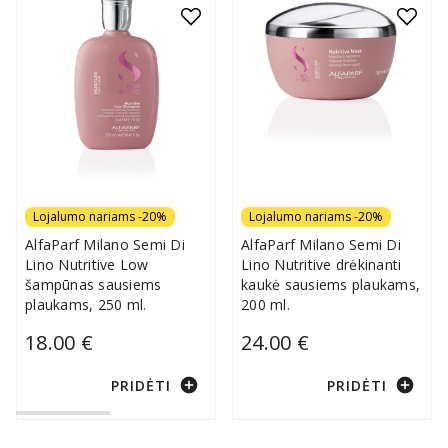
Lojalumo nariams -20%
Lojalumo nariams -20%
AlfaParf Milano Semi Di
AlfaParf Milano Semi Di
Lino Nutritive Low
Lino Nutritive drėkinanti
šampūnas sausiems
kaukė sausiems plaukams,
plaukams, 250 ml.
200 ml.
18.00 €
24.00 €
add_circle
add_circle
PRIDĖTI
PRIDĖTI