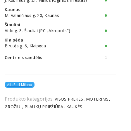
J. Kubiliaus g. 21, Vilnius (Ogmios miestas)
Kaunas
M. Valančiaus g. 20, Kaunas
Šiauliai
Aido g. 8, Šiauliai (PC „Akropolis")
Klaipėda
Birutės g. 6, Klaipėda
Centrinis sandėlis
AlfaParf Milano
Produkto kategorijos:
VISOS PREKĖS
MOTERIMS
GROŽIUI
PLAUKŲ PRIEŽIŪRA
KAUKĖS