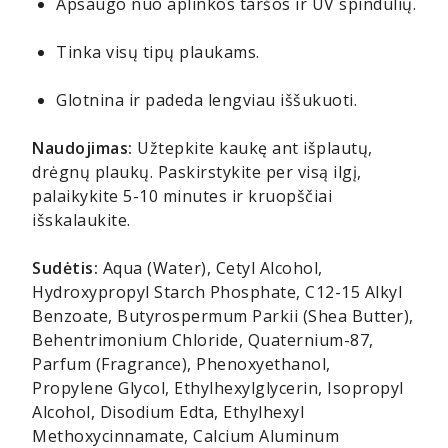
Apsaugo nuo aplinkos taršos ir UV spindulių.
Tinka visų tipų plaukams.
Glotnina ir padeda lengviau iššukuoti.
Naudojimas:
Užtepkite kaukę ant išplautų,
drėgnų plaukų. Paskirstykite per visą ilgį,
palaikykite 5-10 minutes ir kruopščiai
išskalaukite.
Sudėtis:
Aqua (Water), Cetyl Alcohol,
Hydroxypropyl Starch Phosphate, C12-15 Alkyl
Benzoate, Butyrospermum Parkii (Shea Butter),
Behentrimonium Chloride, Quaternium-87,
Parfum (Fragrance), Phenoxyethanol,
Propylene Glycol, Ethylhexylglycerin, Isopropyl
Alcohol, Disodium Edta, Ethylhexyl
Methoxycinnamate, Calcium Aluminum