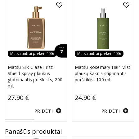
Matsu antrai prekei -40%
Matsu antrai prekei -40%
Matsu Silk Glaze Frizz
Matsu Rosemary Hair Mist
Shield Spray plaukus
plaukų šaknis stiprinantis
glotninantis purškiklis, 200
purškiklis, 100 ml.
ml.
27.90 €
24.90 €
add_circle
add_circle
PRIDĖTI
PRIDĖTI
Panašūs produktai