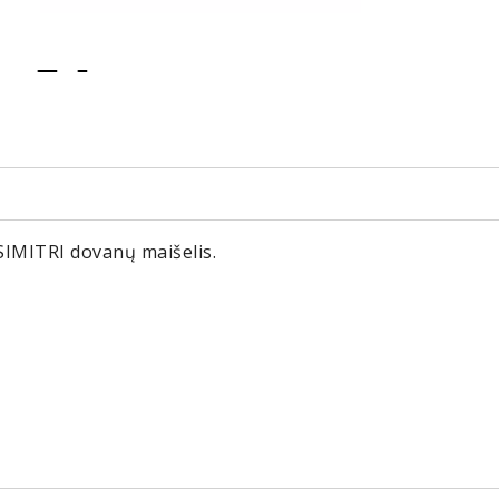
item
item
0
1
 SIMITRI dovanų maišelis.