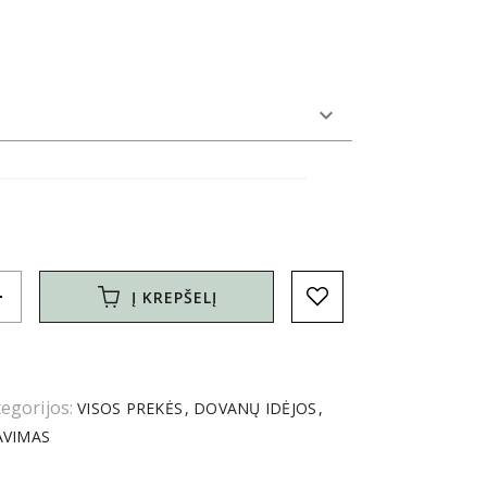
d
Į KREPŠELĮ
egorijos:
VISOS PREKĖS
DOVANŲ IDĖJOS
AVIMAS