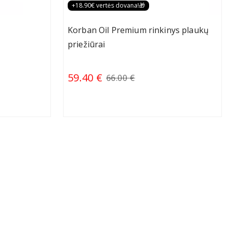
+18.90€ vertės dovana!🎁
Korban Oil Premium rinkinys plaukų
priežiūrai
59.40 €
66.00 €