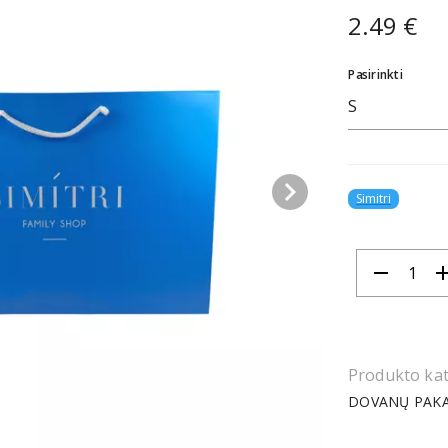
2.49 €
Pasirinkti
S
keyboard_arrow_right
Simitri
remove
ad
Produkto kat
DOVANŲ PAK