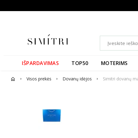
IŠPARDAVIMAS
TOP50
MOTERIMS
Visos prekės
Dovanų idėjos
Simitri dovanų ma
arrow_right
arrow_right
arrow_right