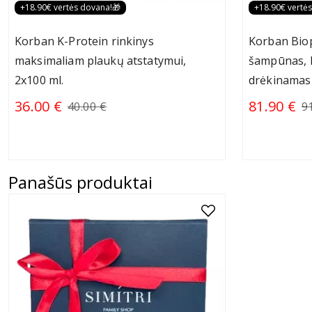
+18.90€ vertės dovana!🎁
+18.90€ vertė
Korban K-Protein rinkinys
Korban Biopl
maksimaliam plaukų atstatymui,
šampūnas, k
2x100 ml.
drėkinamas
36.00 €
81.90 €
40.00 €
9
Panašūs produktai