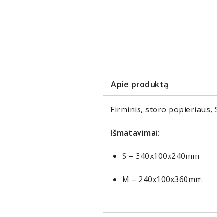
Item
1
of
2
Apie produktą
Firminis, storo popieriaus,
Išmatavimai:
S – 340x100x240mm
M – 240x100x360mm