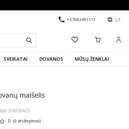
+37063491111
LT
SVEIKATAI
DOVANOS
MŪSŲ ŽENKLAI
dovanų maišelis
das: SIMIBAGS
0
(0 atsiliepimai)