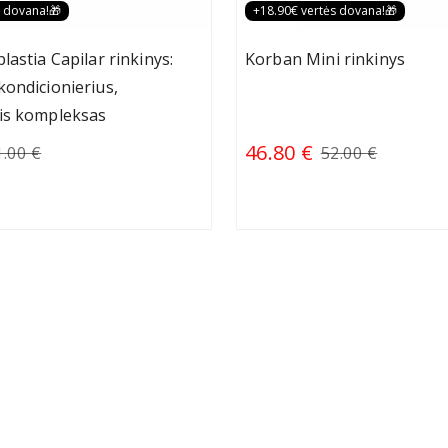
s dovana!🎁
+18.90€ vertės dovana!🎁
astia Capilar rinkinys:
Korban Mini rinkinys
ondicionierius,
is kompleksas
46.80 €
1.00 €
52.00 €