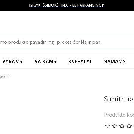
ĮSIGYK IŠSIMOKĖTINAI - BE PABRANGIMO!*
VYRAMS
VAIKAMS
KVEPALAI
NAMAMS
išelis
Simitri 
Produkto ko