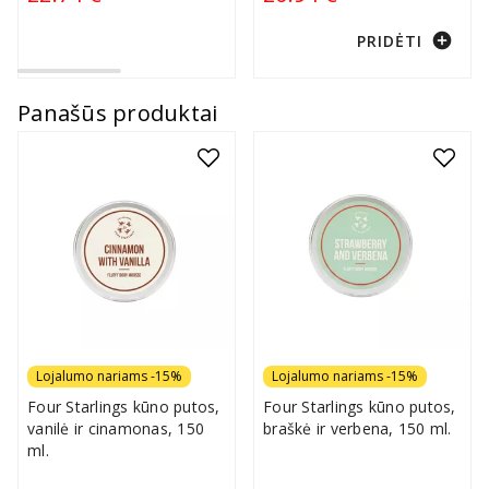
add_circle
PRIDĖTI
Panašūs produktai
Lojalumo nariams -15%
Lojalumo nariams -15%
Four Starlings kūno putos,
Four Starlings kūno putos,
vanilė ir cinamonas, 150
braškė ir verbena, 150 ml.
ml.