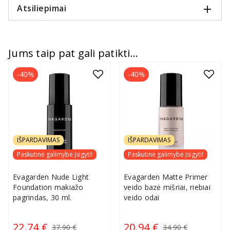
Atsiliepimai
Jums taip pat gali patikti...
-40%
-40%
IŠPARDAVIMAS
IŠPARDAVIMAS
Paskutinė galimybė įsigyti!
Paskutinė galimybė įsigyti!
Evagarden Nude Light
Evagarden Matte Primer
Foundation makiažo
veido bazė mišriai, riebiai
pagrindas, 30 ml.
veido odai
22.74 €
20.94 €
37.90 €
34.90 €