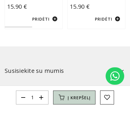
15.90 €
15.90 €
add_circle
add_circle
PRIDĖTI
PRIDĖTI
Susisiekite su mumis
Mūsų parduotuvės:
remove
add
Į KREPŠELĮ
Simitri
Informacija