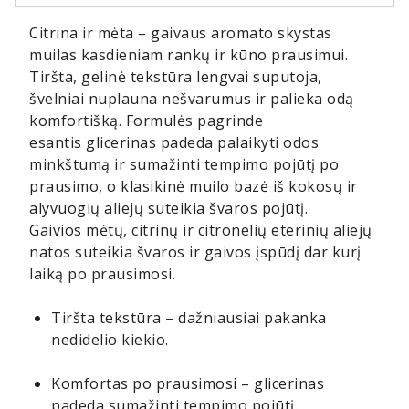
Citrina ir mėta – gaivaus aromato skystas
muilas kasdieniam rankų ir kūno prausimui.
Tiršta, gelinė tekstūra lengvai suputoja,
švelniai nuplauna nešvarumus ir palieka odą
komfortišką. Formulės pagrinde
esantis glicerinas padeda palaikyti odos
minkštumą ir sumažinti tempimo pojūtį po
prausimo, o klasikinė muilo bazė iš kokosų ir
alyvuogių aliejų suteikia švaros pojūtį.
Gaivios mėtų, citrinų ir citronelių eterinių aliejų
natos suteikia švaros ir gaivos įspūdį dar kurį
laiką po prausimosi.
Tiršta tekstūra – dažniausiai pakanka
nedidelio kiekio.
Komfortas po prausimosi – glicerinas
padeda sumažinti tempimo pojūtį..