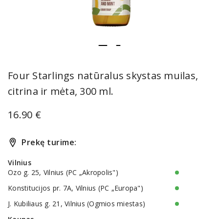
item
item
Item
0
1
1
Four Starlings natūralus skystas muilas,
of
citrina ir mėta, 300 ml.
2
16.90 €
Prekę turime:
Vilnius
Ozo g. 25, Vilnius (PC „Akropolis")
Konstitucijos pr. 7A, Vilnius (PC „Europa")
J. Kubiliaus g. 21, Vilnius (Ogmios miestas)