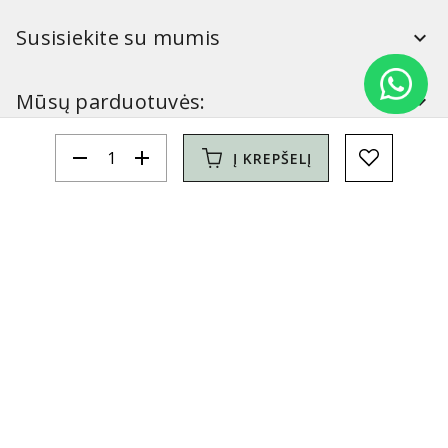
Susisiekite su mumis
Mūsų parduotuvės:
remove
add
Į KREPŠELĮ
Simitri
Informacija
Simitri
YouTube
FaceBook