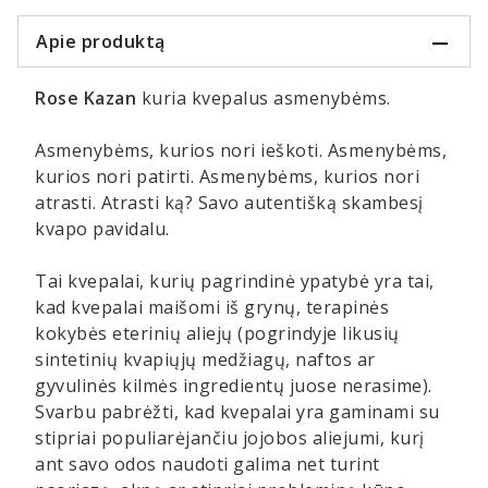
Apie produktą
Rose Kazan
kuria kvepalus asmenybėms.
Asmenybėms, kurios nori ieškoti. Asmenybėms,
kurios nori patirti. Asmenybėms, kurios nori
atrasti. Atrasti ką? Savo autentišką skambesį
kvapo pavidalu.
Tai kvepalai, kurių pagrindinė ypatybė yra tai,
kad kvepalai maišomi iš grynų, terapinės
kokybės eterinių aliejų (pogrindyje likusių
sintetinių kvapiųjų medžiagų, naftos ar
gyvulinės kilmės ingredientų juose nerasime).
Svarbu pabrėžti, kad kvepalai yra gaminami su
stipriai populiarėjančiu jojobos aliejumi, kurį
ant savo odos naudoti galima net turint