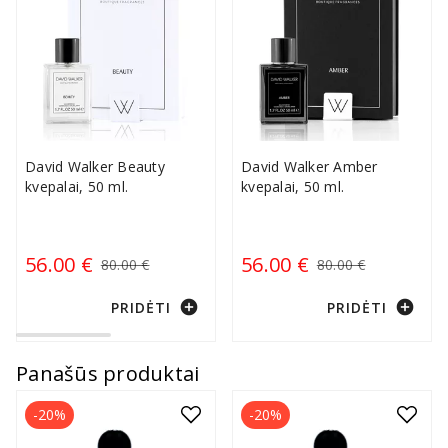
David Walker Beauty
David Walker Amber
kvepalai, 50 ml.
kvepalai, 50 ml.
56.00 €
56.00 €
80.00 €
80.00 €
add_circle
add_circle
PRIDĖTI
PRIDĖTI
Panašūs produktai
-20%
-20%