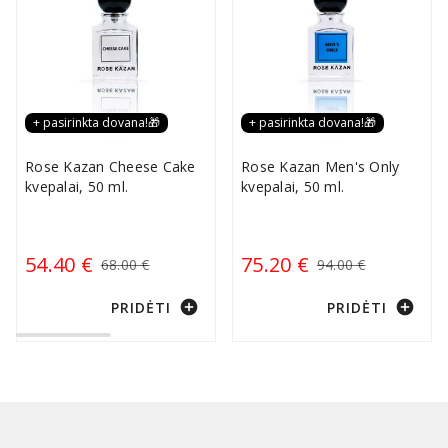
+ pasirinkta dovana!🎁
+ pasirinkta dovana!🎁
Rose Kazan Cheese Cake
Rose Kazan Men's Only
kvepalai, 50 ml.
kvepalai, 50 ml.
54.40 €
75.20 €
68.00 €
94.00 €
add_circle
add_circle
PRIDĖTI
PRIDĖTI