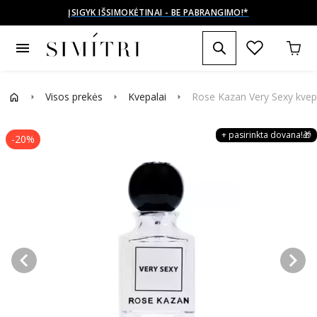
ĮSIGYK IŠSIMOKĖTINAI - BE PABRANGIMO!*
menu
Visos prekės
Kvepalai
Rose Kazan Very Sexy kvepa
arrow_right
arrow_right
arrow_right
+ pasirinkta dovana!🎁
-20%
keyboard_arrow_left
keyboard_arrow_right