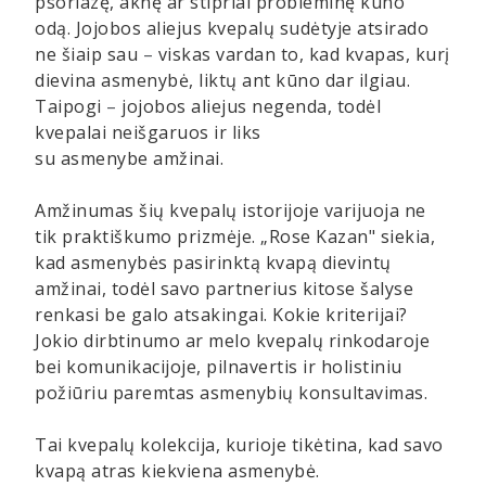
psoriazę, aknę ar stipriai probleminę kūno
odą. Jojobos aliejus kvepalų sudėtyje atsirado
ne šiaip sau
–
viskas vardan to, kad kvapas, kurį
dievina asmenybė, liktų ant kūno dar ilgiau.
Taipogi
–
jojobos aliejus negenda, todėl
kvepalai
neišgaruos
ir liks
su asmenybe amžinai.
Amžinumas šių kvepalų istorijoje varijuoja ne
tik praktiškumo prizmėje.
„
Rose Kazan
"
siekia,
kad asmenybės pasirinktą kvapą dievintų
amžinai, todėl savo partnerius kitose šalyse
renkasi be galo atsakingai. Kokie kriterijai?
Jokio dirbtinumo ar melo kvepalų rinkodaroje
bei komunikacijoje, pilnavertis ir holistiniu
požiūriu paremtas asmenybių konsultavimas.
Tai kvepalų kolekcija, kurioje tikėtina, kad savo
kvapą atras kiekviena asmenybė.