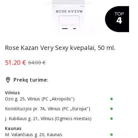
item
item
Item
0
1
1
Rose Kazan Very Sexy kvepalai, 50 ml.
of
2
51.20 €
64.00 €
Prekę turime:
Vilnius
Ozo g. 25, Vilnius (PC „Akropolis")
Konstitucijos pr. 7A, Vilnius (PC „Europa")
J. Kubiliaus g. 21, Vilnius (Ogmios miestas)
Kaunas
M. Valančiaus g. 20, Kaunas