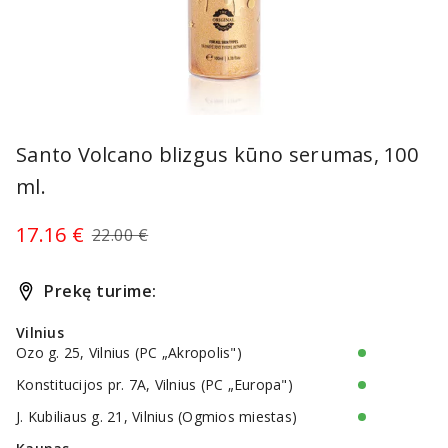
Item
1
Santo Volcano blizgus kūno serumas, 100
of
ml.
1
17.16 €
22.00 €
Prekę turime:
Vilnius
Ozo g. 25, Vilnius (PC „Akropolis")
Konstitucijos pr. 7A, Vilnius (PC „Europa")
J. Kubiliaus g. 21, Vilnius (Ogmios miestas)