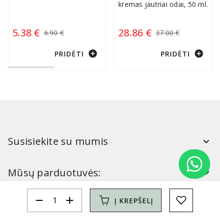
kremas jautriai odai, 50 ml.
5.38 €
28.86 €
6.90 €
37.00 €
add_circle
add_circle
PRIDĖTI
PRIDĖTI
Susisiekite su mumis
Mūsų parduotuvės:
remove
add
Į KREPŠELĮ
Simitri