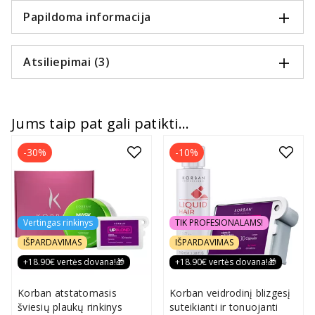
Papildoma informacija
Atsiliepimai (3)
Jums taip pat gali patikti...
-30%
-10%
Vertingas rinkinys
TIK PROFESIONALAMS!
IŠPARDAVIMAS
IŠPARDAVIMAS
+18.90€ vertės dovana!🎁
+18.90€ vertės dovana!🎁
Korban atstatomasis
Korban veidrodinį blizgesį
šviesių plaukų rinkinys
suteikianti ir tonuojanti