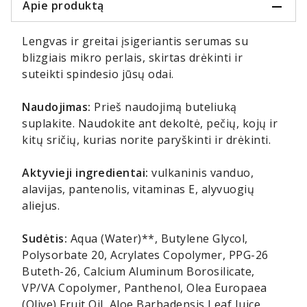
Apie produktą
Lengvas ir greitai įsigeriantis serumas su
blizgiais mikro perlais, skirtas drėkinti ir
suteikti spindesio jūsų odai.
Naudojimas:
Prieš naudojimą buteliuką
suplakite. Naudokite ant dekoltė, pečių, kojų ir
kitų sričių, kurias norite paryškinti ir drėkinti.
Aktyvieji ingredientai:
vulkaninis vanduo,
alavijas, pantenolis, vitaminas E, alyvuogių
aliejus.
Sudėtis:
Aqua (Water)**, Butylene Glycol,
Polysorbate 20, Acrylates Copolymer, PPG-26
Buteth-26, Calcium Aluminum Borosilicate,
VP/VA Copolymer, Panthenol, Olea Europaea
(Olive) Fruit Oil, Aloe Barbadensis Leaf Juice