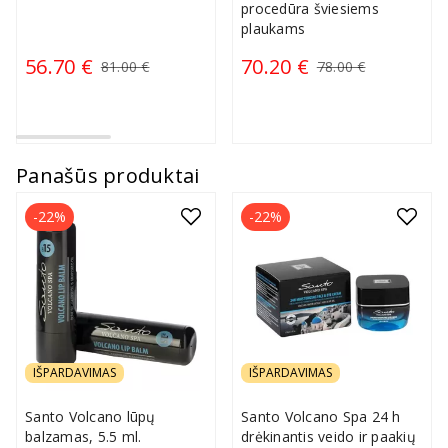
procedūra šviesiems
plaukams
56.70 €
70.20 €
81.00 €
78.00 €
Panašūs produktai
-22%
-22%
IŠPARDAVIMAS
IŠPARDAVIMAS
Santo Volcano lūpų
Santo Volcano Spa 24 h
balzamas, 5.5 ml.
drėkinantis veido ir paakių