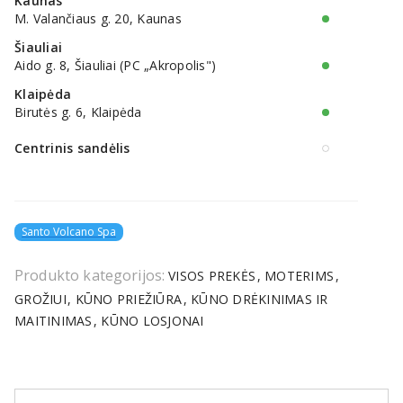
Kaunas
M. Valančiaus g. 20, Kaunas
Šiauliai
Aido g. 8, Šiauliai (PC „Akropolis")
Klaipėda
Birutės g. 6, Klaipėda
Centrinis sandėlis
Santo Volcano Spa
Produkto kategorijos:
VISOS PREKĖS
MOTERIMS
GROŽIUI
KŪNO PRIEŽIŪRA
KŪNO DRĖKINIMAS IR
MAITINIMAS
KŪNO LOSJONAI