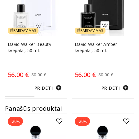
IŠPARDAVIMAS
IŠPARDAVIMAS
David Walker Beauty
David Walker Amber
kvepalai, 50 ml.
kvepalai, 50 ml.
56.00 €
56.00 €
80.00 €
80.00 €
add_circle
add_circle
PRIDĖTI
PRIDĖTI
Panašūs produktai
-20%
-20%