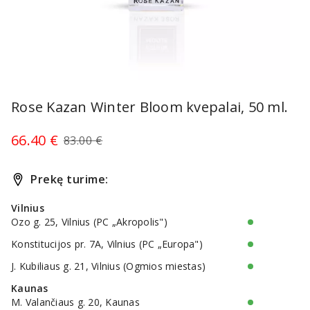
Item
1
Rose Kazan Winter Bloom kvepalai, 50 ml.
of
1
66.40 €
83.00 €
Prekę turime:
Vilnius
Ozo g. 25, Vilnius (PC „Akropolis")
Konstitucijos pr. 7A, Vilnius (PC „Europa")
J. Kubiliaus g. 21, Vilnius (Ogmios miestas)
Kaunas
M. Valančiaus g. 20, Kaunas