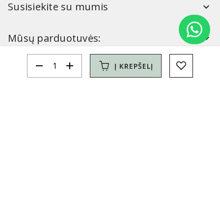
Susisiekite su mumis
Mūsų parduotuvės:
remove
add
Į KREPŠELĮ
Simitri
Informacija
Simitri
YouTube
FaceBook