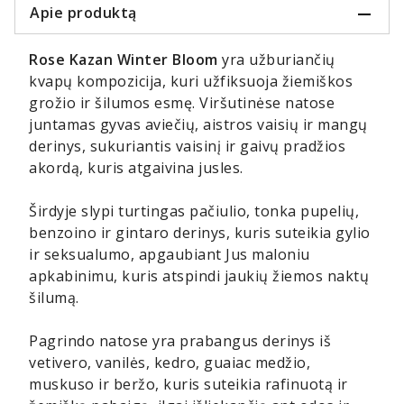
Apie produktą
Rose Kazan Winter Bloom
yra užburiančių
kvapų kompozicija, kuri užfiksuoja žiemiškos
grožio ir šilumos esmę. Viršutinėse natose
juntamas gyvas aviečių, aistros vaisių ir mangų
derinys, sukuriantis vaisinį ir gaivų pradžios
akordą, kuris atgaivina jusles.
Širdyje slypi turtingas pačiulio, tonka pupelių,
benzoino ir gintaro derinys, kuris suteikia gylio
ir seksualumo, apgaubiant Jus maloniu
apkabinimu, kuris atspindi jaukių žiemos naktų
šilumą.
Pagrindo natose yra prabangus derinys iš
vetivero, vanilės, kedro, guaiac medžio,
muskuso ir beržo, kuris suteikia rafinuotą ir