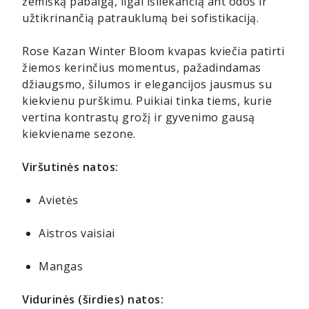
žemišką pabaigą, ilgai išliekančią ant odos ir
užtikrinančią patrauklumą bei sofistikaciją.
Rose Kazan Winter Bloom kvapas kviečia patirti
žiemos kerinčius momentus, pažadindamas
džiaugsmo, šilumos ir elegancijos jausmus su
kiekvienu purškimu. Puikiai tinka tiems, kurie
vertina kontrastų grožį ir gyvenimo gausą
kiekviename sezone.
Viršutinės natos:
Avietės
Aistros vaisiai
Mangas
Vidurinės (širdies) natos: