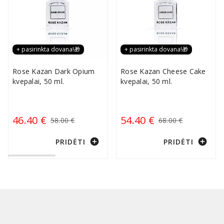
+ pasirinkta dovana!🎁
+ pasirinkta dovana!🎁
Rose Kazan Dark Opium
Rose Kazan Cheese Cake
kvepalai, 50 ml.
kvepalai, 50 ml.
46.40 €
54.40 €
58.00 €
68.00 €
add_circle
add_circle
PRIDĖTI
PRIDĖTI