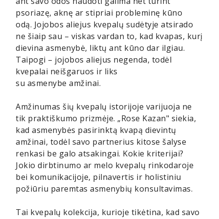
ant savo odos naudoti galima net turint
psoriazę, aknę ar stipriai probleminę kūno
odą. Jojobos aliejus kvepalų sudėtyje atsirado
ne šiaip sau – viskas vardan to, kad kvapas, kurį
dievina asmenybė, liktų ant kūno dar ilgiau.
Taipogi – jojobos aliejus negenda, todėl
kvepalai neišgaruos ir liks
su asmenybe amžinai.
Amžinumas šių kvepalų istorijoje varijuoja ne
tik praktiškumo prizmėje. „Rose Kazan" siekia,
kad asmenybės pasirinktą kvapą dievintų
amžinai, todėl savo partnerius kitose šalyse
renkasi be galo atsakingai. Kokie kriterijai?
Jokio dirbtinumo ar melo kvepalų rinkodaroje
bei komunikacijoje, pilnavertis ir holistiniu
požiūriu paremtas asmenybių konsultavimas.
Tai kvepalų kolekcija, kurioje tikėtina, kad savo