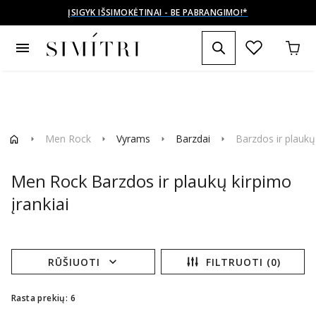
ĮSIGYK IŠSIMOKĖTINAI - BE PABRANGIMO!*
menu
Men Rock
Vyrams
Barzdai
Barzdos ir plaukų 
arrow_right
arrow_right
arrow_right
arrow_right
Men Rock Barzdos ir plaukų kirpimo
įrankiai
expand_more
RŪŠIUOTI
FILTRUOTI (0)
Rasta prekių: 6