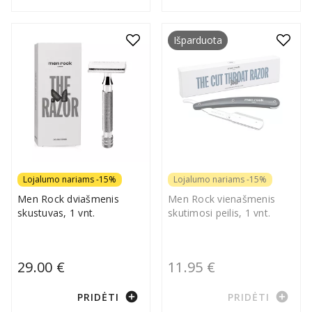
Išparduota
Lojalumo nariams -15%
Lojalumo nariams -15%
Men Rock dviašmenis
Men Rock vienašmenis
skustuvas, 1 vnt.
skutimosi peilis, 1 vnt.
29.00 €
11.95 €
add_circle
add_circle
PRIDĖTI
PRIDĖTI