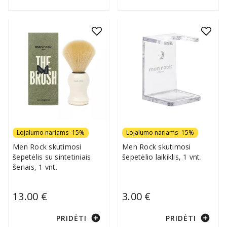
Lojalumo nariams -15%
Lojalumo nariams -15%
Men Rock skutimosi
Men Rock skutimosi
šepetėlis su sintetiniais
šepetėlio laikiklis, 1 vnt.
šeriais, 1 vnt.
13.00 €
3.00 €
add_circle
add_circle
PRIDĖTI
PRIDĖTI