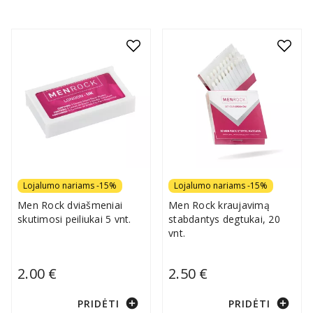
Lojalumo nariams -15%
Lojalumo nariams -15%
Men Rock dviašmeniai
Men Rock kraujavimą
skutimosi peiliukai 5 vnt.
stabdantys degtukai, 20
vnt.
2.00 €
2.50 €
add_circle
add_circle
PRIDĖTI
PRIDĖTI