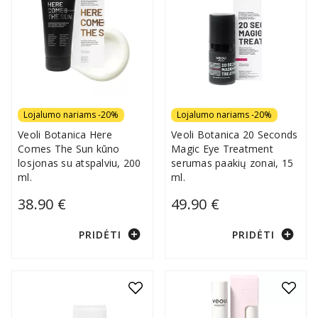
Lojalumo nariams -20%
Lojalumo nariams -20%
Veoli Botanica Here
Veoli Botanica 20 Seconds
Comes The Sun kūno
Magic Eye Treatment
losjonas su atspalviu, 200
serumas paakių zonai, 15
ml.
ml.
38.90 €
49.90 €
add_circle
add_circle
PRIDĖTI
PRIDĖTI