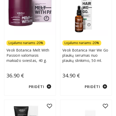
Lojalumo nariams -20%
Lojalumo nariams -20%
Veoli Botanica Melt With
Veoli Botanica Hair We Go
Passion valomasis
plaukų serumas nuo
makiažo sviestas, 40 g.
plaukų slinkimo, 50 ml.
36.90 €
34.90 €
add_circle
add_circle
PRIDĖTI
PRIDĖTI