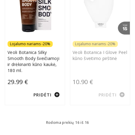
Lojalumo nariams -20%
Lojalumo nariams -20%
Veoli Botanica Silky
Veoli Botanica I Glove Peel
Smooth Body šveičiamoji
kūno šveitimo pirštinė
ir drėkinanti kūno kaukė,
180 ml.
29.99 €
10.90 €
add_circle
add_circle
PRIDĖTI
PRIDĖTI
Rodoma prekių 16 iš 16