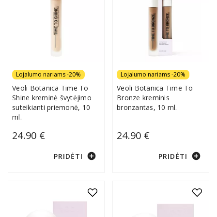
Lojalumo nariams -20%
Lojalumo nariams -20%
Veoli Botanica Time To
Veoli Botanica Time To
Shine kreminė švytėjimo
Bronze kreminis
suteikianti priemonė, 10
bronzantas, 10 ml.
ml.
24.90 €
24.90 €
add_circle
add_circle
PRIDĖTI
PRIDĖTI