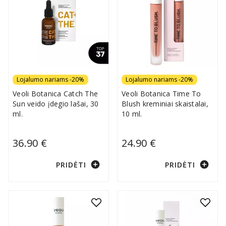
Lojalumo nariams -20%
Lojalumo nariams -20%
Veoli Botanica Catch The
Veoli Botanica Time To
Sun veido įdegio lašai, 30
Blush kreminiai skaistalai,
ml.
10 ml.
36.90 €
24.90 €
add_circle
add_circle
PRIDĖTI
PRIDĖTI