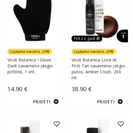
Pirk 2 ir gauk 🎁
Lojalumo nariams -20%
Lojalumo nariams -20%
Veoli Botanica I Glove
Veoli Botanica Love At
Dark savaiminio įdegio
First Tan savaiminio įdegio
pirštinė, 1 vnt.
putos, Amber Crush, 200
ml.
14.90 €
38.90 €
add_circle
add_circle
PRIDĖTI
PRIDĖTI