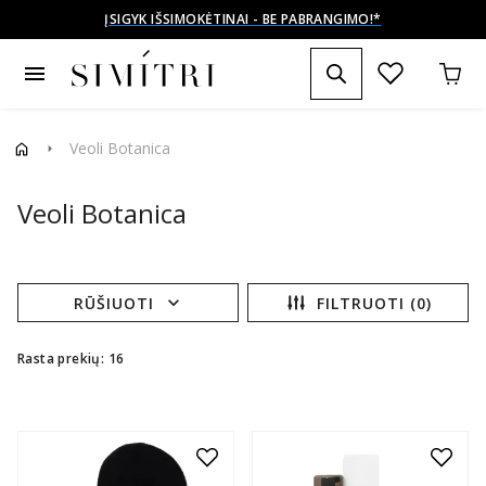
ĮSIGYK IŠSIMOKĖTINAI - BE PABRANGIMO!*
menu
Veoli Botanica
arrow_right
Veoli Botanica
expand_more
RŪŠIUOTI
FILTRUOTI (0)
Rasta prekių: 16