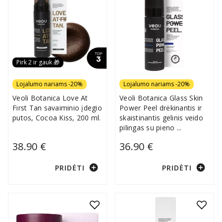
Pirk 2 ir gauk 🎁
Lojalumo nariams -20%
Lojalumo nariams -20%
Veoli Botanica Love At
Veoli Botanica Glass Skin
First Tan savaiminio įdegio
Power Peel drėkinantis ir
putos, Cocoa Kiss, 200 ml.
skaistinantis gelinis veido
pilingas su pieno
...
38.90 €
36.90 €
add_circle
add_circle
PRIDĖTI
PRIDĖTI