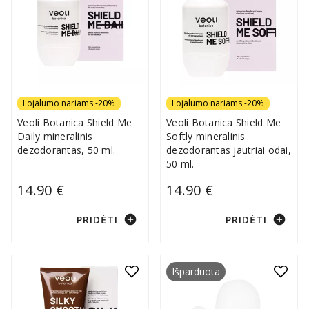
Lojalumo nariams -20%
Lojalumo nariams -20%
Veoli Botanica Shield Me
Veoli Botanica Shield Me
Daily mineralinis
Softly mineralinis
dezodorantas, 50 ml.
dezodorantas jautriai odai,
50 ml.
14.90 €
14.90 €
add_circle
add_circle
PRIDĖTI
PRIDĖTI
Išparduota