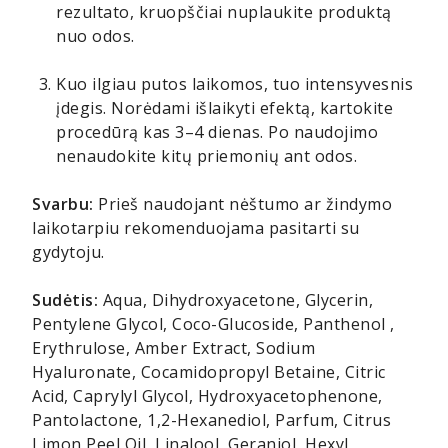
rezultato, kruopščiai nuplaukite produktą
nuo odos.
Kuo ilgiau putos laikomos, tuo intensyvesnis
įdegis. Norėdami išlaikyti efektą, kartokite
procedūrą kas 3–4 dienas. Po naudojimo
nenaudokite kitų priemonių ant odos.
Svarbu:
Prieš naudojant nėštumo ar žindymo
laikotarpiu rekomenduojama pasitarti su
gydytoju.
Sudėtis:
Aqua, Dihydroxyacetone, Glycerin,
Pentylene Glycol, Coco-Glucoside, Panthenol ,
Erythrulose, Amber Extract, Sodium
Hyaluronate, Cocamidopropyl Betaine, Citric
Acid, Caprylyl Glycol, Hydroxyacetophenone,
Pantolactone, 1,2-Hexanediol, Parfum, Citrus
Limon Peel Oil, Linalool, Geraniol, Hexyl