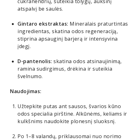
cukranendrių, suteikia tolygų, auksinį
atspalvį be saulės.
Gintaro ekstraktas:
Mineralais praturtintas
ingredientas, skatina odos regeneraciją,
stiprina apsauginį barjerą ir intensyvina
įdegį.
D-pantenolis:
skatina odos atsinaujinimą,
ramina sudirgimus, drėkina ir suteikia
švelnumo.
Naudojimas:
Užtepkite putas ant sausos, švarios kūno
odos specialia pirštine. Alkūnėms, keliams ir
kulkšnims naudokite plonesnį sluoksnį.
Po 1–8 valandų, priklausomai nuo norimo