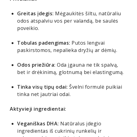
Greitas įdegis:
Mėgaukitės šiltu, natūraliu
odos atspalviu vos per valandą, be saulės
poveikio.
Tobulas padengimas:
Putos lengvai
paskirstomos, nepalieka dryžių ar dėmių.
Odos priežiūra:
Oda įgauna ne tik spalvą,
bet ir drėkinimą, glotnumą bei elastingumą.
Tinka visų tipų odai:
Švelni formulė puikiai
tinka net jautriai odai.
Aktyvieji ingredientai:
Veganiškas DHA:
Natūralus įdegio
ingredientas iš cukrinių runkelių ir