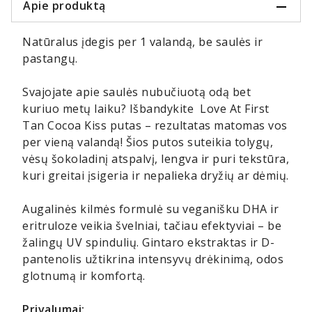
Apie produktą
Natūralus įdegis per 1 valandą, be saulės ir
pastangų.
Svajojate apie saulės nubučiuotą odą bet
kuriuo metų laiku? Išbandykite Love At First
Tan Cocoa Kiss putas – rezultatas matomas vos
per vieną valandą! Šios putos suteikia tolygų,
vėsų šokoladinį atspalvį, lengva ir puri tekstūra,
kuri greitai įsigeria ir nepalieka dryžių ar dėmių.
Augalinės kilmės formulė su veganišku DHA ir
eritruloze veikia švelniai, tačiau efektyviai – be
žalingų UV spindulių. Gintaro ekstraktas ir D-
pantenolis užtikrina intensyvų drėkinimą, odos
glotnumą ir komfortą.
Privalumai: