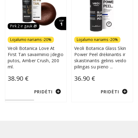
Pirk 2 ir gauk 🎁
Lojalumo nariams -20%
Lojalumo nariams -20%
Veoli Botanica Love At
Veoli Botanica Glass Skin
First Tan savaiminio įdegio
Power Peel drėkinantis ir
putos, Amber Crush, 200
skaistinantis gelinis veido
ml.
pilingas su pieno
...
38.90 €
36.90 €
add_circle
add_circle
PRIDĖTI
PRIDĖTI