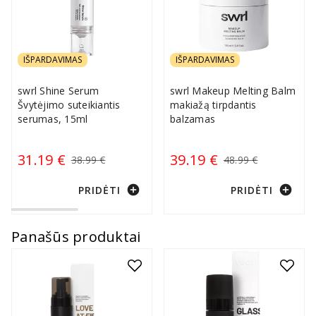
IŠPARDAVIMAS
IŠPARDAVIMAS
swrl Shine Serum
swrl Makeup Melting Balm
Švytėjimo suteikiantis
makiažą tirpdantis
serumas, 15ml
balzamas
31.19 €
39.19 €
38.99 €
48.99 €
add_circle
add_circle
PRIDĖTI
PRIDĖTI
Panašūs produktai