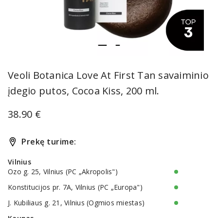
item
item
Item
0
1
1
Veoli Botanica Love At First Tan savaiminio
of
įdegio putos, Cocoa Kiss, 200 ml.
2
38.90 €
Prekę turime:
Vilnius
Ozo g. 25, Vilnius (PC „Akropolis")
Konstitucijos pr. 7A, Vilnius (PC „Europa")
J. Kubiliaus g. 21, Vilnius (Ogmios miestas)