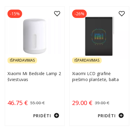
tiems, kurie ieško namų ir buities elektronikos su geru
kainos ir kokybės santykiu.
-15%
-26%
IŠPARDAVIMAS
IŠPARDAVIMAS
Xiaomi Mi Bedside Lamp 2
Xiaomi LCD grafinė
šviestuvas
piešimo planšetė, balta
46.75 €
29.00 €
55.00 €
39.00 €
add_circle
add_circle
PRIDĖTI
PRIDĖTI