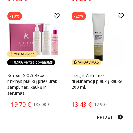
-10%
-25%
IŠPARDAVIMAS
+18.90€ vertės dovana!🎁
IŠPARDAVIMAS
Korban S.O.S Repair
Insight Anti-Frizz
rinkinys plaukų priežiūrai:
drėkinamoji plaukų kaukė,
šampūnas, kaukė ir
200 ml.
serumas
119.70 €
13.43 €
133.00 €
17.90 €
add_circle
PRIDĖTI