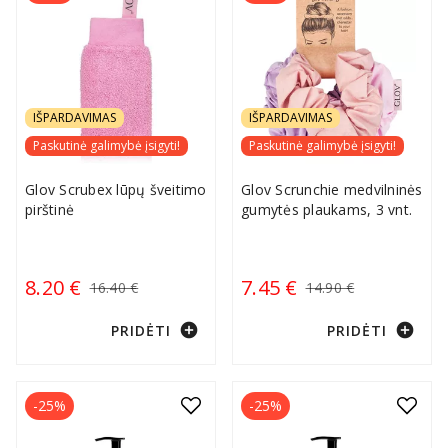
IŠPARDAVIMAS
IŠPARDAVIMAS
Paskutinė galimybė įsigyti!
Paskutinė galimybė įsigyti!
Glov Scrubex lūpų šveitimo
Glov Scrunchie medvilninės
pirštinė
gumytės plaukams, 3 vnt.
8.20 €
7.45 €
16.40 €
14.90 €
add_circle
add_circle
PRIDĖTI
PRIDĖTI
-25%
-25%