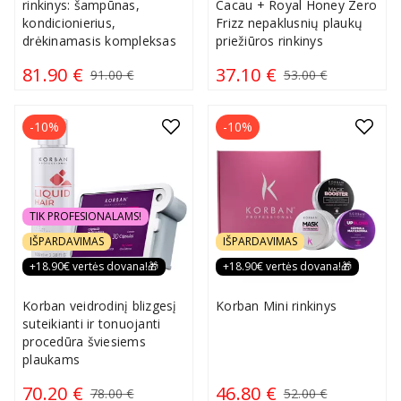
rinkinys: šampūnas,
Cacau + Royal Honey Zero
kondicionierius,
Frizz nepaklusnių plaukų
drėkinamasis kompleksas
priežiūros rinkinys
81.90 €
37.10 €
91.00 €
53.00 €
-10%
-10%
TIK PROFESIONALAMS!
IŠPARDAVIMAS
IŠPARDAVIMAS
+18.90€ vertės dovana!🎁
+18.90€ vertės dovana!🎁
Korban veidrodinį blizgesį
Korban Mini rinkinys
suteikianti ir tonuojanti
procedūra šviesiems
plaukams
70.20 €
46.80 €
78.00 €
52.00 €