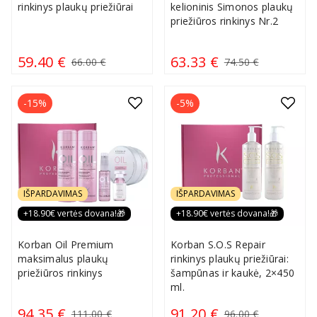
rinkinys plaukų priežiūrai
kelioninis Simonos plaukų
priežiūros rinkinys Nr.2
59.40 €
63.33 €
66.00 €
74.50 €
-15%
-5%
IŠPARDAVIMAS
IŠPARDAVIMAS
+18.90€ vertės dovana!🎁
+18.90€ vertės dovana!🎁
Korban Oil Premium
Korban S.O.S Repair
maksimalus plaukų
rinkinys plaukų priežiūrai:
priežiūros rinkinys
šampūnas ir kaukė, 2×450
ml.
94.35 €
91.20 €
111.00 €
96.00 €