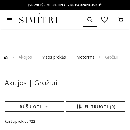
ĮSIGYK IŠSIMOKĖTINAI - BE PABRANGIMO!*
menu
Akcijos
Visos prekės
Moterims
Grožiui
arrow_right
arrow_right
arrow_right
arrow_right
Akcijos | Grožiui
expand_more
RŪŠIUOTI
FILTRUOTI (0)
Rasta prekių: 722