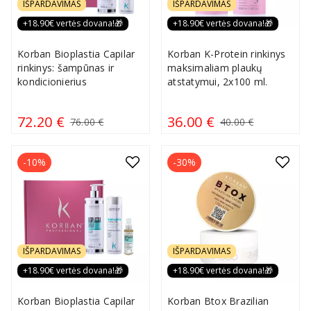
IŠPARDAVIMAS
IŠPARDAVIMAS
+18.90€ vertės dovana!🎁
+18.90€ vertės dovana!🎁
Korban Bioplastia Capilar
Korban K-Protein rinkinys
rinkinys: šampūnas ir
maksimaliam plaukų
kondicionierius
atstatymui, 2x100 ml.
72.20 €
36.00 €
76.00 €
40.00 €
-10%
-30%
IŠPARDAVIMAS
IŠPARDAVIMAS
+18.90€ vertės dovana!🎁
+18.90€ vertės dovana!🎁
Korban Bioplastia Capilar
Korban Btox Brazilian