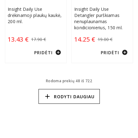
Insight Daily Use
Insight Daily Use
drėkinamoji plaukų kaukė,
Detangler purškiamas
200 ml.
nenuplaunamas
kondicionierius, 150 ml.
13.43 €
14.25 €
17.90 €
19.00 €
add_circle
add_circle
PRIDĖTI
PRIDĖTI
Rodoma prekių 48 iš 722
add
RODYTI DAUGIAU