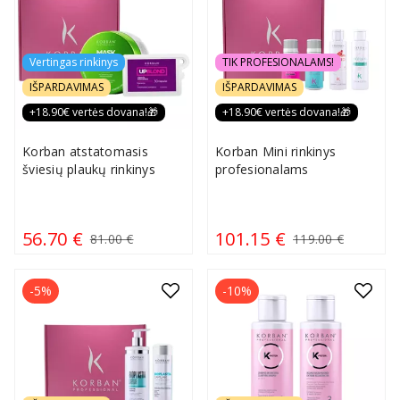
Vertingas rinkinys
TIK PROFESIONALAMS!
IŠPARDAVIMAS
IŠPARDAVIMAS
+18.90€ vertės dovana!🎁
+18.90€ vertės dovana!🎁
Korban atstatomasis
Korban Mini rinkinys
šviesių plaukų rinkinys
profesionalams
56.70 €
101.15 €
81.00 €
119.00 €
-5%
-10%