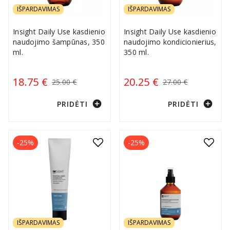
IŠPARDAVIMAS
IŠPARDAVIMAS
Insight Daily Use kasdienio
Insight Daily Use kasdienio
naudojimo šampūnas, 350
naudojimo kondicionierius,
ml.
350 ml.
18.75 €
20.25 €
25.00 €
27.00 €
add_circle
add_circle
PRIDĖTI
PRIDĖTI
-25%
-25%
IŠPARDAVIMAS
IŠPARDAVIMAS