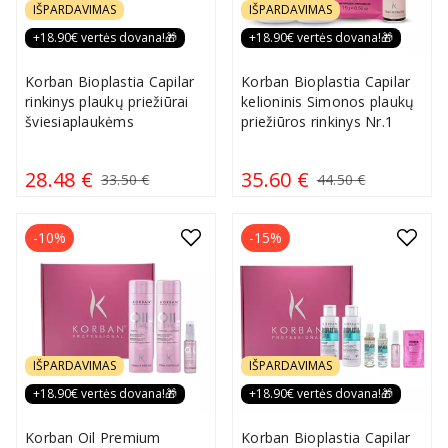
IŠPARDAVIMAS
IŠPARDAVIMAS
+18.90€ vertės dovana!🎁
+18.90€ vertės dovana!🎁
Korban Bioplastia Capilar
Korban Bioplastia Capilar
rinkinys plaukų priežiūrai
kelioninis Simonos plaukų
šviesiaplaukėms
priežiūros rinkinys Nr.1
28.48 €
35.60 €
33.50 €
44.50 €
-10%
-15%
IŠPARDAVIMAS
IŠPARDAVIMAS
+18.90€ vertės dovana!🎁
+18.90€ vertės dovana!🎁
Korban Oil Premium
Korban Bioplastia Capilar