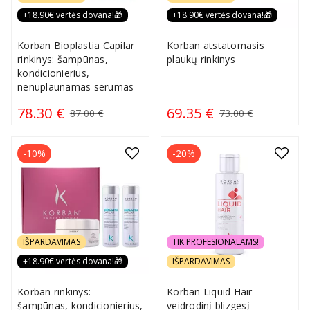
+18.90€ vertės dovana!🎁
+18.90€ vertės dovana!🎁
Korban Bioplastia Capilar
Korban atstatomasis
rinkinys: šampūnas,
plaukų rinkinys
kondicionierius,
nenuplaunamas serumas
78.30 €
69.35 €
87.00 €
73.00 €
-10%
-20%
IŠPARDAVIMAS
TIK PROFESIONALAMS!
+18.90€ vertės dovana!🎁
IŠPARDAVIMAS
Korban rinkinys:
Korban Liquid Hair
šampūnas, kondicionierius,
veidrodinį blizgesį