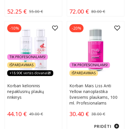
52.25 €
72.00 €
55.00 €
80.00 €
-10%
-20%
TIK PROFESIONALAMS!
IŠPARDAVIMAS
TIK PROFESIONALAMS!
+18.90€ vertės dovana!🎁
IŠPARDAVIMAS
Korban kelioninis
Korban Mais Liss Anti
nepaklusnių plaukų
Yellow nanoplastika
rinkinys
šviesiems plaukams, 100
ml. Profesionalams
44.10 €
30.40 €
49.00 €
38.00 €
add_circle
PRIDĖTI