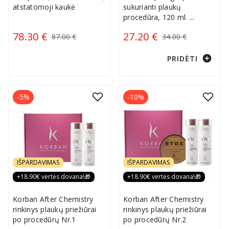
atstatomoji kaukė
sukurianti plaukų
procedūra, 120 ml.
...
78.30 €
27.20 €
87.00 €
34.00 €
add_circle
PRIDĖTI
-5%
-10%
IŠPARDAVIMAS
IŠPARDAVIMAS
+18.90€ vertės dovana!🎁
+18.90€ vertės dovana!🎁
Korban After Chemistry
Korban After Chemistry
rinkinys plaukų priežiūrai
rinkinys plaukų priežiūrai
po procedūrų Nr.1
po procedūrų Nr.2