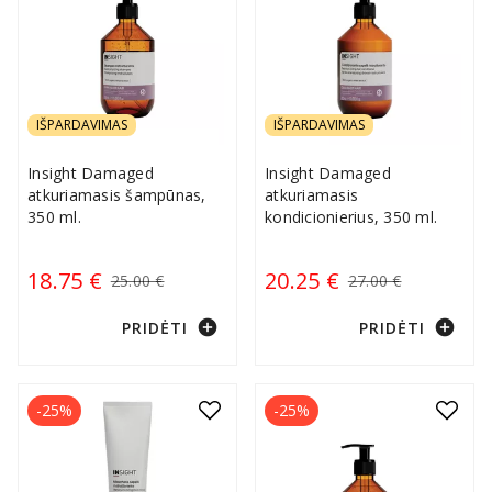
IŠPARDAVIMAS
IŠPARDAVIMAS
Insight Damaged
Insight Damaged
atkuriamasis šampūnas,
atkuriamasis
350 ml.
kondicionierius, 350 ml.
18.75 €
20.25 €
25.00 €
27.00 €
add_circle
add_circle
PRIDĖTI
PRIDĖTI
-25%
-25%