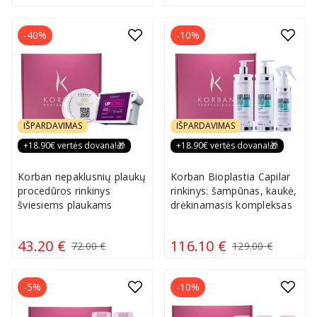
-40%
-10%
IŠPARDAVIMAS
IŠPARDAVIMAS
+18.90€ vertės dovana!🎁
+18.90€ vertės dovana!🎁
Korban nepaklusnių plaukų
Korban Bioplastia Capilar
procedūros rinkinys
rinkinys: šampūnas, kaukė,
šviesiems plaukams
drėkinamasis kompleksas
43.20 €
116.10 €
72.00 €
129.00 €
-5%
-10%