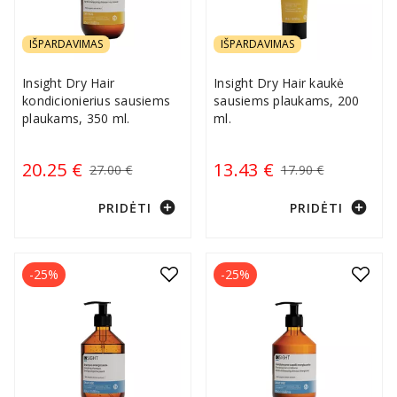
IŠPARDAVIMAS
IŠPARDAVIMAS
Insight Dry Hair
Insight Dry Hair kaukė
kondicionierius sausiems
sausiems plaukams, 200
plaukams, 350 ml.
ml.
20.25 €
13.43 €
27.00 €
17.90 €
add_circle
add_circle
PRIDĖTI
PRIDĖTI
-25%
-25%