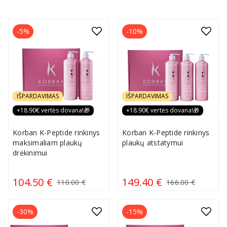
-5%
-10%
IŠPARDAVIMAS
IŠPARDAVIMAS
+18.90€ vertės dovana!🎁
+18.90€ vertės dovana!🎁
Korban K-Peptide rinkinys
Korban K-Peptide rinkinys
maksimaliam plaukų
plaukų atstatymui
drėkinimui
104.50 €
149.40 €
110.00 €
166.00 €
-30%
-15%