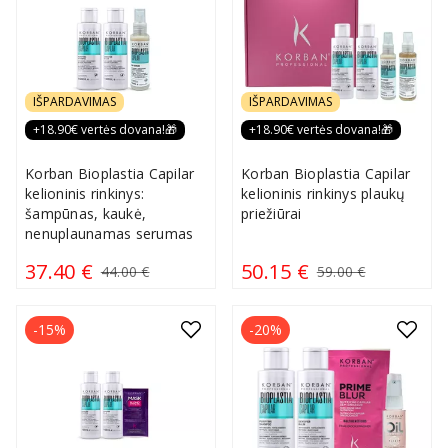
IŠPARDAVIMAS
IŠPARDAVIMAS
+18.90€ vertės dovana!🎁
+18.90€ vertės dovana!🎁
Korban Bioplastia Capilar
Korban Bioplastia Capilar
kelioninis rinkinys:
kelioninis rinkinys plaukų
šampūnas, kaukė,
priežiūrai
nenuplaunamas serumas
37.40 €
50.15 €
44.00 €
59.00 €
-15%
-20%