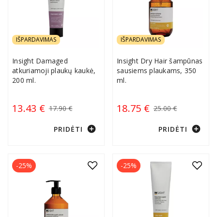
IŠPARDAVIMAS
IŠPARDAVIMAS
Insight Damaged
Insight Dry Hair šampūnas
atkuriamoji plaukų kaukė,
sausiems plaukams, 350
200 ml.
ml.
13.43 €
18.75 €
17.90 €
25.00 €
add_circle
add_circle
PRIDĖTI
PRIDĖTI
-25%
-25%