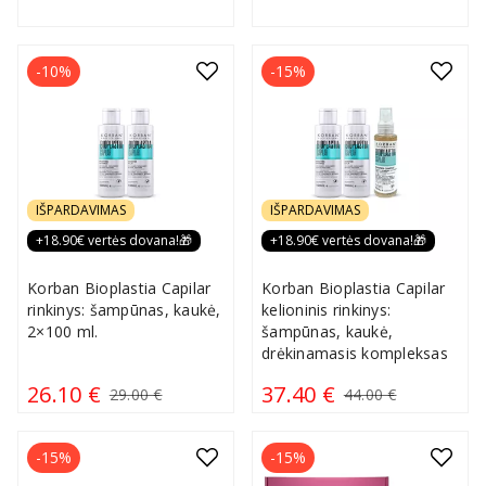
-10%
-15%
IŠPARDAVIMAS
IŠPARDAVIMAS
+18.90€ vertės dovana!🎁
+18.90€ vertės dovana!🎁
Korban Bioplastia Capilar
Korban Bioplastia Capilar
rinkinys: šampūnas, kaukė,
kelioninis rinkinys:
2×100 ml.
šampūnas, kaukė,
drėkinamasis kompleksas
26.10 €
37.40 €
29.00 €
44.00 €
-15%
-15%