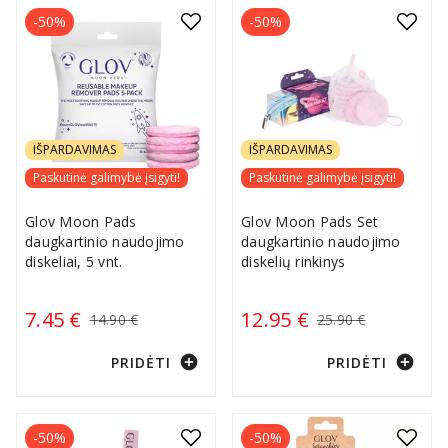
-50%
-50%
IŠPARDAVIMAS
IŠPARDAVIMAS
Paskutinė galimybė įsigyti!
Paskutinė galimybė įsigyti!
Glov Moon Pads
Glov Moon Pads Set
daugkartinio naudojimo
daugkartinio naudojimo
diskeliai, 5 vnt.
diskelių rinkinys
7.45 €
12.95 €
14.90 €
25.90 €
add_circle
add_circle
PRIDĖTI
PRIDĖTI
-50%
-50%