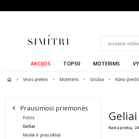
AKCIJOS
TOP50
MOTERIMS
V
Visos prekės
Moterims
Grožiui
Kūno prieži
arrow_right
arrow_right
arrow_right
arrow_right
Prausimosi priemonės
chevron_left
Geliai
Putos
Geliai
Rasta prekių: 2
Muilai ir prausikliai