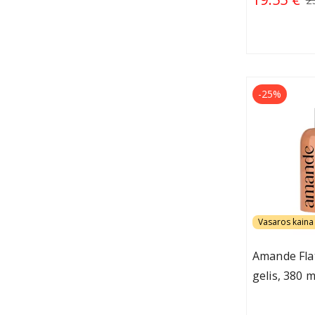
-25%
Vasaros kaina 
Amande Fla
gelis, 380 m