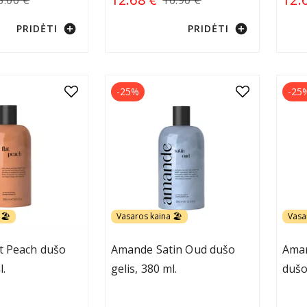
add_circle
add_circle
PRIDĖTI
PRIDĖTI
-25%
-25
🏖️
Vasaros kaina 🏖️
Vasa
t Peach dušo
Amande Satin Oud dušo
Aman
l.
gelis, 380 ml.
dušo