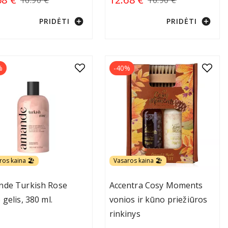
add_circle
add_circle
PRIDĖTI
PRIDĖTI
%
-40%
ros kaina 🏖️
Vasaros kaina 🏖️
de Turkish Rose
Accentra Cosy Moments
 gelis, 380 ml.
vonios ir kūno priežiūros
rinkinys