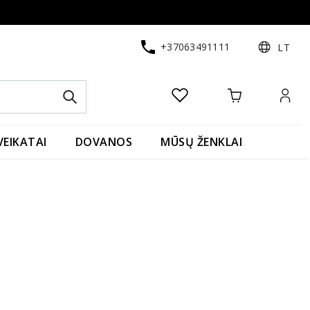
+37063491111
LT
VEIKATAI
DOVANOS
MŪSŲ ŽENKLAI