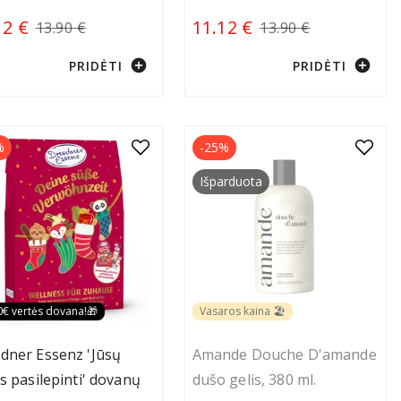
12 €
11.12 €
13.90 €
13.90 €
add_circle
add_circle
PRIDĖTI
PRIDĖTI
%
-25%
Išparduota
0€ vertės dovana!🎁
Vasaros kaina 🏖️
dner Essenz 'Jūsų
Amande Douche D'amande
as pasilepinti' dovanų
dušo gelis, 380 ml.