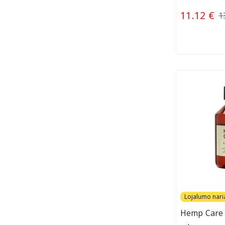
11.12 €
1
Lojalumo nar
Hemp Care 