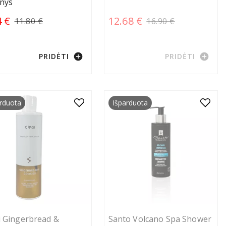
inys
4 €
12.68 €
11.80 €
16.90 €
add_circle
add_circle
PRIDĖTI
PRIDĖTI
rduota
Išparduota
i Gingerbread &
Santo Volcano Spa Shower