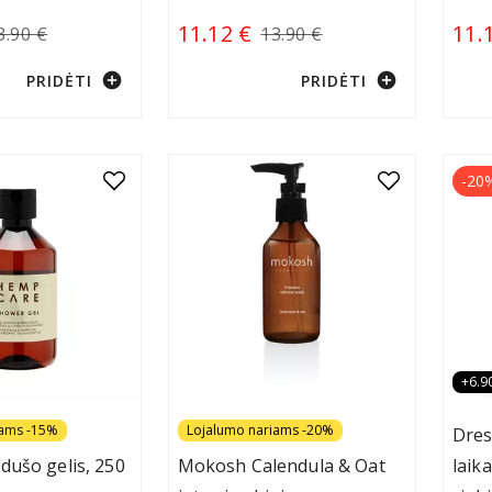
11.12 €
11.
3.90 €
13.90 €
add_circle
add_circle
PRIDĖTI
PRIDĖTI
-20
+6.9
iams -15%
Lojalumo nariams -20%
Dres
dušo gelis, 250
Mokosh Calendula & Oat
laik