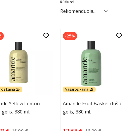
Rūšiuoti
expand_more
Rekomenduojami
%
-25%
ros kaina 🏖️
Vasaros kaina 🏖️
nde Yellow Lemon
Amande Fruit Basket dušo
 gelis, 380 ml.
gelis, 380 ml.
68 €
12.68 €
16.90 €
16.90 €