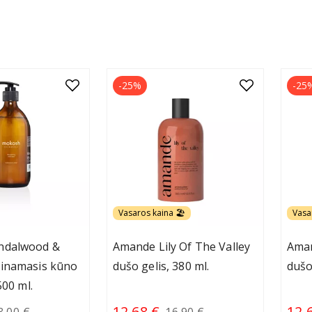
-25%
-25
Vasaros kaina 🏖️
Vasa
ndalwood &
Amande Lily Of The Valley
Ama
inamasis kūno
dušo gelis, 380 ml.
dušo
500 ml.
12.68 €
12.
3.00 €
16.90 €