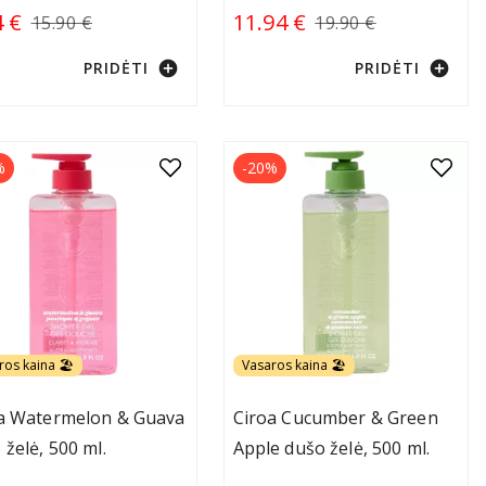
4 €
11.94 €
15.90 €
19.90 €
add_circle
add_circle
PRIDĖTI
PRIDĖTI
%
-20%
ros kaina 🏖️
Vasaros kaina 🏖️
a Watermelon & Guava
Ciroa Cucumber & Green
 želė, 500 ml.
Apple dušo želė, 500 ml.