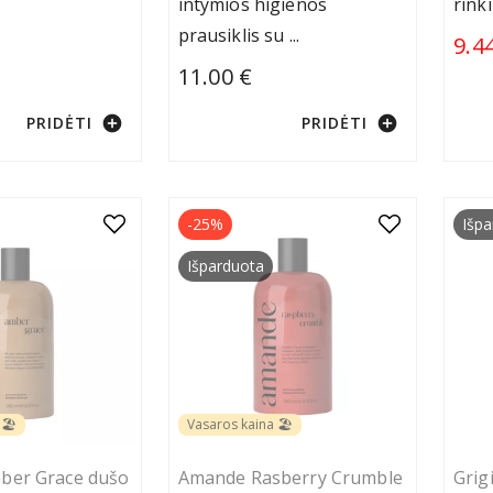
intymios higienos
rink
prausiklis su
...
9.4
11.00 €
add_circle
add_circle
PRIDĖTI
PRIDĖTI
-25%
Išpa
Išparduota
🏖️
Vasaros kaina 🏖️
ber Grace dušo
Amande Rasberry Crumble
Grig