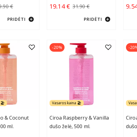
19.14 €
9.5
9.90 €
31.90 €
add_circle
add_circle
PRIDĖTI
PRIDĖTI
-20%
-20
🏖️
Vasaros kaina 🏖️
Vasa
o & Coconut
Ciroa Raspberry & Vanilla
Ciro
500 ml.
dušo želė, 500 ml.
dušo