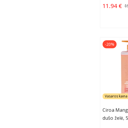
11.94 €
1
-20%
Vasaros kaina 
Ciroa Mang
dušo želė, 