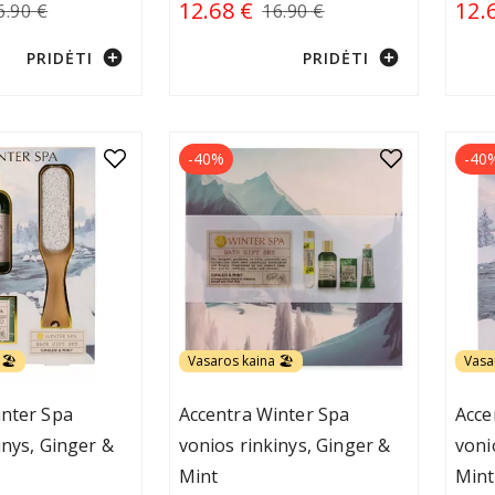
12.68 €
12.
6.90 €
16.90 €
add_circle
add_circle
PRIDĖTI
PRIDĖTI
-40%
-40
🏖️
Vasaros kaina 🏖️
Vasa
inter Spa
Accentra Winter Spa
Acce
inys, Ginger &
vonios rinkinys, Ginger &
voni
Mint
Mint