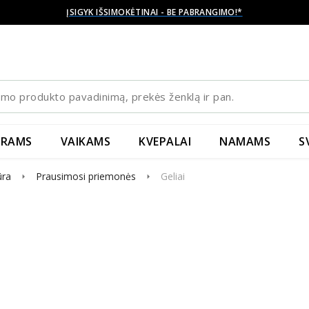
ĮSIGYK IŠSIMOKĖTINAI - BE PABRANGIMO!*
YRAMS
VAIKAMS
KVEPALAI
NAMAMS
S
ūra
Prausimosi priemonės
Geliai
arrow_right
arrow_right
4