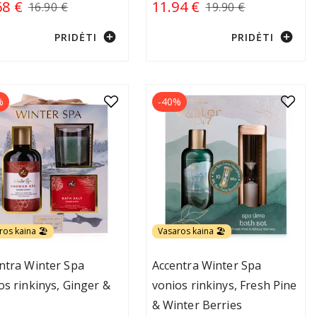
68 €
11.94 €
16.90 €
19.90 €
add_circle
add_circle
PRIDĖTI
PRIDĖTI
%
-40%
ros kaina 🏖️
Vasaros kaina 🏖️
ntra Winter Spa
Accentra Winter Spa
os rinkinys, Ginger &
vonios rinkinys, Fresh Pine
& Winter Berries