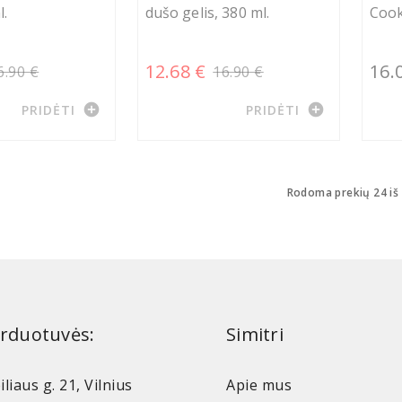
l.
dušo gelis, 380 ml.
Cook
12.68 €
16.
6.90 €
16.90 €
add_circle
add_circle
PRIDĖTI
PRIDĖTI
Rodoma prekių 24 iš
rduotuvės:
Simitri
iliaus g. 21, Vilnius
Apie mus