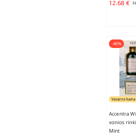
12.68 €
1
-40%
Vasaros kaina 
Accentra W
vonios rink
Mint