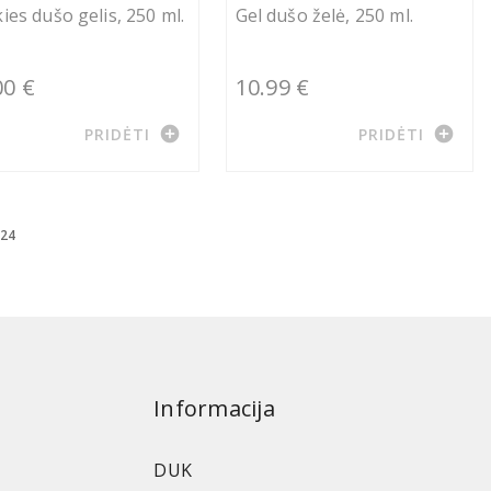
ies dušo gelis, 250 ml.
Gel dušo želė, 250 ml.
00 €
10.99 €
add_circle
add_circle
PRIDĖTI
PRIDĖTI
 24
Informacija
DUK