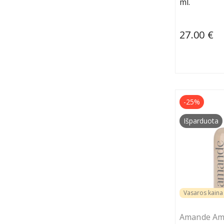
ml.
27.00 €
-25%
Išparduota
Vasaros kaina 
Amande Am