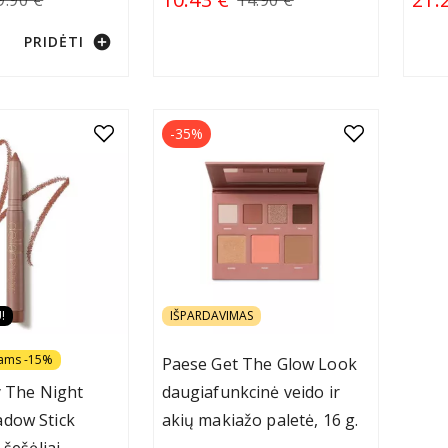
add_circle
PRIDĖTI
-35%
!
IŠPARDAVIMAS
iams -15%
Paese Get The Glow Look
y The Night
daugiafunkcinė veido ir
dow Stick
akių makiažo paletė, 16 g.