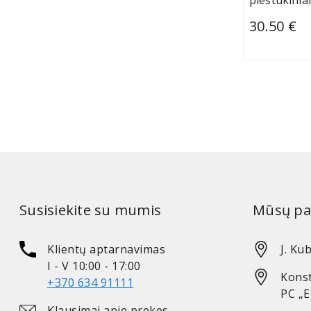
pieštukiniai
30.50 €
Susisiekite su mumis
Mūsų pa
Klientų aptarnavimas
J. Kub
I - V 10:00 - 17:00
Konst
+370 634 91111
PC „
Klausimai apie prekes,