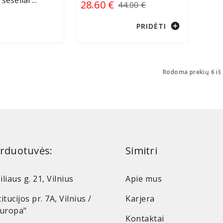
 šešėliai
...
28.60 €
44.00 €
add_circle
PRIDĖTI
Rodoma prekių 6 iš
rduotuvės:
Simitri
iliaus g. 21, Vilnius
Apie mus
itucijos pr. 7A, Vilnius /
Karjera
Europa"
Kontaktai