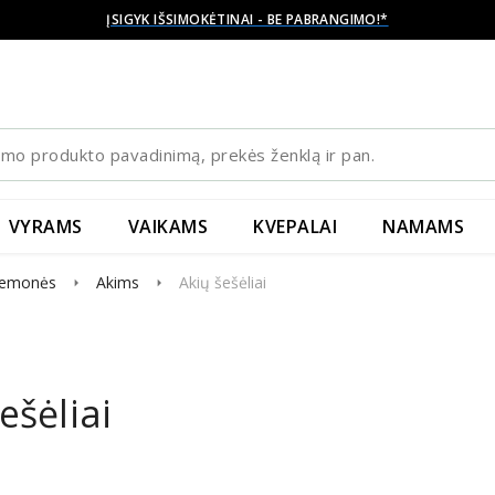
ĮSIGYK IŠSIMOKĖTINAI - BE PABRANGIMO!*
VYRAMS
VAIKAMS
KVEPALAI
NAMAMS
iemonės
Akims
Akių šešėliai
arrow_right
arrow_right
ešėliai