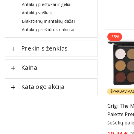
Antakių pieštukai ir geliai
Antakių vaškas
Blakstienų ir antakių dažai
Antakių priežiūros rinkiniai
-35%
Prekinis ženklas
Kaina
Katalogo akcija
IŠPARDAVIMA
Grigi The M
Palette Pr
šešėlių pal
19.44 €
2