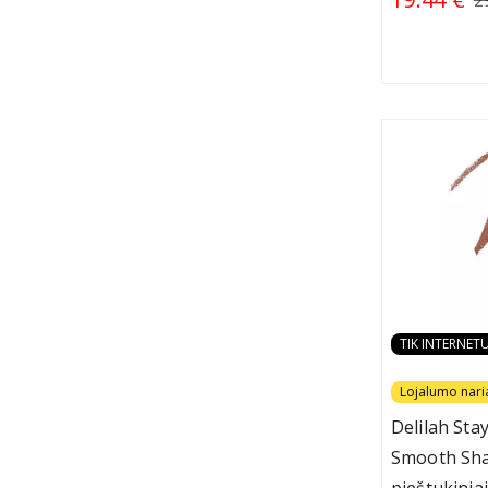
TIK INTERNETU
Lojalumo nar
Delilah Sta
Smooth Sha