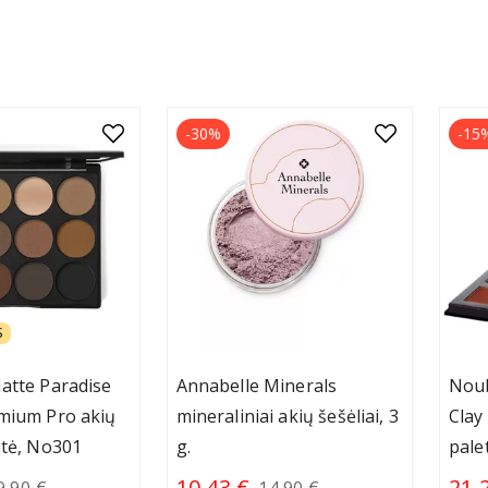
-30%
-15
S
atte Paradise
Annabelle Minerals
Noub
emium Pro akių
mineraliniai akių šešėliai, 3
Clay
etė, No301
g.
pale
10.43 €
21.
9.90 €
14.90 €