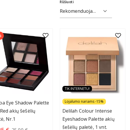
Rūšiuoti
expand_more
Rekomenduojami
%
TIK INTERNETU!
Lojalumo nariams -15%
a Eye Shadow Palette
 Red akių šešėlių
Delilah Colour Intense
tė, Nr.1
Eyeshadow Palette akių
šešėlių paletė, 1 vnt.
25 €
25.00 €