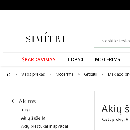
IŠPARDAVIMAS
TOP50
MOTERIMS
Visos prekės
Moterims
Grožiui
Makiažo pr
arrow_right
arrow_right
arrow_right
arrow_right
Akims
chevron_left
Akių š
Tušai
Akių šešėliai
Rasta prekių: 6
Akių pieštukai ir apvadai