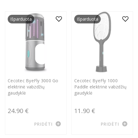
Išparduota
Išparduota
Cecotec ByeFly 3000 Go
Cecotec ByeFly 1000
elektrinė vabzdžių
Paddle elektrinė vabzdžių
gaudyklė
gaudyklė
24.90 €
11.90 €
add_circle
add_circle
PRIDĖTI
PRIDĖTI