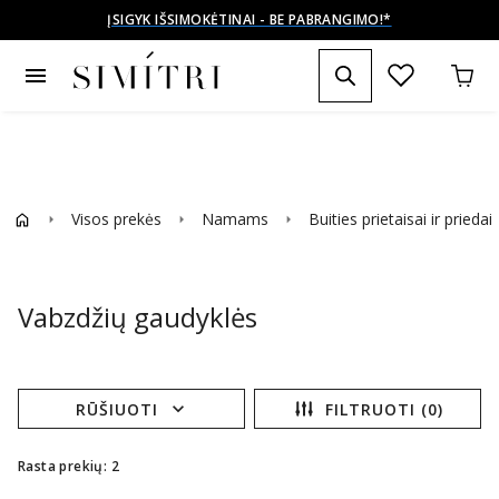
ĮSIGYK IŠSIMOKĖTINAI - BE PABRANGIMO!*
menu
Visos prekės
Namams
Buities prietaisai ir priedai
arrow_right
arrow_right
arrow_right
Vabzdžių gaudyklės
expand_more
RŪŠIUOTI
FILTRUOTI (0)
Rasta prekių: 2